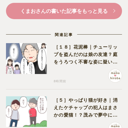
くまおさんの書いた記事をもっと見る
関連記事
［１８］花泥棒｜チューリッ
プを盗んだのは娘の友達？庭
をうろつく不審な姿に疑いが
深まる
8時間前
［５］やっぱり猫が好き｜消
えたケチャップの犯人はまさ
かの愛猫！？茂みで夢中にな
ってなめる現場を発見