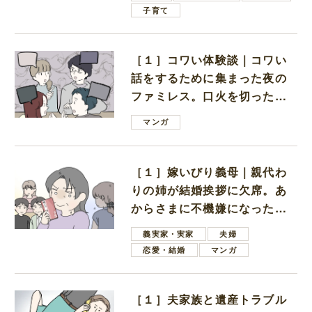
子育て
［１］コワい体験談｜コワい
話をするために集まった夜の
ファミレス。口火を切ったの
は電車好きの男の子ママ
マンガ
［１］嫁いびり義母｜親代わ
りの姉が結婚挨拶に欠席。あ
からさまに不機嫌になった義
母
義実家・実家
夫婦
恋愛・結婚
マンガ
［１］夫家族と遺産トラブル