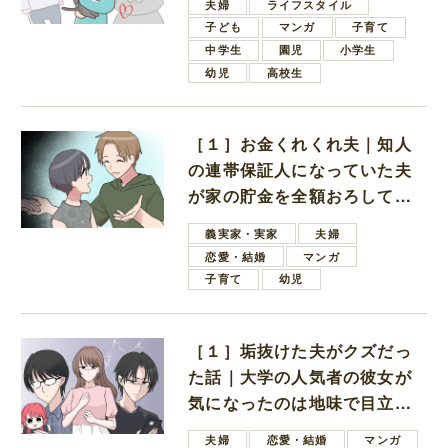
夫婦
ライフスタイル
子ども
マンガ
子育て
中学生
園児
小学生
幼児
高校生
［１］お金くれくれ夫｜知人
の連帯保証人になっていた夫
が家の貯金を全額おろしてほ
しいと言ってきた
義実家・実家
夫婦
恋愛・結婚
マンガ
子育て
幼児
［１］垢抜けた夫がクズだっ
た話｜大学の人気者の彼女が
気になったのは地味で目立た
ない男子学生
夫婦
恋愛・結婚
マンガ