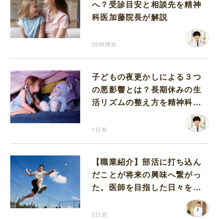
へ？受診目安と相談先を精神
科医加藤院長が解説
20時間前
子どもの夜更かしによる３つ
の悪影響とは？長期休みの生
活リズムの整え方を精神科医
が解説
1日前
【職業紹介】部活に打ち込ん
だことが将来の興味へ繋がっ
た。医師を目指した日々を振
り返って思うこと
2日前