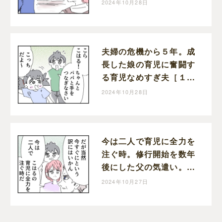
た育児なめすぎ夫［２０
2024年10月28日
０］｜くまおのマンガ堂
夫婦の危機から５年。成
長した娘の育児に奮闘す
る育児なめすぎ夫［１９
９］｜くまおのマンガ堂
2024年10月28日
今は二人で育児に全力を
注ぐ時。修行開始を数年
後にした父の気遣い。育
児なめすぎ夫［１９８］
2024年10月27日
｜くまおのマンガ堂