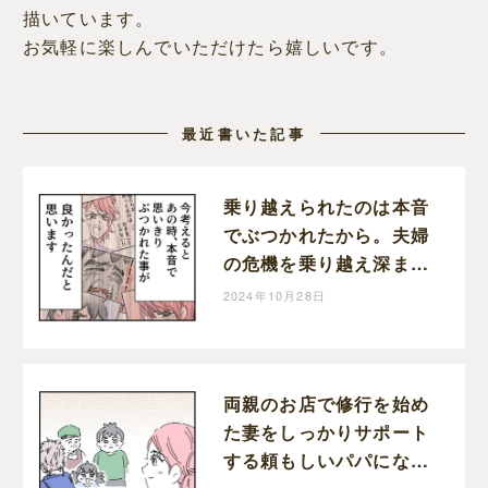
描いています。
お気軽に楽しんでいただけたら嬉しいです。
最近書いた記事
乗り越えられたのは本音
でぶつかれたから。夫婦
の危機を乗り越え深まっ
た家族の絆。育児なめす
2024年10月28日
ぎ夫［２０１完］｜くま
おのマンガ堂
両親のお店で修行を始め
た妻をしっかりサポート
する頼もしいパパになっ