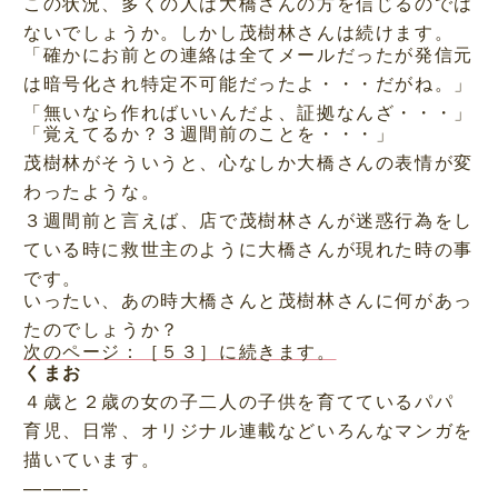
この状況、多くの人は大橋さんの方を信じるのでは
ないでしょうか。しかし茂樹林さんは続けます。
「確かにお前との連絡は全てメールだったが発信元
は暗号化され特定不可能だったよ・・・だがね。」
「無いなら作ればいいんだよ、証拠なんざ・・・」
「覚えてるか？３週間前のことを・・・」
茂樹林がそういうと、心なしか大橋さんの表情が変
わったような。
３週間前と言えば、店で茂樹林さんが迷惑行為をし
ている時に救世主のように大橋さんが現れた時の事
です。
いったい、あの時大橋さんと茂樹林さんに何があっ
たのでしょうか？
次のページ：［５３］に続きます。
くまお
４歳と２歳の女の子二人の子供を育てているパパ
育児、日常、オリジナル連載などいろんなマンガを
描いています。
———-