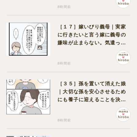
8時間前
［１７］嫁いびり義母｜実家
に行きたいと言う嫁に義母の
嫌味が止まらない。気遣って
くれるのは義父だけ
8時間前
［３５］孫を置いて消えた娘
｜大切な孫を安心させるため
にも養子に迎えることを決心
する
8時間前