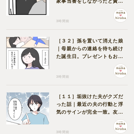
家事当番をしなかったと責め
る夫
3時間前
［３２］孫を置いて消えた娘
｜母親からの連絡を待ち続け
た誕生日。プレゼントもお祝
いの言葉も届かなかった
3時間前
［１１］垢抜けた夫がクズだ
った話｜最近の夫の行動と浮
気のサインが完全一致。友人
にも忠告され不安になる
3時間前