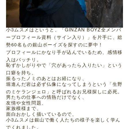
小3ムスメはというと、「GINZAN BOYZ全メンバ
ープロフィール資料（サイン入り）」を片手に、総
勢60名もの銀山ボーイズを探すのに夢中！
プロフィールにかなり手が込んでいるため、感情移
入はバッチリ。
恥ずかしがりやで「穴があったら入りたい」という
口癖を持ち、
振るったノミのあとはお経になり、
堀進んだ岩は必ず仏像になってしまうという「生野
のミケランジェロ」と呼ばれるお兄様探しに必死。
男たちの仕事への情熱だけでなく、
友情や女性問題、
家族模様まで、
面白おかしく描いているので、
小3ムスメは銀山で働く人たちの様子を楽しく学ん
でくれました。