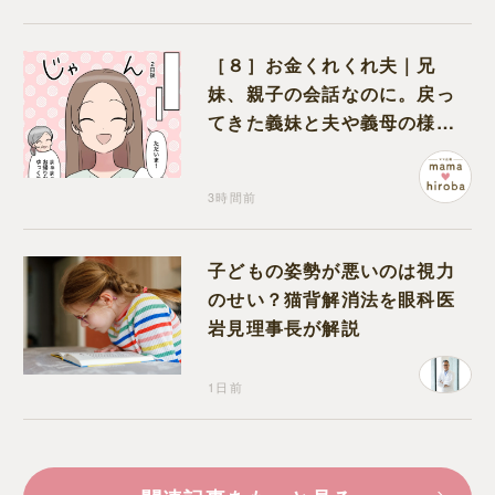
［８］お金くれくれ夫｜兄
妹、親子の会話なのに。戻っ
てきた義妹と夫や義母の様子
になんだか違和感
3時間前
子どもの姿勢が悪いのは視力
のせい？猫背解消法を眼科医
岩見理事長が解説
1日前