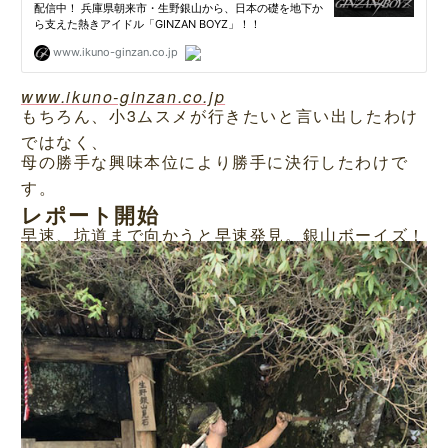
www.ikuno-ginzan.co.jp
もちろん、小3ムスメが行きたいと言い出したわけ
ではなく、
母の勝手な興味本位により勝手に決行したわけで
す。
レポート開始
早速、坑道まで向かうと早速発見。銀山ボーイズ！