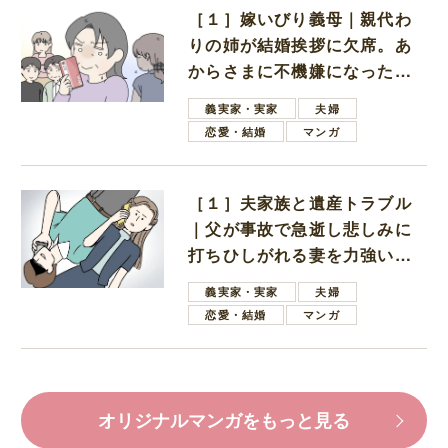
［１］嫁いびり義母｜親代わ
りの姉が結婚挨拶に欠席。あ
からさまに不機嫌になった義
母
義実家・実家
夫婦
恋愛・結婚
マンガ
［１］夫家族と遺産トラブル
｜父が事故で急逝し悲しみに
打ちひしがれる妻を力強い言
葉で励ます夫
義実家・実家
夫婦
恋愛・結婚
マンガ
オリジナルマンガをもっと見る