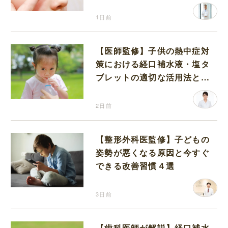
1日前
【医師監修】子供の熱中症対
策における経口補水液・塩タ
ブレットの適切な活用法と水
分補給の注意点
2日前
【整形外科医監修】子どもの
姿勢が悪くなる原因と今すぐ
できる改善習慣４選
3日前
【歯科医師が解説】経口補水