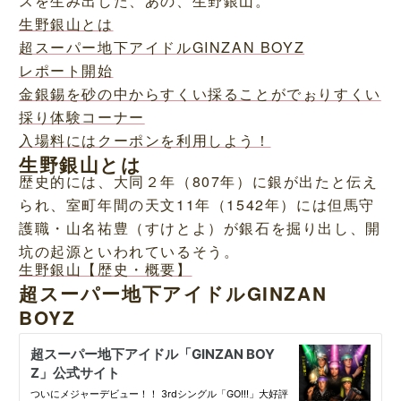
スを生み出した、あの、生野銀山。
生野銀山とは
超スーパー地下アイドルGINZAN BOYZ
レポート開始
金銀錫を砂の中からすくい採ることがでぉりすくい
採り体験コーナー
入場料にはクーポンを利用しよう！
生野銀山とは
歴史的には、大同２年（807年）に銀が出たと伝え
られ、室町年間の天文11年（1542年）には但馬守
護職・山名祐豊（すけとよ）が銀石を掘り出し、開
坑の起源といわれているそう。
生野銀山【歴史・概要】
超スーパー地下アイドルGINZAN
BOYZ