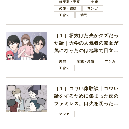
義実家・実家
夫婦
恋愛・結婚
マンガ
子育て
幼児
［１］垢抜けた夫がクズだっ
た話｜大学の人気者の彼女が
気になったのは地味で目立た
ない男子学生
夫婦
恋愛・結婚
マンガ
子育て
［１］コワい体験談｜コワい
話をするために集まった夜の
ファミレス。口火を切ったの
は電車好きの男の子ママ
マンガ