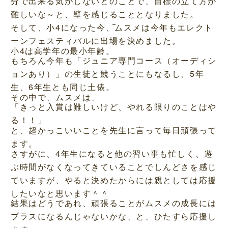
分で出来る気がしないとのことで、目標の立て方が
難しいな～と、壁を感じることとなりました。
そして、小4になった今、ムスメは今年もエレクト
ーンフェスティバルに出場を決めました。
小4は高学年の最小年齢。
もちろん今年も「ジュニア専門コース（オーディシ
ョンあり）」の生徒と競うことにもなるし、5年
生、6年生とも同じ土俵。
その中で、ムスメは、
「きっと入賞は難しいけど、やれる限りのことはや
る！！」
と、超かっこいいことを先生に言って毎日頑張って
ます。
さすがに、4年生になると他の習い事も忙しく、遊
ぶ時間がなくなってきていることでしんどさを感じ
ていますが、やると決めたからには親としては応援
したいなと思います＾＾
結果はどうであれ、頑張ることがムスメの成長には
プラスになるんじゃないかな、と、ひたすら応援し