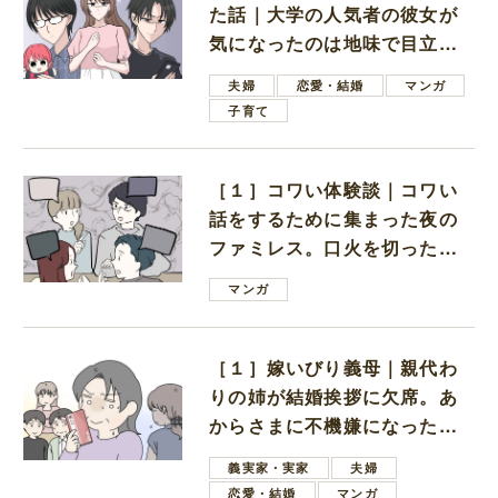
た話｜大学の人気者の彼女が
気になったのは地味で目立た
ない男子学生
夫婦
恋愛・結婚
マンガ
子育て
［１］コワい体験談｜コワい
話をするために集まった夜の
ファミレス。口火を切ったの
は電車好きの男の子ママ
マンガ
［１］嫁いびり義母｜親代わ
りの姉が結婚挨拶に欠席。あ
からさまに不機嫌になった義
母
義実家・実家
夫婦
恋愛・結婚
マンガ