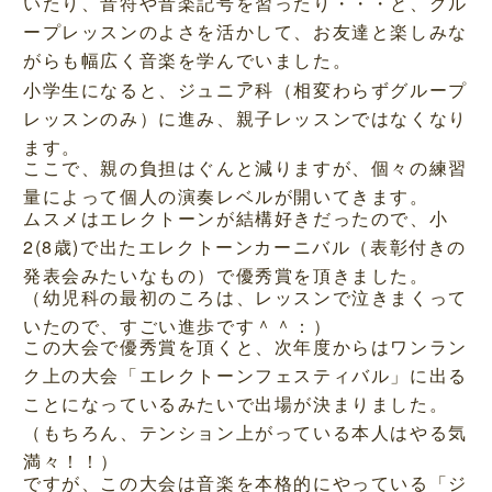
いたり、音符や音楽記号を習ったり・・・と、グル
ープレッスンのよさを活かして、お友達と楽しみな
がらも幅広く音楽を学んでいました。
小学生になると、ジュニア科（相変わらずグループ
レッスンのみ）に進み、親子レッスンではなくなり
ます。
ここで、親の負担はぐんと減りますが、個々の練習
量によって個人の演奏レベルが開いてきます。
ムスメはエレクトーンが結構好きだったので、小
2(8歳)で出たエレクトーンカーニバル（表彰付きの
発表会みたいなもの）で優秀賞を頂きました。
（幼児科の最初のころは、レッスンで泣きまくって
いたので、すごい進歩です＾＾：）
この大会で優秀賞を頂くと、次年度からはワンラン
ク上の大会「エレクトーンフェスティバル」に出る
ことになっているみたいで出場が決まりました。
（もちろん、テンション上がっている本人はやる気
満々！！）
ですが、この大会は音楽を本格的にやっている「ジ