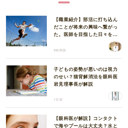
【職業紹介】部活に打ち込ん
だことが将来の興味へ繋がっ
た。医師を目指した日々を振
り返って思うこと
9時間前
子どもの姿勢が悪いのは視力
のせい？猫背解消法を眼科医
岩見理事長が解説
1日前
【眼科医が解説】コンタクト
で海やプールは大丈夫？水と