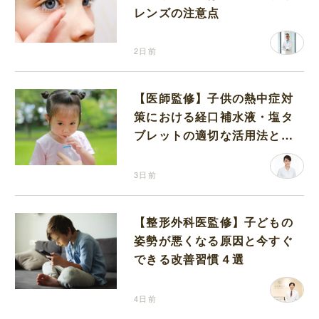
レンズの注意点
2日前
【医師監修】子供の熱中症対
策における経口補水液・塩タ
ブレットの適切な活用法と水
分補給の注意点
3日前
【整形外科医監修】子どもの
姿勢が悪くなる原因と今すぐ
できる改善習慣４選
4日前