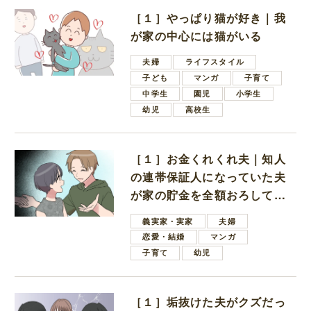
［１］やっぱり猫が好き｜我
が家の中心には猫がいる
夫婦
ライフスタイル
子ども
マンガ
子育て
中学生
園児
小学生
幼児
高校生
［１］お金くれくれ夫｜知人
の連帯保証人になっていた夫
が家の貯金を全額おろしてほ
しいと言ってきた
義実家・実家
夫婦
恋愛・結婚
マンガ
子育て
幼児
［１］垢抜けた夫がクズだっ