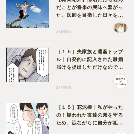
だことが将来の興味へ繋がっ
た。医師を目指した日々を振
り返って思うこと
21時間前
［１５］夫家族と遺産トラブ
ル｜自発的に記入された離婚
届けを提出しただけなので、
何も問題なし
21時間前
［１５］花泥棒｜私がやった
の！疑われた友達の弟を守る
ため、涙ながらに自分が犯人
だと名乗り出た娘