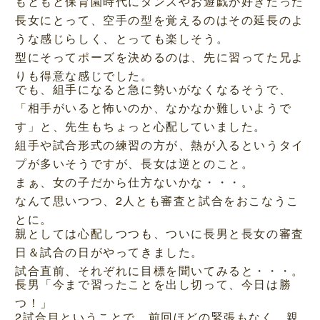
もともと保育園時代にダンスやお遊戯が好きだった
長女にとって、空手の型を覚えるのはその延長のよ
うな感じらしく、とっても楽しそう。
型にそってポーズを決めるのは、先に習ってた兄よ
りも得意な感じでした。
でも、組手になると急に勢いがなくなるそうで、
「相手がいると怖いのか、なかなか難しいようで
す」と、先生もちょっと心配していました。
組手や試合形式の練習の方が、熱が入るというタイ
プが多いそうですが、長女は逆とのこと。
まぁ、女の子だから仕方ないかな・・・。
なんて思いつつ、2人とも審査と試合をおこなうこ
とに。
親としては心配しつつも、ついに長男と長女の審査
日＆試合の日がやってきました。
試合直前、それぞれに目標を聞いてみると・・・。
長男「今まで習ったことを出し切って、今日は勝
つ！」
2試合目ということで、前回ほどの緊張もなく、親