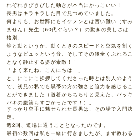
れぞれきびきびした動きが本当にかっこいい！
長男はキラキラした目で見つめていました。
何よりも、お世辞にもイケメンとは言い難い（すみ
ません）先生（50代ぐらい？）の動きの美しさは
格別。
静と動というか、動くときのスピードと空気を割く
ようなビュッという音、そしてその後全くぶれるこ
となく静止する姿が素敵！！
「よく来たね、こんにちはー」
と、にこにこ挨拶してくださった時とは別人のよう
で、初見の私でも黒帯の方の強さと迫力を感じるこ
とができました（道着からちらりと見えた、バッキ
バキの腹筋もすごかったです！）。
すっかり空手に魅せられた長男は、その場で入門決
定。
週2回、道場に通うこととなったのです。
最初の数回は私も一緒に行きましたが、まず教わる