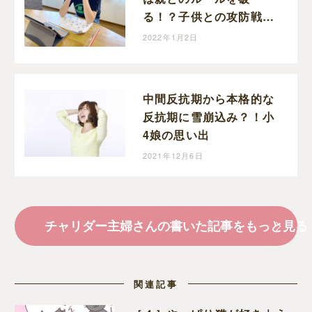
る！？子供との攻防戦！
ひらめいた！じゃないか
2022年1月2日
らー！
中間反抗期から本格的な
反抗期に雪崩込み？！小
4娘の思い出
2021年12月6日
チャリダー主婦さんの書いた記事をもっと見る
関連記事