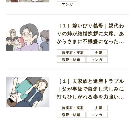
は電車好きの男の子ママ
マンガ
［１］嫁いびり義母｜親代わ
りの姉が結婚挨拶に欠席。あ
からさまに不機嫌になった義
母
義実家・実家
夫婦
恋愛・結婚
マンガ
［１］夫家族と遺産トラブル
｜父が事故で急逝し悲しみに
打ちひしがれる妻を力強い言
葉で励ます夫
義実家・実家
夫婦
恋愛・結婚
マンガ