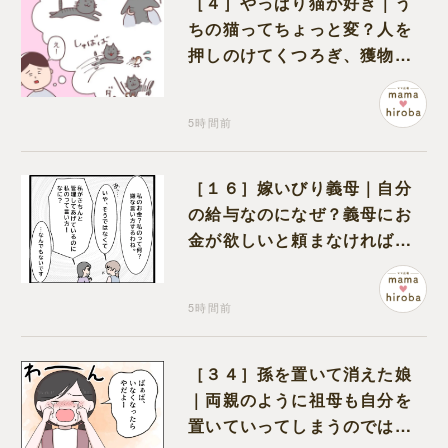
［４］やっぱり猫が好き｜う
ちの猫ってちょっと変？人を
押しのけてくつろぎ、獲物に
も物怖じしない鋼のハート
5時間前
［１６］嫁いびり義母｜自分
の給与なのになぜ？義母にお
金が欲しいと頼まなければな
らない状況に疑問を抱く
5時間前
［３４］孫を置いて消えた娘
｜両親のように祖母も自分を
置いていってしまうのでは？