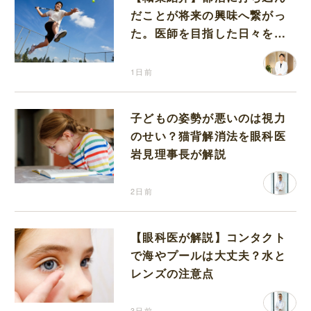
だことが将来の興味へ繋がっ
た。医師を目指した日々を振
り返って思うこと
1日前
子どもの姿勢が悪いのは視力
のせい？猫背解消法を眼科医
岩見理事長が解説
2日前
【眼科医が解説】コンタクト
で海やプールは大丈夫？水と
レンズの注意点
3日前