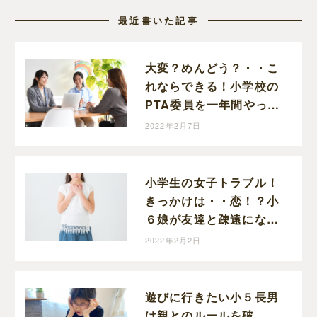
最近書いた記事
大変？めんどう？・・こ
れならできる！小学校の
PTA委員を一年間やって
みて思ったこと。
2022年2月7日
小学生の女子トラブル！
きっかけは・・恋！？小
６娘が友達と疎遠になっ
た話
2022年2月2日
遊びに行きたい小５長男
は親とのルールを破