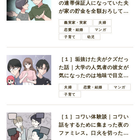
の連帯保証人になっていた夫
が家の貯金を全額おろしてほ
しいと言ってきた
義実家・実家
夫婦
恋愛・結婚
マンガ
子育て
幼児
［１］垢抜けた夫がクズだっ
た話｜大学の人気者の彼女が
気になったのは地味で目立た
ない男子学生
夫婦
恋愛・結婚
マンガ
子育て
［１］コワい体験談｜コワい
話をするために集まった夜の
ファミレス。口火を切ったの