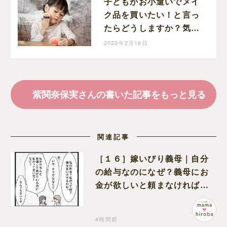
子どもがお小遣いでメイ
ク品を買いたい！と言っ
たらどうしますか？気を
つけるポイント教えま
2023年2月16日
す！
紫関奈保実さんの書いた記事をもっと見る
関連記事
［１６］嫁いびり義母｜自分
の給与なのになぜ？義母にお
金が欲しいと頼まなければな
らない状況に疑問を抱く
4時間前