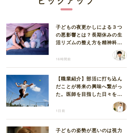
ピックアップ
子どもの夜更かしによる３つ
の悪影響とは？長期休みの生
活リズムの整え方を精神科医
が解説
16時間前
【職業紹介】部活に打ち込ん
だことが将来の興味へ繋がっ
た。医師を目指した日々を振
り返って思うこと
1日前
子どもの姿勢が悪いのは視力