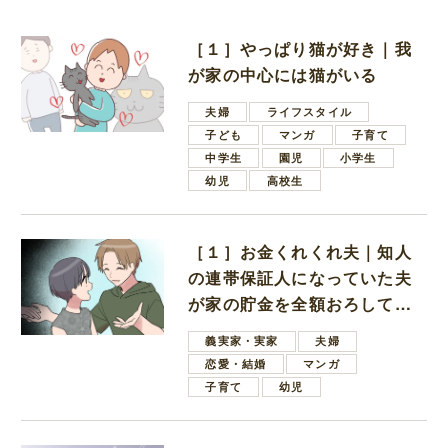
［１］やっぱり猫が好き｜我
が家の中心には猫がいる
夫婦
ライフスタイル
子ども
マンガ
子育て
中学生
園児
小学生
幼児
高校生
［１］お金くれくれ夫｜知人
の連帯保証人になっていた夫
が家の貯金を全額おろしてほ
しいと言ってきた
義実家・実家
夫婦
恋愛・結婚
マンガ
子育て
幼児