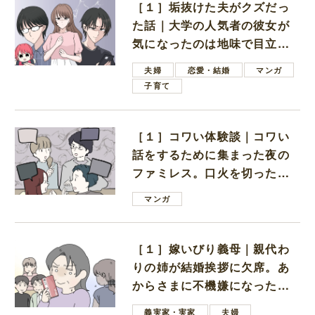
［１］垢抜けた夫がクズだっ
た話｜大学の人気者の彼女が
気になったのは地味で目立た
ない男子学生
夫婦
恋愛・結婚
マンガ
子育て
［１］コワい体験談｜コワい
話をするために集まった夜の
ファミレス。口火を切ったの
は電車好きの男の子ママ
マンガ
［１］嫁いびり義母｜親代わ
りの姉が結婚挨拶に欠席。あ
からさまに不機嫌になった義
母
義実家・実家
夫婦