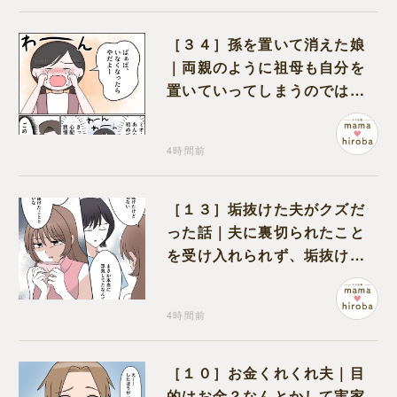
［３４］孫を置いて消えた娘
｜両親のように祖母も自分を
置いていってしまうのでは？
と怯えて泣く孫に心が痛む
4時間前
［１３］垢抜けた夫がクズだ
った話｜夫に裏切られたこと
を受け入れられず、垢抜けた
ことが関係しているのかと嘆
く
4時間前
［１０］お金くれくれ夫｜目
的はお金？なんとかして実家