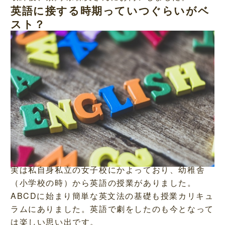
英語に接する時期っていつぐらいがベ
スト？
L
/
M
o
u
a
t
d
e
e
d
:
5
4
.
2
3
%
実は私自身私立の女子校にかよっており、幼稚舎
（小学校の時）から英語の授業がありました。
ABCDに始まり簡単な英文法の基礎も授業カリキュ
ラムにありました。英語で劇をしたのも今となって
は楽しい思い出です。