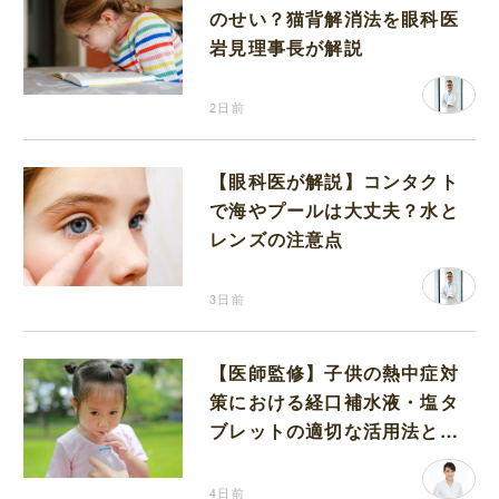
のせい？猫背解消法を眼科医
岩見理事長が解説
2日前
【眼科医が解説】コンタクト
で海やプールは大丈夫？水と
レンズの注意点
3日前
【医師監修】子供の熱中症対
策における経口補水液・塩タ
ブレットの適切な活用法と水
分補給の注意点
4日前