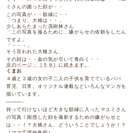
ミさんの困った顔が・・
この写真が・・額縁に・・
「つまり、大橋は・・」
少しあらたまった茂樹林さん
「この写真を撮るために、嫌がらせの依頼をしたん
ですよ」
「・・・」
そう言われた大橋さん、
その顔は・・血の気が引いて青白く・・
次のページ：［５９］に続きます。
くまお
４歳と２歳の女の子二人の子供を育てているパパ
育児、日常、オリジナル連載などいろんなマンガを
描いています。
———-
持って行けないほど大きな額縁に入ったマユミさん
の写真！困惑した顔を撮影するための嫌がらせと
は・・！？大橋さん、どういうことでしょうか！？
［ママ広場編集部］