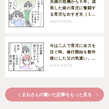
夫婦の危機から５年。成
長した娘の育児に奮闘す
る育児なめすぎ夫［１９
９］｜くまおのマンガ堂
2024年10月28日
今は二人で育児に全力を
注ぐ時。修行開始を数年
後にした父の気遣い。育
児なめすぎ夫［１９８］
2024年10月27日
｜くまおのマンガ堂
くまおさんの書いた記事をもっと見る