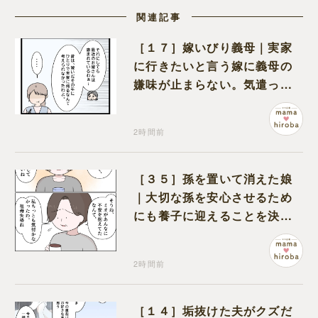
関連記事
［１７］嫁いびり義母｜実家
に行きたいと言う嫁に義母の
嫌味が止まらない。気遣って
くれるのは義父だけ
2時間前
［３５］孫を置いて消えた娘
｜大切な孫を安心させるため
にも養子に迎えることを決心
する
2時間前
［１４］垢抜けた夫がクズだ