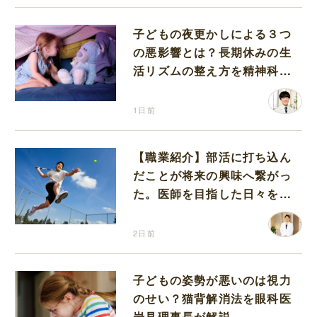
子どもの夜更かしによる３つ
の悪影響とは？長期休みの生
活リズムの整え方を精神科医
が解説
1日前
【職業紹介】部活に打ち込ん
だことが将来の興味へ繋がっ
た。医師を目指した日々を振
り返って思うこと
2日前
子どもの姿勢が悪いのは視力
のせい？猫背解消法を眼科医
岩見理事長が解説