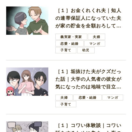
［１］お金くれくれ夫｜知人
の連帯保証人になっていた夫
が家の貯金を全額おろしてほ
しいと言ってきた
義実家・実家
夫婦
恋愛・結婚
マンガ
子育て
幼児
［１］垢抜けた夫がクズだっ
た話｜大学の人気者の彼女が
気になったのは地味で目立た
ない男子学生
夫婦
恋愛・結婚
マンガ
子育て
［１］コワい体験談｜コワい