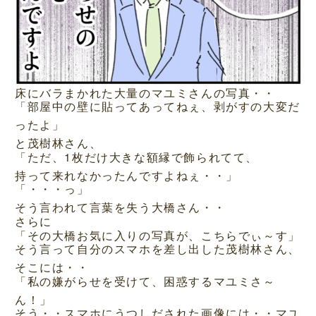
床にバラまかれた大量のマユミさんの写真・・
「部屋中の壁に貼ってあってねぇ、剥がすの大変だ
ったよ」
と茂樹林さん、
「ただ、1枚だけ大きな額縁で飾られてて、
持って来れなかったんですよねぇ・・」
「・・・っ」
そう言われて言葉を失う大橋さん・・
さらに
「その大橋お気に入りの写真が、こちらでぃ～す」
そう言って自分のスマホを差し出した茂樹林さん、
そこには・・
「私の嫌がらせを受けて、困惑するマユミさ～
ん！」
そう・・スマホにうつしだされた画像には・・マユ