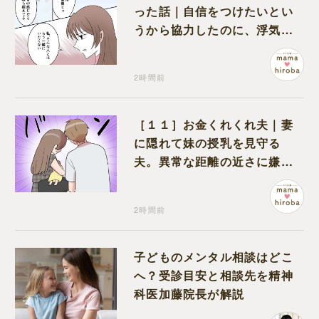
った話｜自信をつけたいとい
うから協力したのに、浮気と
いう形で裏切られる
2時間前
［１１］お金くれくれ夫｜妻
に隠れて妹の授乳を見守る
夫。異常な距離の近さに嫌悪
感が湧き上がる
2時間前
子どものメンタル相談はどこ
へ？受診目安と相談先を精神
科医加藤院長が解説