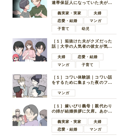
連帯保証人になっていた夫が家
の貯金を全額おろしてほしいと
言ってきた
義実家・実家
夫婦
恋愛・結婚
マンガ
子育て
幼児
［１］垢抜けた夫がクズだった
話｜大学の人気者の彼女が気に
なったのは地味で目立たない男
子学生
夫婦
恋愛・結婚
マンガ
子育て
［１］コワい体験談｜コワい話
をするために集まった夜のファ
ミレス。口火を切ったのは電車
好きの男の子ママ
マンガ
［１］嫁いびり義母｜親代わり
の姉が結婚挨拶に欠席。あから
さまに不機嫌になった義母
義実家・実家
夫婦
恋愛・結婚
マンガ