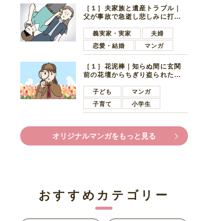
［１］夫家族と遺産トラブル｜
父が事故で急逝し悲しみに打ち
ひしがれる妻を力強い言葉で励
ます夫
義実家・実家
夫婦
恋愛・結婚
マンガ
［１］花泥棒｜知らぬ間に玄関
前の花壇からちぎり盗られたチ
ューリップ。朝の楽しみを奪わ
れたショックは大きい
子ども
マンガ
子育て
小学生
オリジナルマンガをもっと見る
おすすめカテゴリー