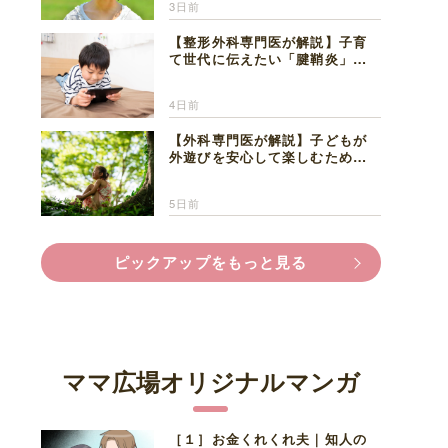
3日前
【整形外科専門医が解説】子育
て世代に伝えたい「腱鞘炎」の
正しい知識と対処法
4日前
【外科専門医が解説】子どもが
外遊びを安心して楽しむため
に、家族で知っておきたいマダ
ニ対策
5日前
ピックアップをもっと見る
ママ広場オリジナルマンガ
［１］お金くれくれ夫｜知人の