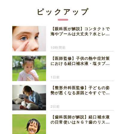
ピックアップ
【眼科医が解説】コンタクトで
海やプールは大丈夫？水とレン
ズの注意点
10時間前
【医師監修】子供の熱中症対策
における経口補水液・塩タブレ
ットの適切な活用法と水分補給
の注意点
1日前
【整形外科医監修】子どもの姿
勢が悪くなる原因と今すぐでき
る改善習慣４選
2日前
【歯科医師が解説】経口補水液
の日常使いはＮＧ？歯のリスク
と熱中症対策