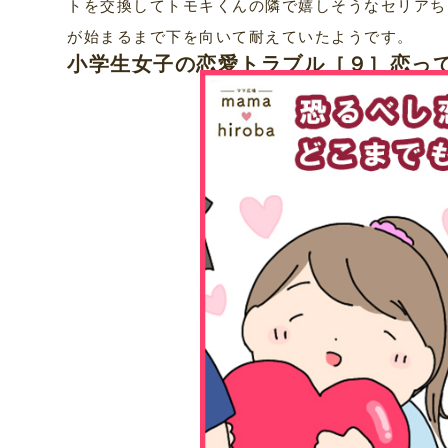
トを交換してトモキくんの隣で嬉しそうなセリアち
が始まるまで下を向いて耐えていたようです。
小学生女子の恋愛トラブル［９］恋っ