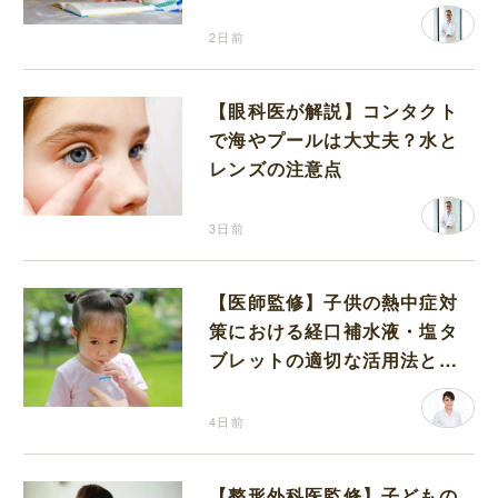
2日前
【眼科医が解説】コンタクト
で海やプールは大丈夫？水と
レンズの注意点
3日前
【医師監修】子供の熱中症対
策における経口補水液・塩タ
ブレットの適切な活用法と水
分補給の注意点
4日前
【整形外科医監修】子どもの