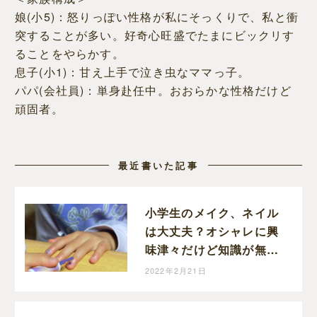
娘(小5)：怒りっぽい性格が私にそっくりで、私と衝
突することが多い。好奇心旺盛でたまにビックリす
ることをやらかす。
息子(小1)：甘え上手で泣き虫なママっ子。
パパ(会社員)：単身赴任中。おおらかな性格だけど
頑固者。
最近書いた記事
小学生のメイク、ネイル
は大丈夫？オシャレに興
味津々だけど知識が無い
小５娘が心配。
2022年2月21日