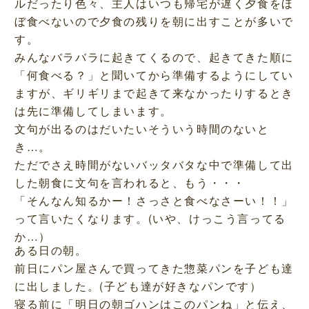
ルだったり色々、主人はいつも帰宅が遅く夕食をほ
ぼ食べないので夕食の残りを朝に出すことが多いで
す。
みんなバラバラに起きてくるので、起きてきた順に
「何食べる？」と聞いてから準備するようにしてい
ますが、ギリギリまで起きて来なかったりするとき
は先に準備してしまいます。
文句が出るのはだいたいそういう時間のないと
き…。
ただでさえ時間がないバッタバタな中で準備して出
した朝食に文句を言われると、もう・・・
「そんなん知るかー！さっさと食べなさーい！！」
って言いたくなります。(いや、けっこう言ってる
か…）
ある日の朝。
前日にパン屋さんで買ってきた惣菜パンを子ども達
に出しました。(子ども達が好きなパンです）
寝る前に「明日の朝ゴハンはこのパンね」と伝え、