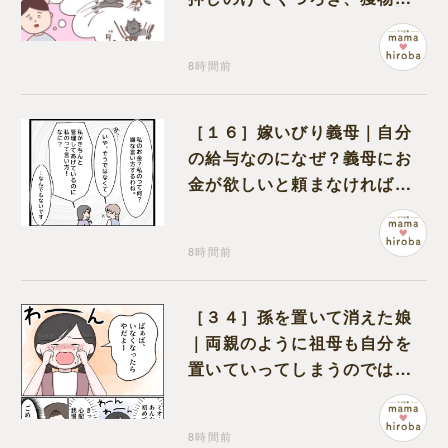
も物怖じしない鋼のハート
8時間前
［１６］嫁いびり義母｜自分
の給与なのになぜ？義母にお
金が欲しいと頼まなければな
らない状況に疑問を抱く
8時間前
［３４］孫を置いて消えた娘
｜両親のように祖母も自分を
置いていってしまうのでは？
と怯えて泣く孫に心が痛む
8時間前