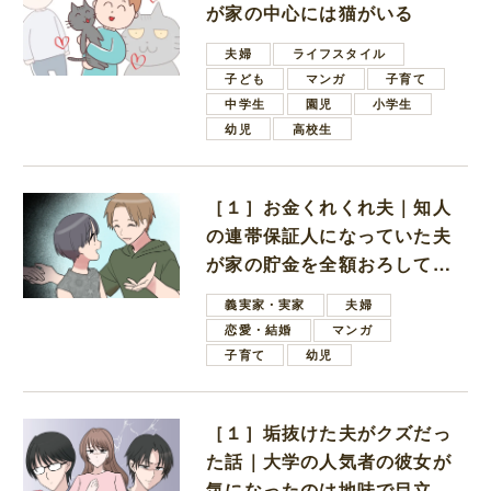
が家の中心には猫がいる
夫婦
ライフスタイル
子ども
マンガ
子育て
中学生
園児
小学生
幼児
高校生
［１］お金くれくれ夫｜知人
の連帯保証人になっていた夫
が家の貯金を全額おろしてほ
しいと言ってきた
義実家・実家
夫婦
恋愛・結婚
マンガ
子育て
幼児
［１］垢抜けた夫がクズだっ
た話｜大学の人気者の彼女が
気になったのは地味で目立た