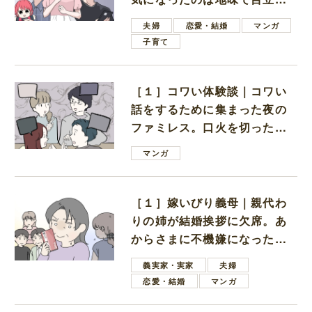
ない男子学生
夫婦
恋愛・結婚
マンガ
子育て
［１］コワい体験談｜コワい
話をするために集まった夜の
ファミレス。口火を切ったの
は電車好きの男の子ママ
マンガ
［１］嫁いびり義母｜親代わ
りの姉が結婚挨拶に欠席。あ
からさまに不機嫌になった義
母
義実家・実家
夫婦
恋愛・結婚
マンガ