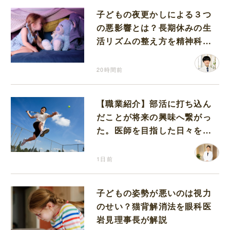
子どもの夜更かしによる３つ
の悪影響とは？長期休みの生
活リズムの整え方を精神科医
が解説
20時間前
【職業紹介】部活に打ち込ん
だことが将来の興味へ繋がっ
た。医師を目指した日々を振
り返って思うこと
1日前
子どもの姿勢が悪いのは視力
のせい？猫背解消法を眼科医
岩見理事長が解説