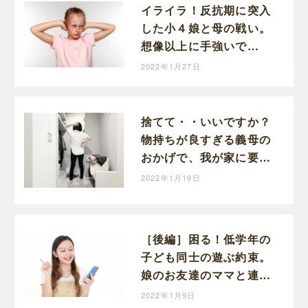
イライラ！反抗期に突入
した小４娘と母の戦い。
想像以上に手強いで
す・・・。冷静になるの
2022年1月27日
って難しい！
捨てて・・いいですか？
物持ちが良すぎる義母の
おかげで、我が家に要ら
ないモノが増えてい
2022年1月19日
く・・・
［後編］困る！低学年の
子ども同士の遊ぶ約束。
娘のお友達のママと連絡
先の交換ができました！
2022年1月9日