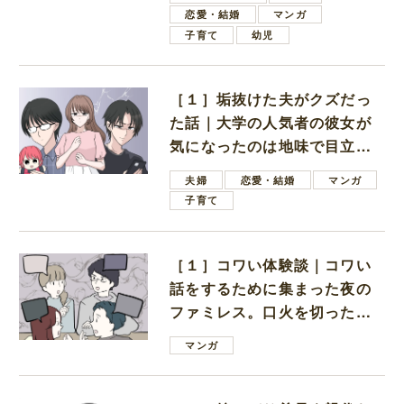
恋愛・結婚
マンガ
子育て
幼児
［１］垢抜けた夫がクズだっ
た話｜大学の人気者の彼女が
気になったのは地味で目立た
ない男子学生
夫婦
恋愛・結婚
マンガ
子育て
［１］コワい体験談｜コワい
話をするために集まった夜の
ファミレス。口火を切ったの
は電車好きの男の子ママ
マンガ