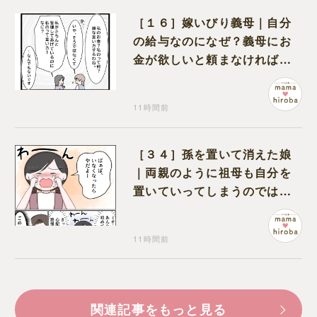
［１６］嫁いびり義母｜自分
の給与なのになぜ？義母にお
金が欲しいと頼まなければな
らない状況に疑問を抱く
11時間前
［３４］孫を置いて消えた娘
｜両親のように祖母も自分を
置いていってしまうのでは？
と怯えて泣く孫に心が痛む
11時間前
関連記事をもっと見る