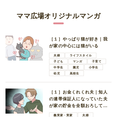
ママ広場オリジナルマンガ
［１］やっぱり猫が好き｜我
が家の中心には猫がいる
夫婦
ライフスタイル
子ども
マンガ
子育て
中学生
園児
小学生
幼児
高校生
［１］お金くれくれ夫｜知人
の連帯保証人になっていた夫
が家の貯金を全額おろしてほ
しいと言ってきた
義実家・実家
夫婦