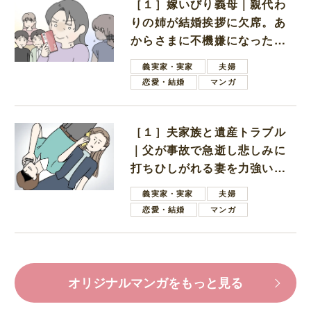
［１］嫁いびり義母｜親代わ
りの姉が結婚挨拶に欠席。あ
からさまに不機嫌になった義
母
義実家・実家
夫婦
恋愛・結婚
マンガ
［１］夫家族と遺産トラブル
｜父が事故で急逝し悲しみに
打ちひしがれる妻を力強い言
葉で励ます夫
義実家・実家
夫婦
恋愛・結婚
マンガ
オリジナルマンガをもっと見る