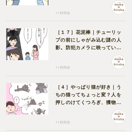
離婚できた喜びを噛みしめる
11時間前
［１７］花泥棒｜チューリッ
プの前にしゃがみ込む謎の人
影。防犯カメラに映っていた
のは娘の友達だった
11時間前
［４］やっぱり猫が好き｜う
ちの猫ってちょっと変？人を
押しのけてくつろぎ、獲物に
も物怖じしない鋼のハート
11時間前