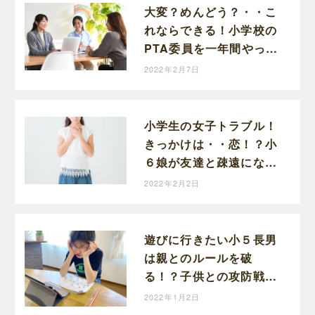
大変？めんどう？・・こ
れならできる！小学校の
PTA委員を一年間やって
みて思ったこと。
2022年2月7日
小学生の女子トラブル！
きっかけは・・恋！？小
６娘が友達と疎遠になっ
た話
2022年2月2日
遊びに行きたい小５長男
は親とのルールを破
る！？子供との攻防戦！
ひらめいた！じゃないか
2022年1月2日
らー！