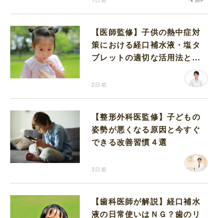
【医師監修】子供の熱中症対
策における経口補水液・塩タ
ブレットの適切な活用法と水
分補給の注意点
2日前
【整形外科医監修】子どもの
姿勢が悪くなる原因と今すぐ
できる改善習慣４選
3日前
【歯科医師が解説】経口補水
液の日常使いはＮＧ？歯のリ