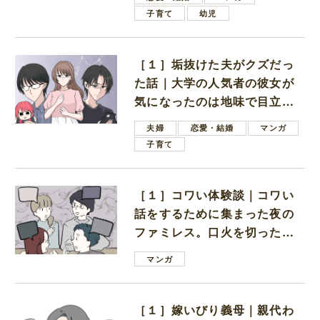
子育て
幼児
［１］垢抜けた夫がクズだっ
た話｜大学の人気者の彼女が
気になったのは地味で目立た
ない男子学生
夫婦
恋愛・結婚
マンガ
子育て
［１］コワい体験談｜コワい
話をするために集まった夜の
ファミレス。口火を切ったの
は電車好きの男の子ママ
マンガ
［１］嫁いびり義母｜親代わ