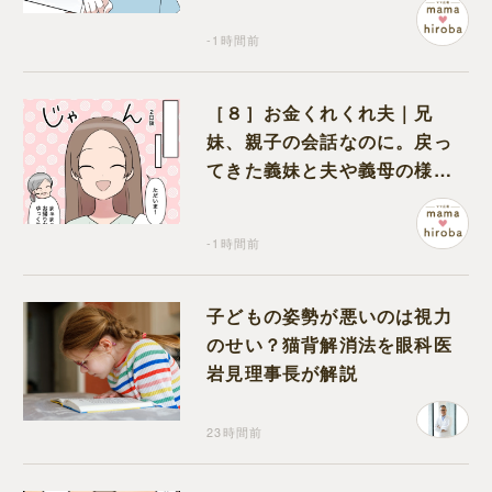
-1時間前
［８］お金くれくれ夫｜兄
妹、親子の会話なのに。戻っ
てきた義妹と夫や義母の様子
になんだか違和感
-1時間前
子どもの姿勢が悪いのは視力
のせい？猫背解消法を眼科医
岩見理事長が解説
23時間前