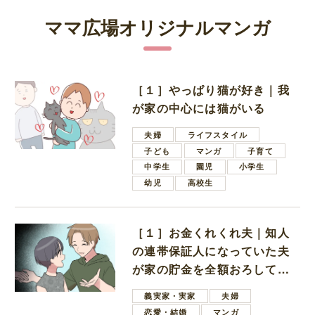
ママ広場オリジナルマンガ
［１］やっぱり猫が好き｜我
が家の中心には猫がいる
夫婦
ライフスタイル
子ども
マンガ
子育て
中学生
園児
小学生
幼児
高校生
［１］お金くれくれ夫｜知人
の連帯保証人になっていた夫
が家の貯金を全額おろしてほ
しいと言ってきた
義実家・実家
夫婦
恋愛・結婚
マンガ