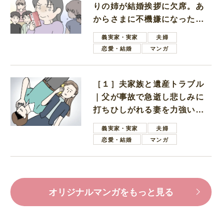
りの姉が結婚挨拶に欠席。あ
からさまに不機嫌になった義
母
義実家・実家
夫婦
恋愛・結婚
マンガ
［１］夫家族と遺産トラブル
｜父が事故で急逝し悲しみに
打ちひしがれる妻を力強い言
葉で励ます夫
義実家・実家
夫婦
恋愛・結婚
マンガ
オリジナルマンガをもっと見る