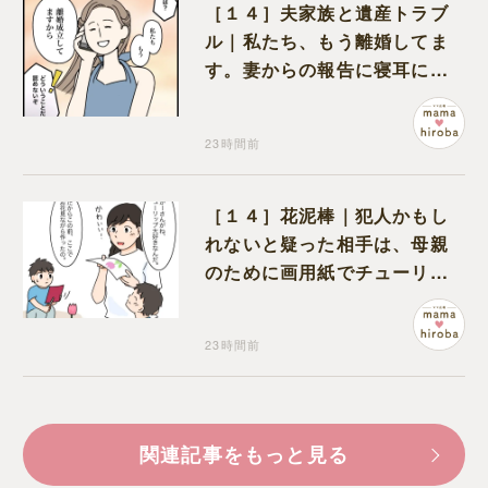
［１４］夫家族と遺産トラブ
ル｜私たち、もう離婚してま
す。妻からの報告に寝耳に水
の夫は大慌て
23時間前
［１４］花泥棒｜犯人かもし
れないと疑った相手は、母親
のために画用紙でチューリッ
プを作っていただけだった
23時間前
関連記事をもっと見る