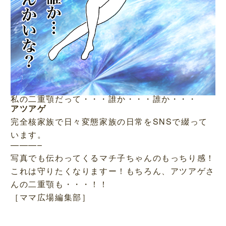
私の二重顎だって・・・誰か・・・誰か・・・
アツアゲ
完全核家族で日々変態家族の日常をSNSで綴って
います。
———–
写真でも伝わってくるマチ子ちゃんのもっちり感！
これは守りたくなりますー！もちろん、アツアゲさ
んの二重顎も・・・！！
［ママ広場編集部］