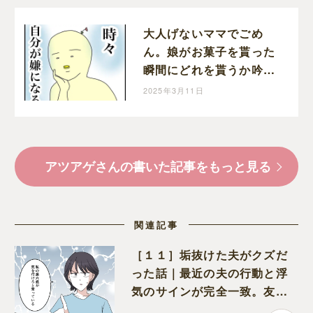
大人げないママでごめ
ん。娘がお菓子を貰った
瞬間にどれを貰うか吟味
してしまう自分が嫌｜ア
2025年3月11日
ツアゲの育児絵日記
アツアゲさんの書いた記事をもっと見る
関連記事
［１１］垢抜けた夫がクズだ
った話｜最近の夫の行動と浮
気のサインが完全一致。友人
にも忠告され不安になる