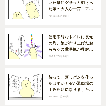
いた母にグサッと刺さっ
た娘の大人な一言｜アツ
アゲの育児絵日記
2025年5月19日
使用不能なトイレに長蛇
の列。娘が作り上げたお
もちゃの世界観が理解不
能だった｜アツアゲの育
2025年5月18日
児絵日記
待って。蒸しパンを作っ
たはずがナゼか運動場の
土みたいになりました。
｜アツアゲの育児絵日記
2025年3月30日