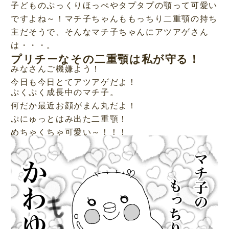
子どものぷっくりほっぺやタプタプの顎って可愛い
ですよね～！マチ子ちゃんももっちり二重顎の持ち
主だそうで、そんなマチ子ちゃんにアツアゲさん
は・・・。
プリチーなその二重顎は私が守る！
みなさんご機嫌よう！
今日も今日とてアツアゲだよ！
ぷくぷく成長中のマチ子。
何だか最近お顔がまん丸だよ！
ぷにゅっとはみ出た二重顎！
めちゃくちゃ可愛い～！！！