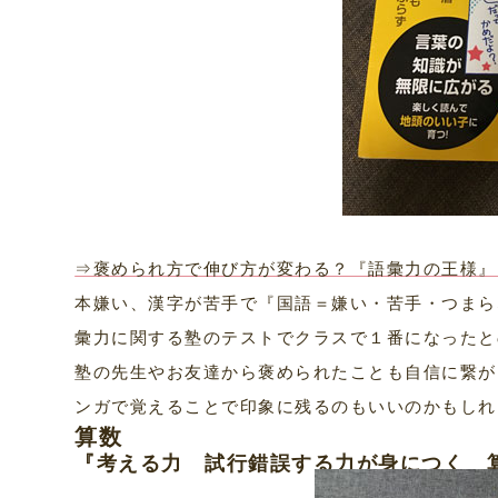
⇒褒められ方で伸び方が変わる？『語彙力の王様』
本嫌い、漢字が苦手で『国語＝嫌い・苦手・つまら
彙力に関する塾のテストでクラスで１番になったと
塾の先生やお友達から褒められたことも自信に繋が
ンガで覚えることで印象に残るのもいいのかもしれ
算数
『考える力 試行錯誤する力が身につく 