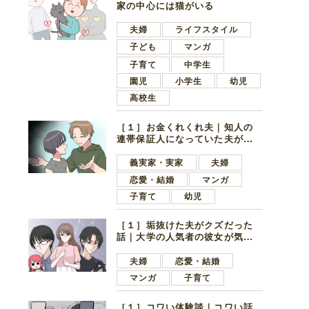
家の中心には猫がいる
夫婦
ライフスタイル
子ども
マンガ
子育て
中学生
園児
小学生
幼児
高校生
［１］お金くれくれ夫｜知人の
連帯保証人になっていた夫が家
の貯金を全額おろしてほしいと
言ってきた
義実家・実家
夫婦
恋愛・結婚
マンガ
子育て
幼児
［１］垢抜けた夫がクズだった
話｜大学の人気者の彼女が気に
なったのは地味で目立たない男
子学生
夫婦
恋愛・結婚
マンガ
子育て
［１］コワい体験談｜コワい話