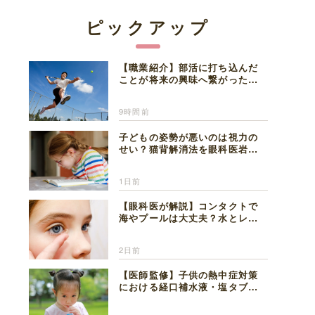
ピックアップ
【職業紹介】部活に打ち込んだ
ことが将来の興味へ繋がった。
医師を目指した日々を振り返っ
て思うこと
9時間前
子どもの姿勢が悪いのは視力の
せい？猫背解消法を眼科医岩見
理事長が解説
1日前
【眼科医が解説】コンタクトで
海やプールは大丈夫？水とレン
ズの注意点
2日前
【医師監修】子供の熱中症対策
における経口補水液・塩タブレ
ットの適切な活用法と水分補給
の注意点