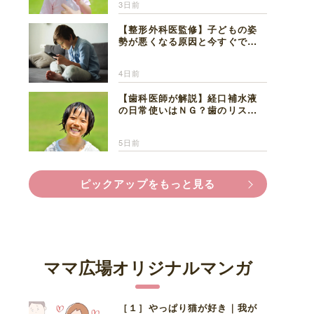
3日前
【整形外科医監修】子どもの姿
勢が悪くなる原因と今すぐでき
る改善習慣４選
4日前
【歯科医師が解説】経口補水液
の日常使いはＮＧ？歯のリスク
と熱中症対策
5日前
ピックアップをもっと見る
ママ広場オリジナルマンガ
［１］やっぱり猫が好き｜我が