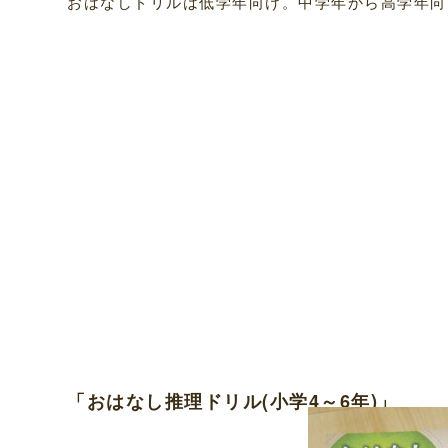
おはなしドリルは低学年向け。中学年から高学年向
「おはなし推理ドリル(小学4～6年)」