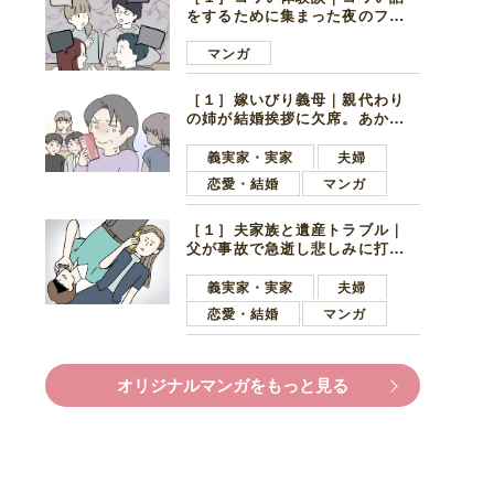
をするために集まった夜のファ
ミレス。口火を切ったのは電車
好きの男の子ママ
マンガ
［１］嫁いびり義母｜親代わり
の姉が結婚挨拶に欠席。あから
さまに不機嫌になった義母
義実家・実家
夫婦
恋愛・結婚
マンガ
［１］夫家族と遺産トラブル｜
父が事故で急逝し悲しみに打ち
ひしがれる妻を力強い言葉で励
ます夫
義実家・実家
夫婦
恋愛・結婚
マンガ
オリジナルマンガをもっと見る