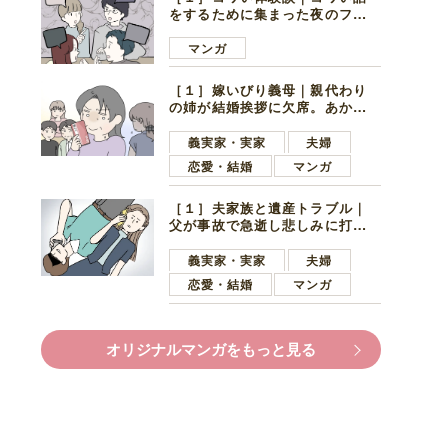
をするために集まった夜のファ
ミレス。口火を切ったのは電車
好きの男の子ママ
マンガ
［１］嫁いびり義母｜親代わり
の姉が結婚挨拶に欠席。あから
さまに不機嫌になった義母
義実家・実家
夫婦
恋愛・結婚
マンガ
［１］夫家族と遺産トラブル｜
父が事故で急逝し悲しみに打ち
ひしがれる妻を力強い言葉で励
ます夫
義実家・実家
夫婦
恋愛・結婚
マンガ
オリジナルマンガをもっと見る