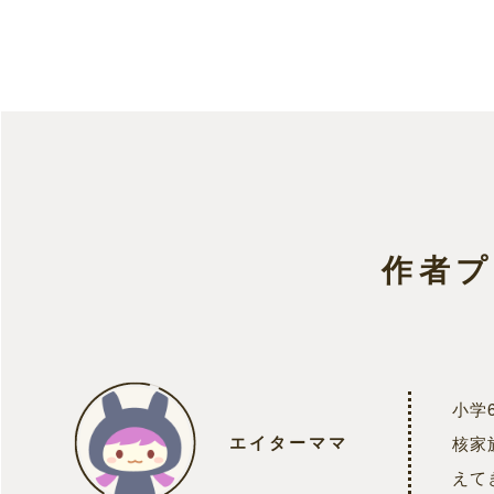
作者
小学
エイターママ
核家
えて