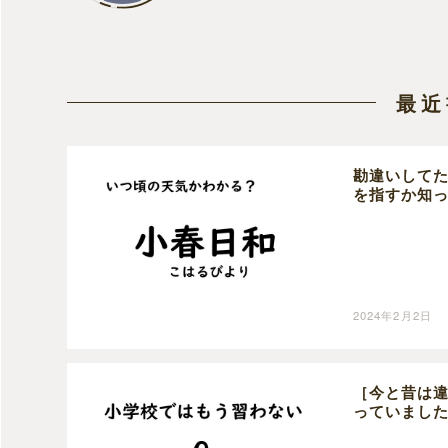
最近
勘違いして
を指すか知
2024年2月2日
［今と昔は
っていまし