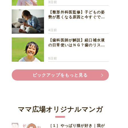
3日前
【整形外科医監修】子どもの姿
勢が悪くなる原因と今すぐでき
る改善習慣４選
4日前
【歯科医師が解説】経口補水液
の日常使いはＮＧ？歯のリスク
と熱中症対策
5日前
ピックアップをもっと見る
ママ広場オリジナルマンガ
［１］やっぱり猫が好き｜我が