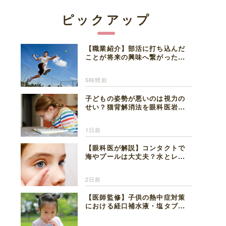
ピックアップ
【職業紹介】部活に打ち込んだ
ことが将来の興味へ繋がった。
医師を目指した日々を振り返っ
て思うこと
5時間前
子どもの姿勢が悪いのは視力の
せい？猫背解消法を眼科医岩見
理事長が解説
1日前
【眼科医が解説】コンタクトで
海やプールは大丈夫？水とレン
ズの注意点
2日前
【医師監修】子供の熱中症対策
における経口補水液・塩タブレ
ットの適切な活用法と水分補給
の注意点