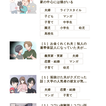
家の中心には猫がいる
夫婦
ライフスタイル
子ども
マンガ
子育て
中学生
園児
小学生
幼児
高校生
［１］お金くれくれ夫｜知人の
連帯保証人になっていた夫が家
の貯金を全額おろしてほしいと
言ってきた
義実家・実家
夫婦
恋愛・結婚
マンガ
子育て
幼児
［１］垢抜けた夫がクズだった
話｜大学の人気者の彼女が気に
なったのは地味で目立たない男
子学生
夫婦
恋愛・結婚
マンガ
子育て
［１］コワい体験談｜コワい話