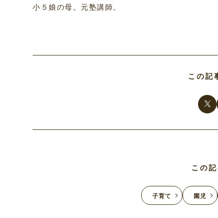
小５娘の母。元塾講師。
この記
この記
子育て
園児