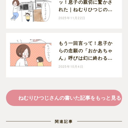
ッ！息子の親切に驚かさ
れた｜ねむりひつじの子
育て絵日記
2025年11月22日
もう一回言って！息子か
らの念願の「おかあちゃ
ん」呼びは幻に終わる｜
ねむりひつじの子育て絵
2025年10月4日
日記
ねむりひつじさんの書いた記事をもっと見る
関連記事