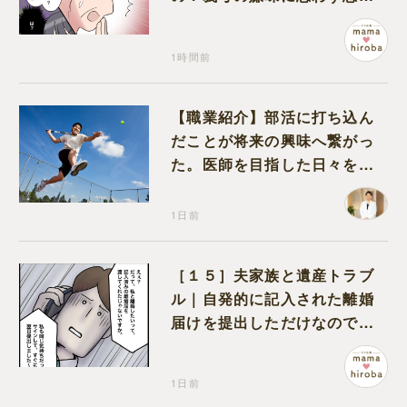
が込み上げる
1時間前
【職業紹介】部活に打ち込ん
だことが将来の興味へ繋がっ
た。医師を目指した日々を振
り返って思うこと
1日前
［１５］夫家族と遺産トラブ
ル｜自発的に記入された離婚
届けを提出しただけなので、
何も問題なし
1日前