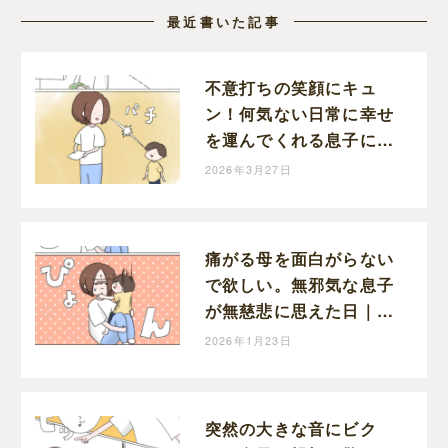
最近書いた記事
不意打ちの笑顔にキュ
ン！何気ない日常に幸せ
を運んでくれる息子に感
謝｜ねむりひつじの子育
2026年3月27日
て絵日記
痛がる母を面白がらない
で欲しい。無邪気な息子
が無慈悲に思えた日｜ね
むりひつじの子育て絵日
2026年1月23日
記
突然の大きな音にビク