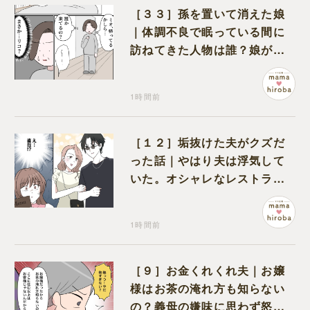
［３３］孫を置いて消えた娘
｜体調不良で眠っている間に
訪ねてきた人物は誰？娘が戻
ってきたのかと不安になる
1時間前
［１２］垢抜けた夫がクズだ
った話｜やはり夫は浮気して
いた。オシャレなレストラン
で夫の浮気現場に遭遇
1時間前
［９］お金くれくれ夫｜お嬢
様はお茶の淹れ方も知らない
の？義母の嫌味に思わず怒り