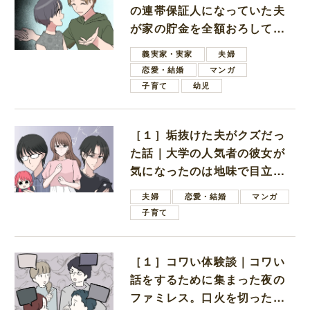
の連帯保証人になっていた夫
が家の貯金を全額おろしてほ
しいと言ってきた
義実家・実家
夫婦
恋愛・結婚
マンガ
子育て
幼児
［１］垢抜けた夫がクズだっ
た話｜大学の人気者の彼女が
気になったのは地味で目立た
ない男子学生
夫婦
恋愛・結婚
マンガ
子育て
［１］コワい体験談｜コワい
話をするために集まった夜の
ファミレス。口火を切ったの