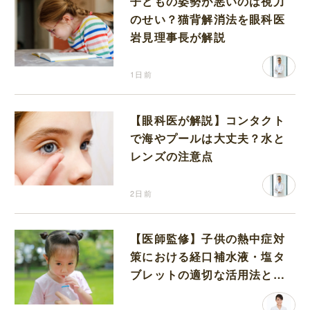
子どもの姿勢が悪いのは視力
のせい？猫背解消法を眼科医
岩見理事長が解説
1日前
【眼科医が解説】コンタクト
で海やプールは大丈夫？水と
レンズの注意点
2日前
【医師監修】子供の熱中症対
策における経口補水液・塩タ
ブレットの適切な活用法と水
分補給の注意点