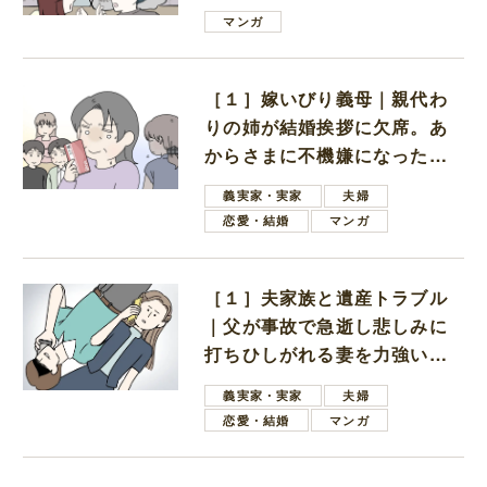
は電車好きの男の子ママ
マンガ
［１］嫁いびり義母｜親代わ
りの姉が結婚挨拶に欠席。あ
からさまに不機嫌になった義
母
義実家・実家
夫婦
恋愛・結婚
マンガ
［１］夫家族と遺産トラブル
｜父が事故で急逝し悲しみに
打ちひしがれる妻を力強い言
葉で励ます夫
義実家・実家
夫婦
恋愛・結婚
マンガ