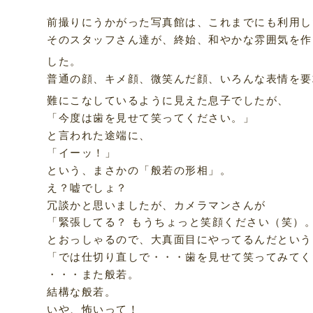
前撮りにうかがった写真館は、これまでにも利用し
そのスタッフさん達が、終始、和やかな雰囲気を作
した。
普通の顔、キメ顔、微笑んだ顔、いろんな表情を要
難にこなしているように見えた息子でしたが、
「今度は歯を見せて笑ってください。」
と言われた途端に、
「イーッ！」
という、まさかの「般若の形相」。
え？嘘でしょ？
冗談かと思いましたが、カメラマンさんが
「緊張してる？ もうちょっと笑顔ください（笑）
とおっしゃるので、大真面目にやってるんだという
「では仕切り直しで・・・歯を見せて笑ってみてく
・・・また般若。
結構な般若。
いや、怖いって！