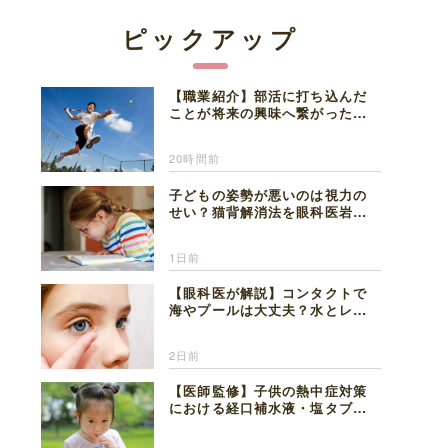
ピックアップ
【職業紹介】部活に打ち込んだ
ことが将来の興味へ繋がった。
医師を目指した日々を振り返っ
て思うこと
20時間前
子どもの姿勢が悪いのは視力の
せい？猫背解消法を眼科医岩見
理事長が解説
1日前
【眼科医が解説】コンタクトで
海やプールは大丈夫？水とレン
ズの注意点
2日前
【医師監修】子供の熱中症対策
における経口補水液・塩タブレ
ットの適切な活用法と水分補給
の注意点