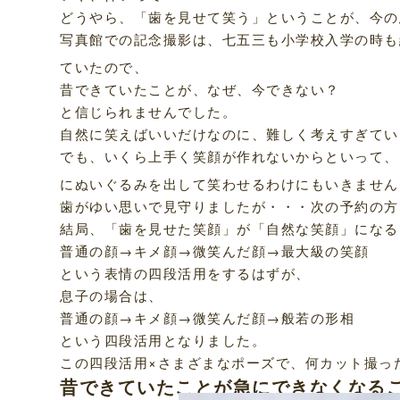
どうやら、「歯を見せて笑う」ということが、今の
写真館での記念撮影は、七五三も小学校入学の時も
ていたので、
昔できていたことが、なぜ、今できない？
と信じられませんでした。
自然に笑えばいいだけなのに、難しく考えすぎてい
でも、いくら上手く笑顔が作れないからといって、
にぬいぐるみを出して笑わせるわけにもいきません
歯がゆい思いで見守りましたが・・・次の予約の方
結局、「歯を見せた笑顔」が「自然な笑顔」になる
普通の顔→キメ顔→微笑んだ顔→最大級の笑顔
という表情の四段活用をするはずが、
息子の場合は、
普通の顔→キメ顔→微笑んだ顔→般若の形相
という四段活用となりました。
この四段活用×さまざまなポーズで、何カット撮っ
昔できていたことが急にできなくなる