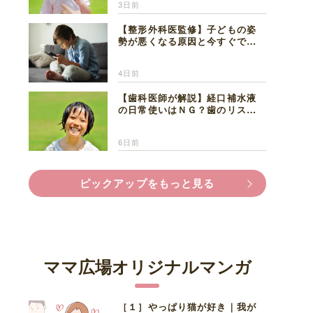
3日前
【整形外科医監修】子どもの姿
勢が悪くなる原因と今すぐでき
る改善習慣４選
4日前
【歯科医師が解説】経口補水液
の日常使いはＮＧ？歯のリスク
と熱中症対策
6日前
ピックアップをもっと見る
ママ広場オリジナルマンガ
［１］やっぱり猫が好き｜我が