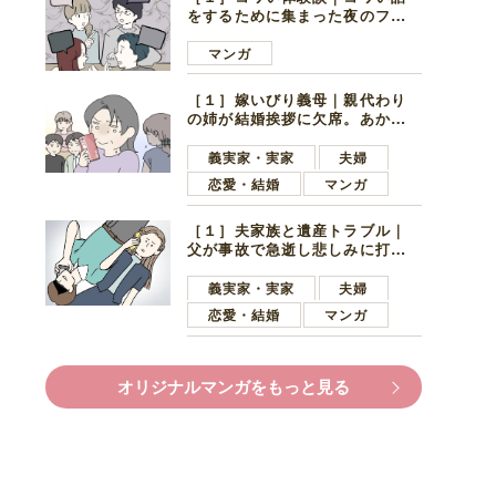
をするために集まった夜のファ
ミレス。口火を切ったのは電車
好きの男の子ママ
マンガ
［１］嫁いびり義母｜親代わり
の姉が結婚挨拶に欠席。あから
さまに不機嫌になった義母
義実家・実家
夫婦
恋愛・結婚
マンガ
［１］夫家族と遺産トラブル｜
父が事故で急逝し悲しみに打ち
ひしがれる妻を力強い言葉で励
ます夫
義実家・実家
夫婦
恋愛・結婚
マンガ
オリジナルマンガをもっと見る