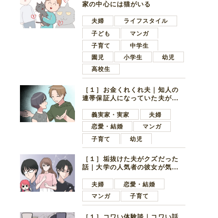
家の中心には猫がいる
夫婦
ライフスタイル
子ども
マンガ
子育て
中学生
園児
小学生
幼児
高校生
［１］お金くれくれ夫｜知人の
連帯保証人になっていた夫が家
の貯金を全額おろしてほしいと
言ってきた
義実家・実家
夫婦
恋愛・結婚
マンガ
子育て
幼児
［１］垢抜けた夫がクズだった
話｜大学の人気者の彼女が気に
なったのは地味で目立たない男
子学生
夫婦
恋愛・結婚
マンガ
子育て
［１］コワい体験談｜コワい話