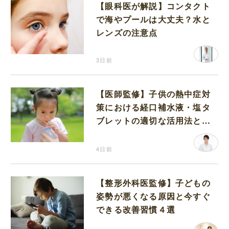
【眼科医が解説】コンタクト
で海やプールは大丈夫？水と
レンズの注意点
3日前
【医師監修】子供の熱中症対
策における経口補水液・塩タ
ブレットの適切な活用法と水
分補給の注意点
4日前
【整形外科医監修】子どもの
姿勢が悪くなる原因と今すぐ
できる改善習慣４選