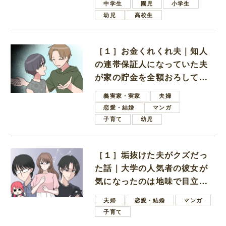
中学生
園児
小学生
幼児
高校生
［１］お金くれくれ夫｜知人
の連帯保証人になっていた夫
が家の貯金を全額おろしてほ
しいと言ってきた
義実家・実家
夫婦
恋愛・結婚
マンガ
子育て
幼児
［１］垢抜けた夫がクズだっ
た話｜大学の人気者の彼女が
気になったのは地味で目立た
ない男子学生
夫婦
恋愛・結婚
マンガ
子育て