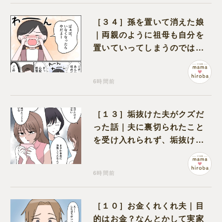
［３４］孫を置いて消えた娘
｜両親のように祖母も自分を
置いていってしまうのでは？
と怯えて泣く孫に心が痛む
6時間前
［１３］垢抜けた夫がクズだ
った話｜夫に裏切られたこと
を受け入れられず、垢抜けた
ことが関係しているのかと嘆
く
6時間前
［１０］お金くれくれ夫｜目
的はお金？なんとかして実家