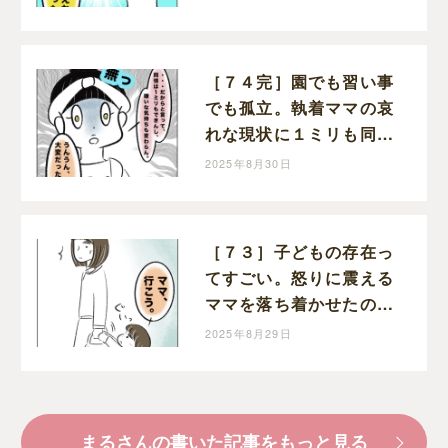
［７４完］園でも習い事
でも孤立。執着ママの哀
れな現状に１ミリも同情
できない。執着ママにロ
2025年8月30日
ックオンされた話｜まる
の育児絵日記
［７３］子どもの存在っ
てすごい。怒りに震える
ママを落ち着かせたのは
幼い娘。執着ママにロッ
2025年8月29日
クオンされた話｜まるの
育児絵日記
まるさんの書いた記事をもっと見る