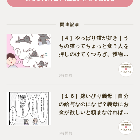
関連記事
［４］やっぱり猫が好き｜う
ちの猫ってちょっと変？人を
押しのけてくつろぎ、獲物に
も物怖じしない鋼のハート
6時間前
［１６］嫁いびり義母｜自分
の給与なのになぜ？義母にお
金が欲しいと頼まなければな
らない状況に疑問を抱く
6時間前