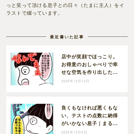
っと笑って頂ける息子との日々（たまに主人）をイ
ラストで綴っています。
最近書いた記事
店中が笑顔でほっこり。
お得意のおしゃべりで幸
せな空気を作り出した息
子｜まるの育児絵日記
2025年12月10日
良くもなければ悪くもな
い、テストの点数に納得
がいかない息子｜まるの
育児絵日記
2025年12月4日