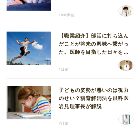
が解説
18時間前
【職業紹介】部活に打ち込ん
だことが将来の興味へ繋がっ
た。医師を目指した日々を振
り返って思うこと
1日前
子どもの姿勢が悪いのは視力
のせい？猫背解消法を眼科医
岩見理事長が解説
2日前