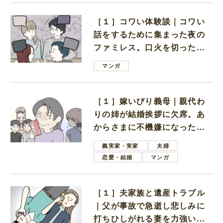
［１］コワい体験談｜コワい
話をするために集まった夜の
ファミレス。口火を切ったの
は電車好きの男の子ママ
マンガ
［１］嫁いびり義母｜親代わ
りの姉が結婚挨拶に欠席。あ
からさまに不機嫌になった義
母
義実家・実家
夫婦
恋愛・結婚
マンガ
［１］夫家族と遺産トラブル
｜父が事故で急逝し悲しみに
打ちひしがれる妻を力強い言