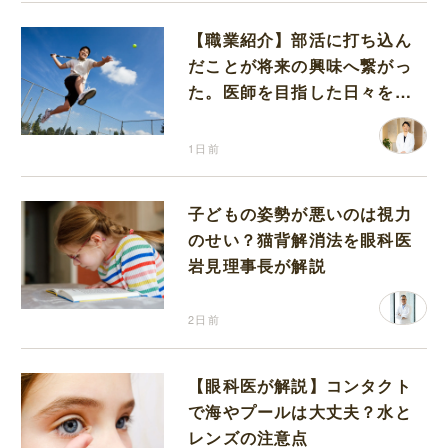
【職業紹介】部活に打ち込ん
だことが将来の興味へ繋がっ
た。医師を目指した日々を振
り返って思うこと
1日前
子どもの姿勢が悪いのは視力
のせい？猫背解消法を眼科医
岩見理事長が解説
2日前
【眼科医が解説】コンタクト
で海やプールは大丈夫？水と
レンズの注意点