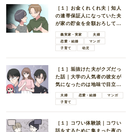
［１］お金くれくれ夫｜知人
の連帯保証人になっていた夫
が家の貯金を全額おろしてほ
しいと言ってきた
義実家・実家
夫婦
恋愛・結婚
マンガ
子育て
幼児
［１］垢抜けた夫がクズだっ
た話｜大学の人気者の彼女が
気になったのは地味で目立た
ない男子学生
夫婦
恋愛・結婚
マンガ
子育て
［１］コワい体験談｜コワい
話をするために集まった夜の