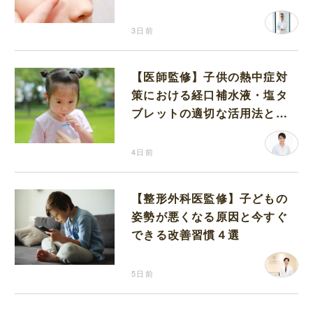
3日前
【医師監修】子供の熱中症対
策における経口補水液・塩タ
ブレットの適切な活用法と水
分補給の注意点
4日前
【整形外科医監修】子どもの
姿勢が悪くなる原因と今すぐ
できる改善習慣４選
5日前