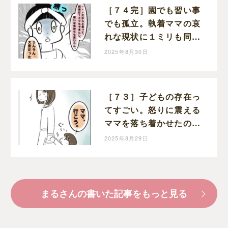
［７４完］園でも習い事
でも孤立。執着ママの哀
れな現状に１ミリも同情
できない。執着ママにロ
2025年8月30日
ックオンされた話｜まる
の育児絵日記
［７３］子どもの存在っ
てすごい。怒りに震える
ママを落ち着かせたのは
幼い娘。執着ママにロッ
2025年8月29日
クオンされた話｜まるの
育児絵日記
まるさんの書いた記事をもっと見る