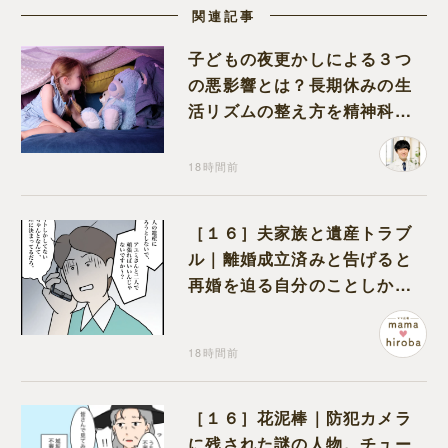
関連記事
子どもの夜更かしによる３つ
の悪影響とは？長期休みの生
活リズムの整え方を精神科医
が解説
18時間前
［１６］夫家族と遺産トラブ
ル｜離婚成立済みと告げると
再婚を迫る自分のことしか考
えない元夫
18時間前
［１６］花泥棒｜防犯カメラ
に残された謎の人物。チュー