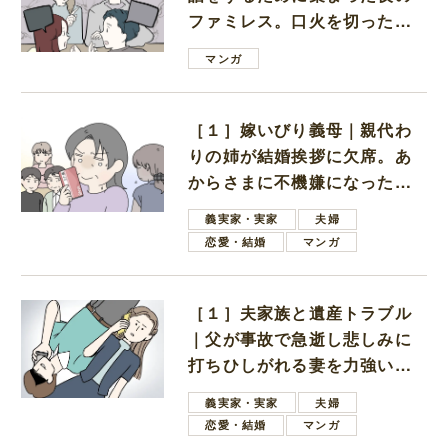
ファミレス。口火を切ったの
は電車好きの男の子ママ
マンガ
［１］嫁いびり義母｜親代わ
りの姉が結婚挨拶に欠席。あ
からさまに不機嫌になった義
母
義実家・実家
夫婦
恋愛・結婚
マンガ
［１］夫家族と遺産トラブル
｜父が事故で急逝し悲しみに
打ちひしがれる妻を力強い言
葉で励ます夫
義実家・実家
夫婦
恋愛・結婚
マンガ