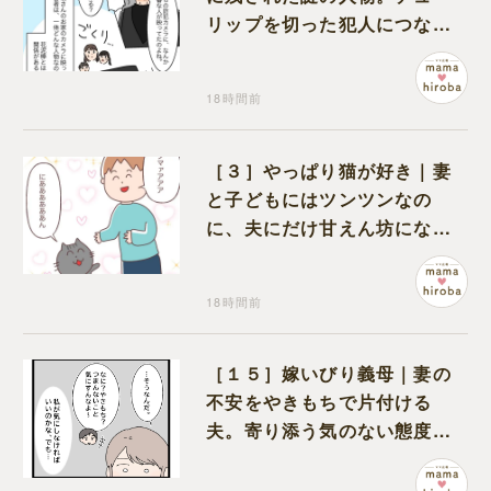
リップを切った犯人につなが
る証拠になるのか期待する
18時間前
［３］やっぱり猫が好き｜妻
と子どもにはツンツンなの
に、夫にだけ甘えん坊になる
猫のギャップに癒される
18時間前
［１５］嫁いびり義母｜妻の
不安をやきもちで片付ける
夫。寄り添う気のない態度に
モヤモヤが募る