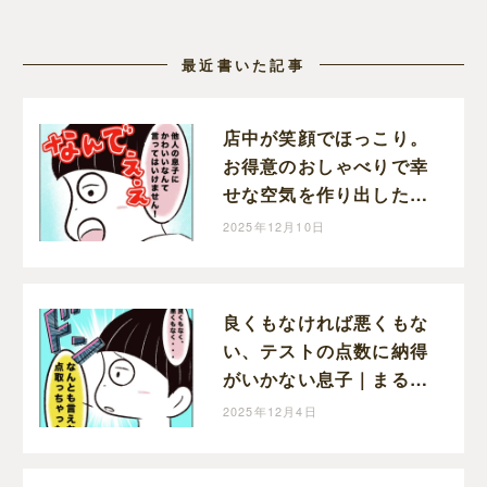
最近書いた記事
店中が笑顔でほっこり。
お得意のおしゃべりで幸
せな空気を作り出した息
子｜まるの育児絵日記
2025年12月10日
良くもなければ悪くもな
い、テストの点数に納得
がいかない息子｜まるの
育児絵日記
2025年12月4日