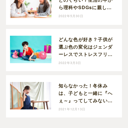
ら理科やSDGsに親しむ
きっかけになるかも！
2022年5月30日
どんな色が好き？子供が
選ぶ色の変化はジェンダ
ーレスでストレスフリー
に向かっているのかも
2022年3月3日
知らなかった！冬休み
は、子どもと一緒に『へ
ぇ～』ってしてみない？
卵の殻の色は何に左右さ
2021年12月13日
れるか知っている？？