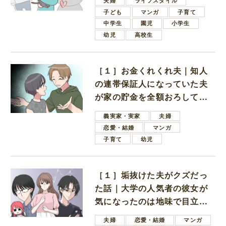
夫婦
ライフスタイル
子ども
マンガ
子育て
中学生
園児
小学生
幼児
高校生
［１］お金くれくれ夫｜知人
の連帯保証人になっていた夫
が家の貯金を全額おろしてほ
しいと言ってきた
義実家・実家
夫婦
恋愛・結婚
マンガ
子育て
幼児
［１］垢抜けた夫がクズだっ
た話｜大学の人気者の彼女が
気になったのは地味で目立た
ない男子学生
夫婦
恋愛・結婚
マンガ