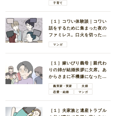
子育て
［１］コワい体験談｜コワい
話をするために集まった夜の
ファミレス。口火を切ったの
は電車好きの男の子ママ
マンガ
［１］嫁いびり義母｜親代わ
りの姉が結婚挨拶に欠席。あ
からさまに不機嫌になった義
母
義実家・実家
夫婦
恋愛・結婚
マンガ
［１］夫家族と遺産トラブル