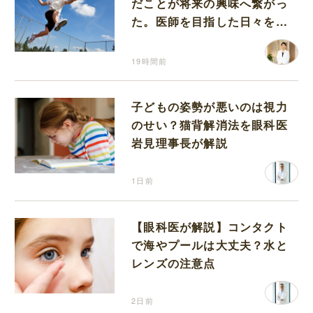
だことが将来の興味へ繋がっ
た。医師を目指した日々を振
り返って思うこと
19時間前
子どもの姿勢が悪いのは視力
のせい？猫背解消法を眼科医
岩見理事長が解説
1日前
【眼科医が解説】コンタクト
で海やプールは大丈夫？水と
レンズの注意点
2日前