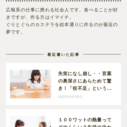
広報系の仕事に携わる社会人です。食べることが好
きですが、作る方はイマイチ。
ぐりとぐらのカステラを絵本通りに作るのが最近の
夢です。
最近書いた記事
失笑になし崩し・・言葉
の奥深さにあらためて驚
き！「役不足」という言
葉から認識を新たにした
2022年8月30日
話
１００ワットの熱量って
どのくらい？生活の中か