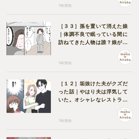
7時間前
［３３］孫を置いて消えた娘
｜体調不良で眠っている間に
訪ねてきた人物は誰？娘が戻
ってきたのかと不安になる
7時間前
［１２］垢抜けた夫がクズだ
った話｜やはり夫は浮気して
いた。オシャレなレストラン
で夫の浮気現場に遭遇
7時間前