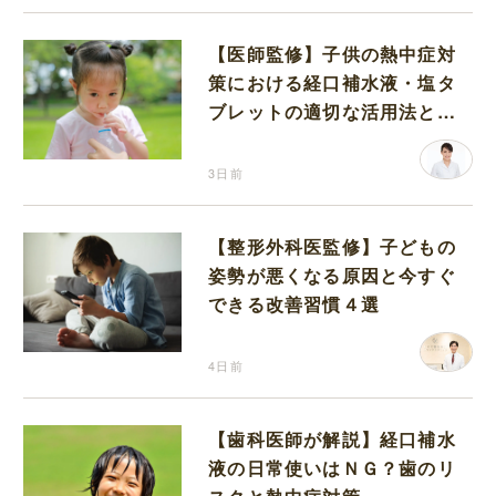
【医師監修】子供の熱中症対
策における経口補水液・塩タ
ブレットの適切な活用法と水
分補給の注意点
3日前
【整形外科医監修】子どもの
姿勢が悪くなる原因と今すぐ
できる改善習慣４選
4日前
【歯科医師が解説】経口補水
液の日常使いはＮＧ？歯のリ