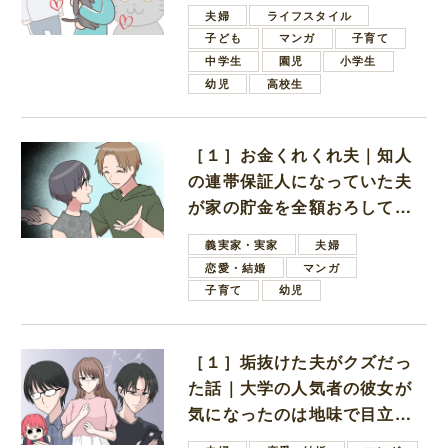
夫婦
ライフスタイル
子ども
マンガ
子育て
中学生
園児
小学生
幼児
高校生
［１］お金くれくれ夫｜知人
の連帯保証人になっていた夫
が家の貯金を全額おろしてほ
しいと言ってきた
義実家・実家
夫婦
恋愛・結婚
マンガ
子育て
幼児
［１］垢抜けた夫がクズだっ
た話｜大学の人気者の彼女が
気になったのは地味で目立た
ない男子学生