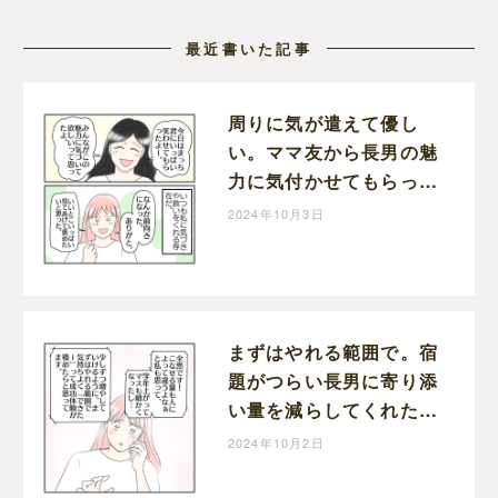
最近書いた記事
周りに気が遣えて優し
い。ママ友から長男の魅
力に気付かせてもらっ
た。学校に行きたくない
2024年10月3日
理由［７２］｜ねこじま
いもみの楽しくワンオペ
ライフ
まずはやれる範囲で。宿
題がつらい長男に寄り添
い量を減らしてくれた先
生。学校に行きたくない
2024年10月2日
理由［７１］｜ねこじま
いもみの楽しくワンオペ