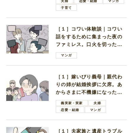
夫婦
恋愛・結婚
マンガ
子育て
［１］コワい体験談｜コワい
話をするために集まった夜の
ファミレス。口火を切ったの
は電車好きの男の子ママ
マンガ
［１］嫁いびり義母｜親代わ
りの姉が結婚挨拶に欠席。あ
からさまに不機嫌になった義
母
義実家・実家
夫婦
恋愛・結婚
マンガ
［１］夫家族と遺産トラブル