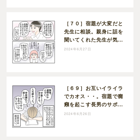
ライフ
［７０］宿題が大変だと
先生に相談。親身に話を
聞いてくれた先生が気に
かけていた事。学校に行
2024年6月27日
きたくない理由｜ねこじ
まいもみの楽しくワンオ
ペライフ
［６９］お互いイライラ
でカオス・・。宿題で癇
癪を起こす長男のサポー
トがしんどい・・。学校
2024年6月26日
に行きたくない理由｜ね
こじまいもみの楽しくワ
ンオペライフ