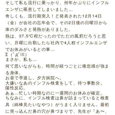
そして私も流行に乗っかり、何年かぶりにインフル
エンザに罹患してしまいました…
奇しくも、流行期突入！と発表された12月14日
（金）が会社の忘年会で、その2日後の日曜日から
体のダルさと発熱がありました。
熱は、37.5℃程だったのでただの風邪だろうと思
い、月曜に出勤したら社内で4人程インフルエンザ
でお休みがいるとの事…
Σ（ﾟдﾟlll）
まさか、私も…
何て思いながらも、時間が経つごとに倦怠感が強ま
る身体。
お昼で早退し、夕方病院へ。
大嫌いなあのインフル検査をして、待つ事数分。
陽性反応。
あぁ…忙しい時期なのに一週間のお休みが確定。
ちなみに、インフル検査は鼻が詰まっていると検査
具（綿棒見たいなやつ）がうまく入りません。最初
に突っ込んだ鼻の穴が鼻づまりで、先生が『あ〜、