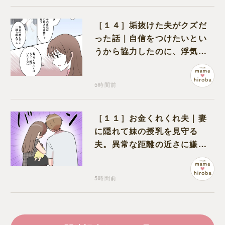
［１４］垢抜けた夫がクズだ
った話｜自信をつけたいとい
うから協力したのに、浮気と
いう形で裏切られる
5時間前
［１１］お金くれくれ夫｜妻
に隠れて妹の授乳を見守る
夫。異常な距離の近さに嫌悪
感が湧き上がる
5時間前