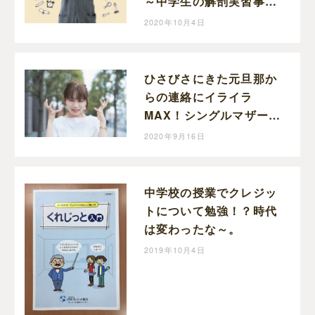
～中学生の解剖実習事情
～
2020年10月4日
ひさびさにきた元旦那か
らの連絡にイライラ
MAX！シングルマザーの
愚痴。
2020年9月16日
中学校の授業でクレジッ
トについて勉強！？時代
は変わったな～。
2019年10月4日