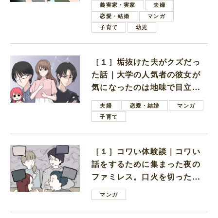
義実家・実家
夫婦
恋愛・結婚
マンガ
子育て
幼児
［１］垢抜けた夫がクズだっ
た話｜大学の人気者の彼女が
気になったのは地味で目立た
ない男子学生
夫婦
恋愛・結婚
マンガ
子育て
［１］コワい体験談｜コワい
話をするために集まった夜の
ファミレス。口火を切ったの
は電車好きの男の子ママ
マンガ