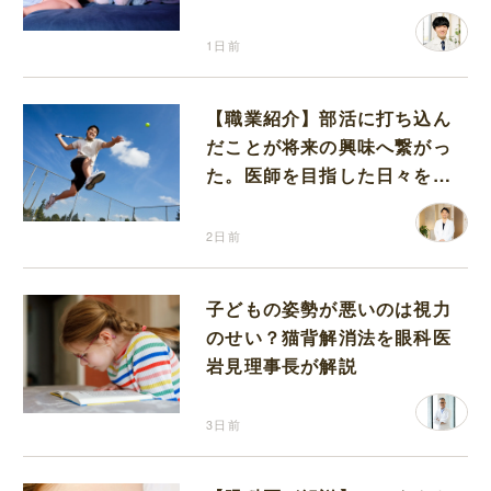
が解説
1日前
【職業紹介】部活に打ち込ん
だことが将来の興味へ繋がっ
た。医師を目指した日々を振
り返って思うこと
2日前
子どもの姿勢が悪いのは視力
のせい？猫背解消法を眼科医
岩見理事長が解説
3日前