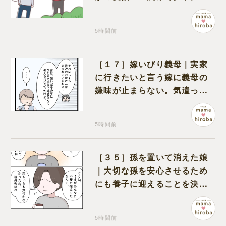
ってなめる現場を発見
5時間前
［１７］嫁いびり義母｜実家
に行きたいと言う嫁に義母の
嫌味が止まらない。気遣って
くれるのは義父だけ
5時間前
［３５］孫を置いて消えた娘
｜大切な孫を安心させるため
にも養子に迎えることを決心
する
5時間前