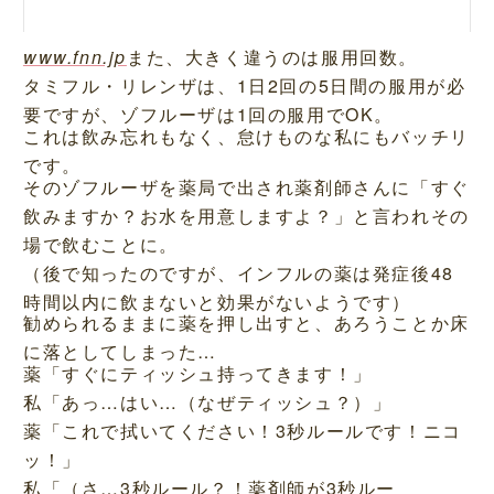
www.fnn.jp
また、大きく違うのは服用回数。
タミフル・リレンザは、1日2回の5日間の服用が必
要ですが、ゾフルーザは1回の服用でOK。
これは飲み忘れもなく、怠けものな私にもバッチリ
です。
そのゾフルーザを薬局で出され薬剤師さんに「すぐ
飲みますか？お水を用意しますよ？」と言われその
場で飲むことに。
（後で知ったのですが、インフルの薬は発症後48
時間以内に飲まないと効果がないようです）
勧められるままに薬を押し出すと、あろうことか床
に落としてしまった…
薬「すぐにティッシュ持ってきます！」
私「あっ…はい…（なぜティッシュ？）」
薬「これで拭いてください！3秒ルールです！ニコ
ッ！」
私「（さ…3秒ルール？！薬剤師が3秒ルー