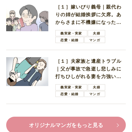
［１］嫁いびり義母｜親代わ
りの姉が結婚挨拶に欠席。あ
からさまに不機嫌になった義
母
義実家・実家
夫婦
恋愛・結婚
マンガ
［１］夫家族と遺産トラブル
｜父が事故で急逝し悲しみに
打ちひしがれる妻を力強い言
葉で励ます夫
義実家・実家
夫婦
恋愛・結婚
マンガ
オリジナルマンガをもっと見る