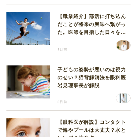
【職業紹介】部活に打ち込ん
だことが将来の興味へ繋がっ
た。医師を目指した日々を振
り返って思うこと
1日前
子どもの姿勢が悪いのは視力
のせい？猫背解消法を眼科医
岩見理事長が解説
2日前
【眼科医が解説】コンタクト
で海やプールは大丈夫？水と