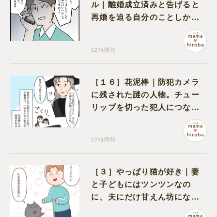
ル｜離婚成立済みと告げると
再婚を迫る自分のことしか考
えない元夫
22時間前
［１６］花泥棒｜防犯カメラ
に残された謎の人物。チュー
リップを切った犯人につなが
る証拠になるのか期待する
22時間前
［３］やっぱり猫が好き｜妻
と子どもにはツンツンなの
に、夫にだけ甘えん坊になる
猫のギャップに癒される