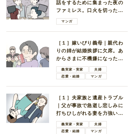
話をするために集まった夜の
ファミレス。口火を切ったの
は電車好きの男の子ママ
マンガ
［１］嫁いびり義母｜親代わ
りの姉が結婚挨拶に欠席。あ
からさまに不機嫌になった義
母
義実家・実家
夫婦
恋愛・結婚
マンガ
［１］夫家族と遺産トラブル
｜父が事故で急逝し悲しみに
打ちひしがれる妻を力強い言
葉で励ます夫
義実家・実家
夫婦
恋愛・結婚
マンガ