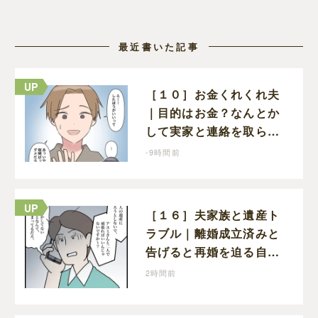
最近書いた記事
［１０］お金くれくれ夫
｜目的はお金？なんとか
して実家と連絡を取らせ
ようとしてくる夫が怪し
-9時間前
すぎる
［１６］夫家族と遺産ト
ラブル｜離婚成立済みと
告げると再婚を迫る自分
のことしか考えない元夫
2時間前