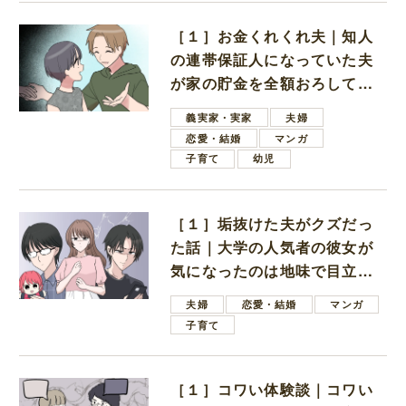
［１］お金くれくれ夫｜知人
の連帯保証人になっていた夫
が家の貯金を全額おろしてほ
しいと言ってきた
義実家・実家
夫婦
恋愛・結婚
マンガ
子育て
幼児
［１］垢抜けた夫がクズだっ
た話｜大学の人気者の彼女が
気になったのは地味で目立た
ない男子学生
夫婦
恋愛・結婚
マンガ
子育て
［１］コワい体験談｜コワい