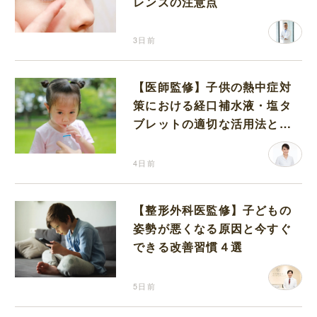
レンズの注意点
3日前
【医師監修】子供の熱中症対
策における経口補水液・塩タ
ブレットの適切な活用法と水
分補給の注意点
4日前
【整形外科医監修】子どもの
姿勢が悪くなる原因と今すぐ
できる改善習慣４選
5日前