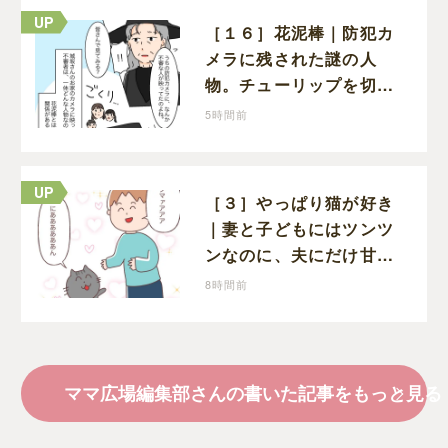
［１６］花泥棒｜防犯カ
メラに残された謎の人
物。チューリップを切っ
た犯人につながる証拠に
5時間前
なるのか期待する
［３］やっぱり猫が好き
｜妻と子どもにはツンツ
ンなのに、夫にだけ甘え
ん坊になる猫のギャップ
8時間前
に癒される
ママ広場編集部さんの書いた記事をもっと見る