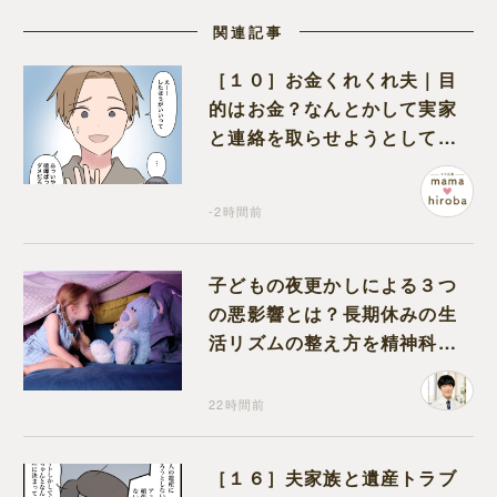
関連記事
［１０］お金くれくれ夫｜目
的はお金？なんとかして実家
と連絡を取らせようとしてく
る夫が怪しすぎる
-2時間前
子どもの夜更かしによる３つ
の悪影響とは？長期休みの生
活リズムの整え方を精神科医
が解説
22時間前
［１６］夫家族と遺産トラブ