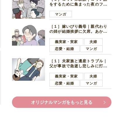
をするために集まった夜のファ
ミレス。口火を切ったのは電車
好きの男の子ママ
マンガ
［１］嫁いびり義母｜親代わり
の姉が結婚挨拶に欠席。あから
さまに不機嫌になった義母
義実家・実家
夫婦
恋愛・結婚
マンガ
［１］夫家族と遺産トラブル｜
父が事故で急逝し悲しみに打ち
ひしがれる妻を力強い言葉で励
ます夫
義実家・実家
夫婦
恋愛・結婚
マンガ
オリジナルマンガをもっと見る