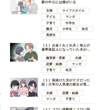
家の中心には猫がいる
夫婦
ライフスタイル
子ども
マンガ
子育て
中学生
園児
小学生
幼児
高校生
［１］お金くれくれ夫｜知人の
連帯保証人になっていた夫が家
の貯金を全額おろしてほしいと
言ってきた
義実家・実家
夫婦
恋愛・結婚
マンガ
子育て
幼児
［１］垢抜けた夫がクズだった
話｜大学の人気者の彼女が気に
なったのは地味で目立たない男
子学生
夫婦
恋愛・結婚
マンガ
子育て
［１］コワい体験談｜コワい話