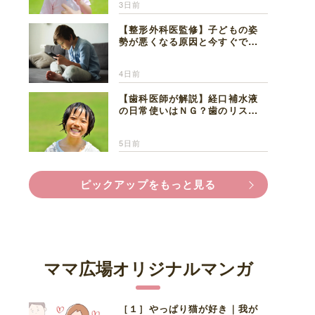
3日前
【整形外科医監修】子どもの姿
勢が悪くなる原因と今すぐでき
る改善習慣４選
4日前
【歯科医師が解説】経口補水液
の日常使いはＮＧ？歯のリスク
と熱中症対策
5日前
ピックアップをもっと見る
ママ広場オリジナルマンガ
［１］やっぱり猫が好き｜我が