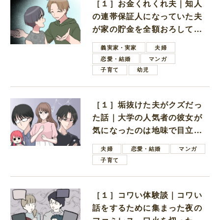
［１］お金くれくれ夫｜知人
の連帯保証人になっていた夫
が家の貯金を全額おろしてほ
しいと言ってきた
義実家・実家
夫婦
恋愛・結婚
マンガ
子育て
幼児
［１］垢抜けた夫がクズだっ
た話｜大学の人気者の彼女が
気になったのは地味で目立た
ない男子学生
夫婦
恋愛・結婚
マンガ
子育て
［１］コワい体験談｜コワい
話をするために集まった夜の