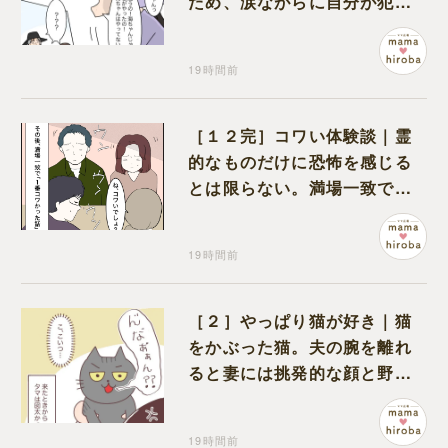
ため、涙ながらに自分が犯人
だと名乗り出た娘
19時間前
［１２完］コワい体験談｜霊
的なものだけに恐怖を感じる
とは限らない。満場一致でコ
ワいと認定された意外な体験
19時間前
［２］やっぱり猫が好き｜猫
をかぶった猫。夫の腕を離れ
ると妻には挑発的な顔と野太
い鳴き声
19時間前