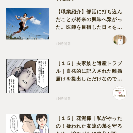
【職業紹介】部活に打ち込ん
だことが将来の興味へ繋がっ
た。医師を目指した日々を振
り返って思うこと
19時間前
［１５］夫家族と遺産トラブ
ル｜自発的に記入された離婚
届けを提出しただけなので、
何も問題なし
19時間前
［１５］花泥棒｜私がやった
の！疑われた友達の弟を守る