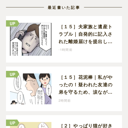
最近書いた記事
［１５］夫家族と遺産ト
ラブル｜自発的に記入さ
れた離婚届けを提出した
だけなので、何も問題な
-1時間前
し
［１５］花泥棒｜私がや
ったの！疑われた友達の
弟を守るため、涙ながら
に自分が犯人だと名乗り
2時間前
出た娘
［２］やっぱり猫が好き