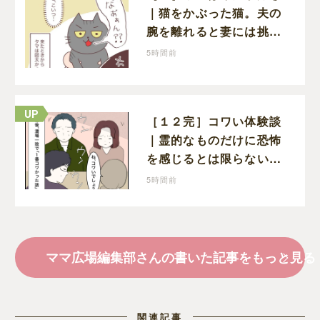
｜猫をかぶった猫。夫の
腕を離れると妻には挑発
的な顔と野太い鳴き声
5時間前
［１２完］コワい体験談
｜霊的なものだけに恐怖
を感じるとは限らない。
満場一致でコワいと認定
5時間前
された意外な体験
ママ広場編集部さんの書いた記事をもっと見る
関連記事