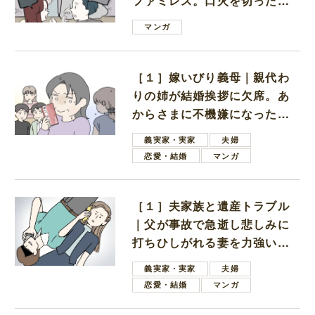
ファミレス。口火を切ったの
は電車好きの男の子ママ
マンガ
［１］嫁いびり義母｜親代わ
りの姉が結婚挨拶に欠席。あ
からさまに不機嫌になった義
母
義実家・実家
夫婦
恋愛・結婚
マンガ
［１］夫家族と遺産トラブル
｜父が事故で急逝し悲しみに
打ちひしがれる妻を力強い言
葉で励ます夫
義実家・実家
夫婦
恋愛・結婚
マンガ