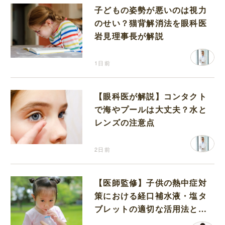
子どもの姿勢が悪いのは視力
のせい？猫背解消法を眼科医
岩見理事長が解説
1日前
【眼科医が解説】コンタクト
で海やプールは大丈夫？水と
レンズの注意点
2日前
【医師監修】子供の熱中症対
策における経口補水液・塩タ
ブレットの適切な活用法と水
分補給の注意点