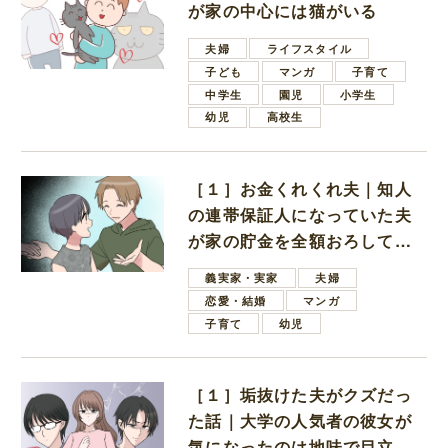
が家の中心には猫がいる
夫婦
ライフスタイル
子ども
マンガ
子育て
中学生
園児
小学生
幼児
高校生
［１］お金くれくれ夫｜知人
の連帯保証人になっていた夫
が家の貯金を全額おろしてほ
しいと言ってきた
義実家・実家
夫婦
恋愛・結婚
マンガ
子育て
幼児
［１］垢抜けた夫がクズだっ
た話｜大学の人気者の彼女が
気になったのは地味で目立た