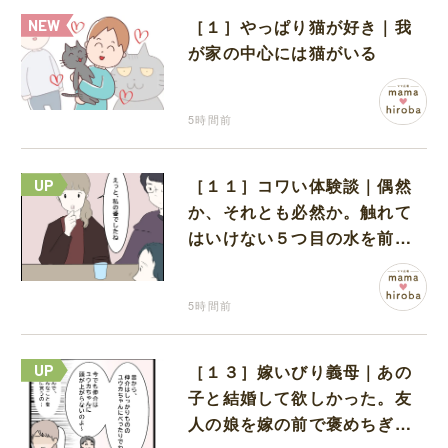
［１］やっぱり猫が好き｜我
が家の中心には猫がいる
5時間前
［１１］コワい体験談｜偶然
か、それとも必然か。触れて
はいけない５つ目の水を前に
コワい話を続ける一同
5時間前
［１３］嫁いびり義母｜あの
子と結婚して欲しかった。友
人の娘を嫁の前で褒めちぎる