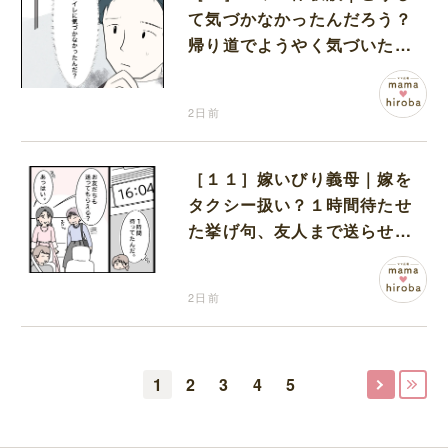
て気づかなかったんだろう？
帰り道でようやく気づいた近
いトイレの存在に首を傾げる
2日前
［１１］嫁いびり義母｜嫁を
タクシー扱い？１時間待たせ
た挙げ句、友人まで送らせる
義母が図々しい
2日前
1
2
3
4
5