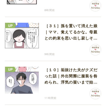
無神経な義母
8時間前
［３１］孫を置いて消えた娘
｜ママ、覚えてるかな。母親
との約束を思い出し寂しそう
な孫に胸が痛む
9時間前
［１０］垢抜けた夫がクズだ
った話｜外出間際に服装を咎
められ、浮気の疑いまで始め
る夫
11時間前