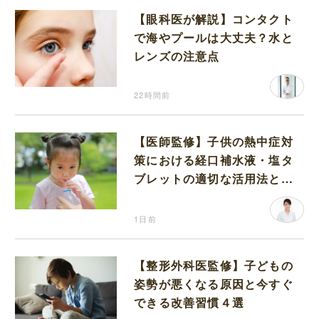
【眼科医が解説】コンタクト
で海やプールは大丈夫？水と
レンズの注意点
22時間前
【医師監修】子供の熱中症対
策における経口補水液・塩タ
ブレットの適切な活用法と水
分補給の注意点
1日前
【整形外科医監修】子どもの
姿勢が悪くなる原因と今すぐ
できる改善習慣４選