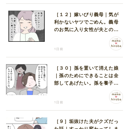
［１２］嫁いびり義母｜気が
利かないヤツでごめん。義母
のお気に入り女性が夫との親
密さを匂わせてくる
1日前
［３０］孫を置いて消えた娘
｜孫のためにできることは全
部してあげたい。孫を養子に
迎えることを決意
1日前
［９］垢抜けた夫がクズだっ
た話｜すっかり変わってしま