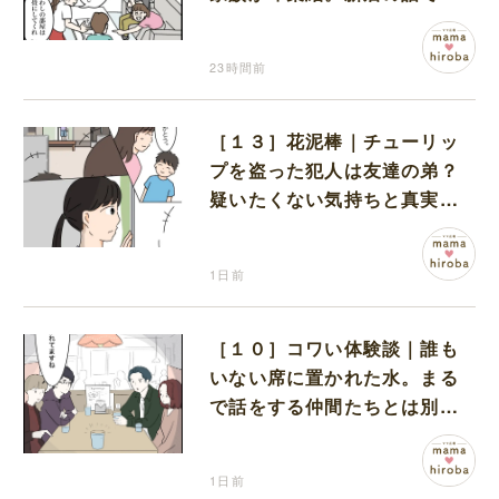
り上がる義家族を置いて実家
に帰る妻
23時間前
［１３］花泥棒｜チューリッ
プを盗った犯人は友達の弟？
疑いたくない気持ちと真実の
間でひとり葛藤する娘
1日前
［１０］コワい体験談｜誰も
いない席に置かれた水。まる
で話をする仲間たちとは別に
何かがいるみたい
1日前