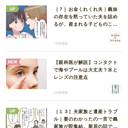
［７］お金くれくれ夫｜義妹
の存在を黙っていた夫を詰め
るが、産まれる子どものこと
を第一に考えてと流される
13時間前
【眼科医が解説】コンタクト
で海やプールは大丈夫？水と
レンズの注意点
22時間前
［１３］夫家族と遺産トラブ
ル｜妻のわかったの一言で義
家族が即集結。新居の話で盛