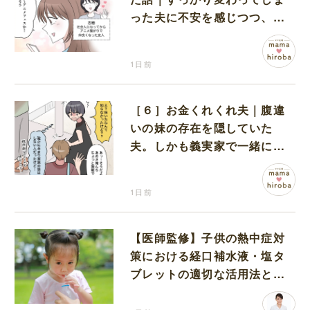
った夫に不安を感じつつ、友
人から誘われたアニメフェス
へ出かけることに
1日前
［６］お金くれくれ夫｜腹違
いの妹の存在を隠していた
夫。しかも義実家で一緒に暮
らすことになり困惑する妻
1日前
【医師監修】子供の熱中症対
策における経口補水液・塩タ
ブレットの適切な活用法と水
分補給の注意点