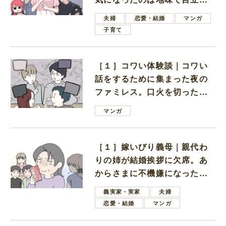
ない男子学生
夫婦
恋愛・結婚
マンガ
子育て
［１］コワい体験談｜コワい
話をするために集まった夜の
ファミレス。口火を切ったの
は電車好きの男の子ママ
マンガ
［１］嫁いびり義母｜親代わ
りの姉が結婚挨拶に欠席。あ
からさまに不機嫌になった義
母
義実家・実家
夫婦
恋愛・結婚
マンガ