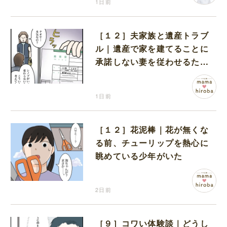
1日前
［１２］夫家族と遺産トラブ
ル｜遺産で家を建てることに
承諾しない妻を従わせるため
に夫が取り出したのは離婚届
1日前
［１２］花泥棒｜花が無くな
る前、チューリップを熱心に
眺めている少年がいた
2日前
［９］コワい体験談｜どうし