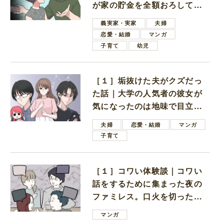
が家の貯金を全額おろしてほ
しいと言ってきた
義実家・実家
夫婦
恋愛・結婚
マンガ
子育て
幼児
［１］垢抜けた夫がクズだっ
た話｜大学の人気者の彼女が
気になったのは地味で目立た
ない男子学生
夫婦
恋愛・結婚
マンガ
子育て
［１］コワい体験談｜コワい
話をするために集まった夜の
ファミレス。口火を切ったの
は電車好きの男の子ママ
マンガ