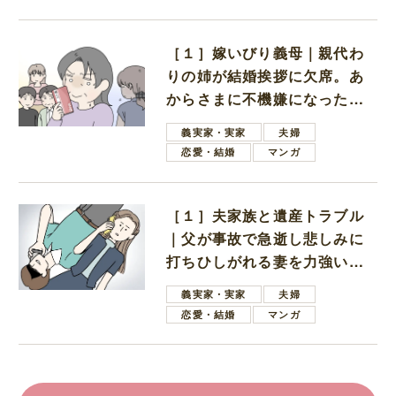
［１］嫁いびり義母｜親代わ
りの姉が結婚挨拶に欠席。あ
からさまに不機嫌になった義
母
義実家・実家
夫婦
恋愛・結婚
マンガ
［１］夫家族と遺産トラブル
｜父が事故で急逝し悲しみに
打ちひしがれる妻を力強い言
葉で励ます夫
義実家・実家
夫婦
恋愛・結婚
マンガ