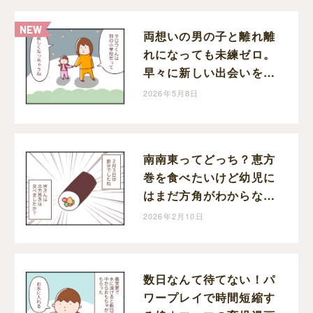
両想いの男の子と離れ離
れになっても未練ゼロ。
早々に新しい出会いを待
つ切り替えの早い娘｜マ
2026年5月8日
ッマの育児漫画
南南東ってどっち？恵方
巻を食べたいけど幼児に
はまだ方角がわからない
｜マッマの育児漫画
2026年2月10日
数日なんて待てない！パ
ワープレイで時間短縮す