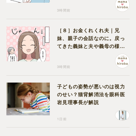
3時間前
［８］お金くれくれ夫｜兄
妹、親子の会話なのに。戻っ
てきた義妹と夫や義母の様子
になんだか違和感
3時間前
子どもの姿勢が悪いのは視力
のせい？猫背解消法を眼科医
岩見理事長が解説
1日前