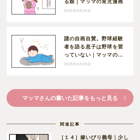
る娘｜マッマの育児漫画
2025年9月26日
謎の自画自賛。野球経験
者を語る息子は野球を習
っていない｜マッマの育
児漫画
2025年2月20日
マッマさんの書いた記事をもっと見る
関連記事
［１４］嫁いびり義母｜少し