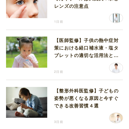
レンズの注意点
1日前
【医師監修】子供の熱中症対
策における経口補水液・塩タ
ブレットの適切な活用法と水
分補給の注意点
2日前
【整形外科医監修】子どもの
姿勢が悪くなる原因と今すぐ
できる改善習慣４選
3日前