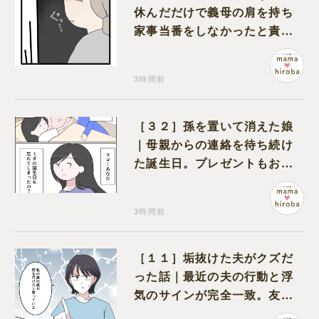
休んだだけで義母の肩を持ち
家事当番をしなかったと責め
る夫
3時間前
［３２］孫を置いて消えた娘
｜母親からの連絡を待ち続け
た誕生日。プレゼントもお祝
いの言葉も届かなかった
3時間前
［１１］垢抜けた夫がクズだ
った話｜最近の夫の行動と浮
気のサインが完全一致。友人
にも忠告され不安になる