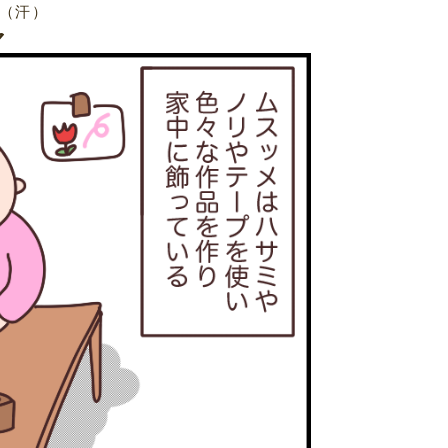
（汗）
マ