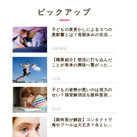
ピックアップ
子どもの夜更かしによる３つの
悪影響とは？長期休みの生活リ
ズムの整え方を精神科医が解説
22時間前
【職業紹介】部活に打ち込んだ
ことが将来の興味へ繋がった。
医師を目指した日々を振り返っ
て思うこと
1日前
子どもの姿勢が悪いのは視力の
せい？猫背解消法を眼科医岩見
理事長が解説
2日前
【眼科医が解説】コンタクトで
海やプールは大丈夫？水とレン
ズの注意点