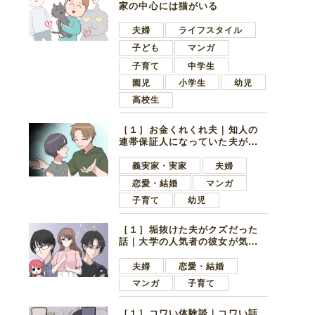
家の中心には猫がいる
夫婦
ライフスタイル
子ども
マンガ
子育て
中学生
園児
小学生
幼児
高校生
［１］お金くれくれ夫｜知人の
連帯保証人になっていた夫が家
の貯金を全額おろしてほしいと
言ってきた
義実家・実家
夫婦
恋愛・結婚
マンガ
子育て
幼児
［１］垢抜けた夫がクズだった
話｜大学の人気者の彼女が気に
なったのは地味で目立たない男
子学生
夫婦
恋愛・結婚
マンガ
子育て
［１］コワい体験談｜コワい話