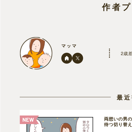
作者
マッマ
2歳
最近
両想いの男
待つ切り替