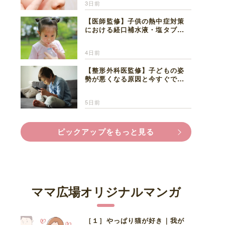
3日前
【医師監修】子供の熱中症対策
における経口補水液・塩タブレ
ットの適切な活用法と水分補給
の注意点
4日前
【整形外科医監修】子どもの姿
勢が悪くなる原因と今すぐでき
る改善習慣４選
5日前
ピックアップをもっと見る
ママ広場オリジナルマンガ
［１］やっぱり猫が好き｜我が