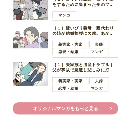
をするために集まった夜のファ
ミレス。口火を切ったのは電車
好きの男の子ママ
マンガ
［１］嫁いびり義母｜親代わり
の姉が結婚挨拶に欠席。あから
さまに不機嫌になった義母
義実家・実家
夫婦
恋愛・結婚
マンガ
［１］夫家族と遺産トラブル｜
父が事故で急逝し悲しみに打ち
ひしがれる妻を力強い言葉で励
ます夫
義実家・実家
夫婦
恋愛・結婚
マンガ
オリジナルマンガをもっと見る