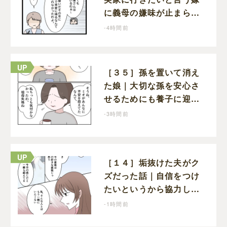
に義母の嫌味が止まらな
い。気遣ってくれるのは
-4時間前
義父だけ
［３５］孫を置いて消え
た娘｜大切な孫を安心さ
せるためにも養子に迎え
ることを決心する
-3時間前
［１４］垢抜けた夫がク
ズだった話｜自信をつけ
たいというから協力した
のに、浮気という形で裏
-1時間前
切られる