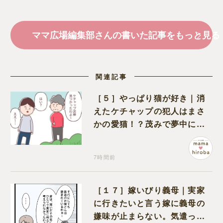
ママ広場編集部さんの書いた記事をもっと見る
関連記事
［５］やっぱり猫が好き｜消
えたケチャップの犯人はまさ
かの愛猫！？茂みで夢中にな
ってなめる現場を発見
7時間前
［１７］嫁いびり義母｜実家
に行きたいと言う嫁に義母の
嫌味が止まらない。気遣って