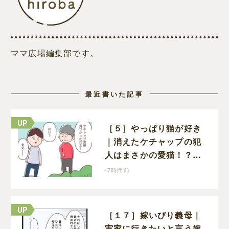
ママ広場編集部です。
最近書いた記事
［５］やっぱり猫が好き
｜消えたケチャップの犯
人はまさかの愛猫！？茂
みで夢中になってなめる
-7時間前
現場を発見
［１７］嫁いびり義母｜
実家に行きたいと言う嫁