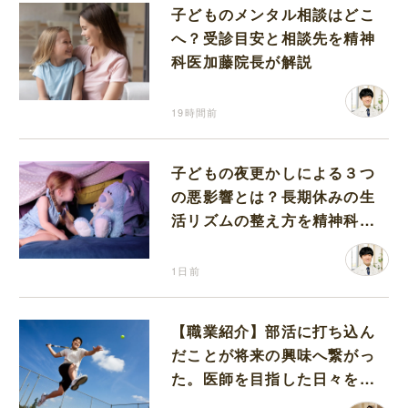
子どものメンタル相談はどこ
へ？受診目安と相談先を精神
科医加藤院長が解説
19時間前
子どもの夜更かしによる３つ
の悪影響とは？長期休みの生
活リズムの整え方を精神科医
が解説
1日前
【職業紹介】部活に打ち込ん
だことが将来の興味へ繋がっ
た。医師を目指した日々を振
り返って思うこと