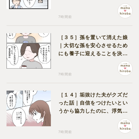
くれるのは義父だけ
7時間前
［３５］孫を置いて消えた娘
｜大切な孫を安心させるため
にも養子に迎えることを決心
する
7時間前
［１４］垢抜けた夫がクズだ
った話｜自信をつけたいとい
うから協力したのに、浮気と
いう形で裏切られる
7時間前