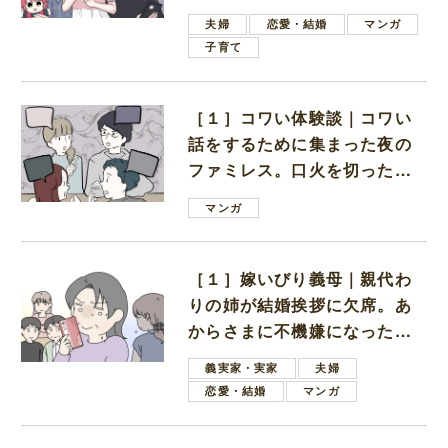
ない男子学生
夫婦
恋愛・結婚
マンガ
子育て
［１］コワい体験談｜コワい
話をするために集まった夜の
ファミレス。口火を切ったの
は電車好きの男の子ママ
マンガ
［１］嫁いびり義母｜親代わ
りの姉が結婚挨拶に欠席。あ
からさまに不機嫌になった義
母
義実家・実家
夫婦
恋愛・結婚
マンガ