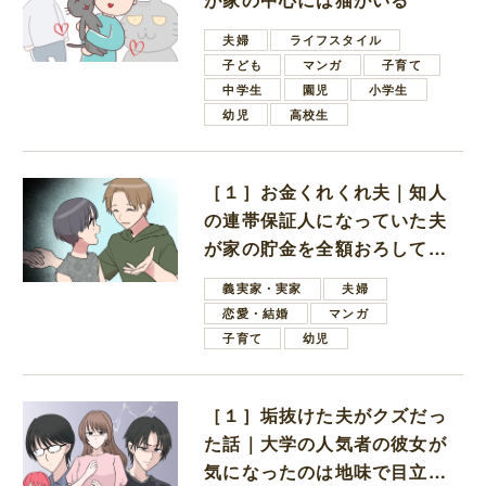
夫婦
ライフスタイル
子ども
マンガ
子育て
中学生
園児
小学生
幼児
高校生
［１］お金くれくれ夫｜知人
の連帯保証人になっていた夫
が家の貯金を全額おろしてほ
しいと言ってきた
義実家・実家
夫婦
恋愛・結婚
マンガ
子育て
幼児
［１］垢抜けた夫がクズだっ
た話｜大学の人気者の彼女が
気になったのは地味で目立た