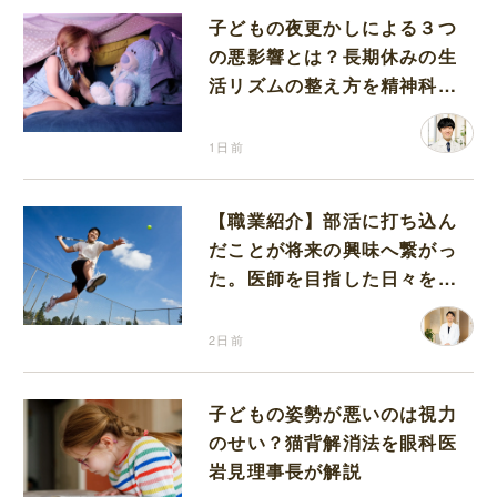
子どもの夜更かしによる３つ
の悪影響とは？長期休みの生
活リズムの整え方を精神科医
が解説
1日前
【職業紹介】部活に打ち込ん
だことが将来の興味へ繋がっ
た。医師を目指した日々を振
り返って思うこと
2日前
子どもの姿勢が悪いのは視力
のせい？猫背解消法を眼科医
岩見理事長が解説