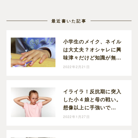
最近書いた記事
小学生のメイク、ネイル
は大丈夫？オシャレに興
味津々だけど知識が無い
小５娘が心配。
2022年2月21日
イライラ！反抗期に突入
した小４娘と母の戦い。
想像以上に手強いで
す・・・。冷静になるの
2022年1月27日
って難しい！