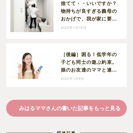
捨てて・・いいですか？
物持ちが良すぎる義母の
おかげで、我が家に要ら
ないモノが増えてい
2022年1月19日
く・・・
［後編］困る！低学年の
子ども同士の遊ぶ約束。
娘のお友達のママと連絡
先の交換ができました！
2022年1月9日
勇気を出して手紙を出し
てよかった～。
みはるママさんの書いた記事をもっと見る
関連記事