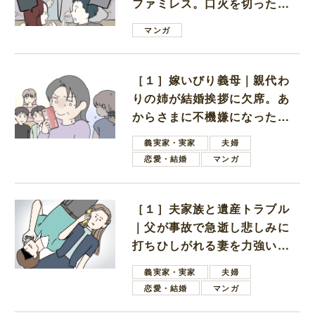
ファミレス。口火を切ったの
は電車好きの男の子ママ
マンガ
［１］嫁いびり義母｜親代わ
りの姉が結婚挨拶に欠席。あ
からさまに不機嫌になった義
母
義実家・実家
夫婦
恋愛・結婚
マンガ
［１］夫家族と遺産トラブル
｜父が事故で急逝し悲しみに
打ちひしがれる妻を力強い言
葉で励ます夫
義実家・実家
夫婦
恋愛・結婚
マンガ