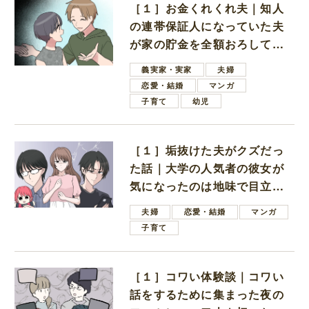
［１］お金くれくれ夫｜知人
の連帯保証人になっていた夫
が家の貯金を全額おろしてほ
しいと言ってきた
義実家・実家
夫婦
恋愛・結婚
マンガ
子育て
幼児
［１］垢抜けた夫がクズだっ
た話｜大学の人気者の彼女が
気になったのは地味で目立た
ない男子学生
夫婦
恋愛・結婚
マンガ
子育て
［１］コワい体験談｜コワい
話をするために集まった夜の