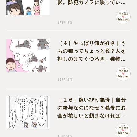
影。防犯カメラに映っていた
のは娘の友達だった
13時間前
［４］やっぱり猫が好き｜う
ちの猫ってちょっと変？人を
押しのけてくつろぎ、獲物に
も物怖じしない鋼のハート
13時間前
［１６］嫁いびり義母｜自分
の給与なのになぜ？義母にお
金が欲しいと頼まなければな
らない状況に疑問を抱く
13時間前