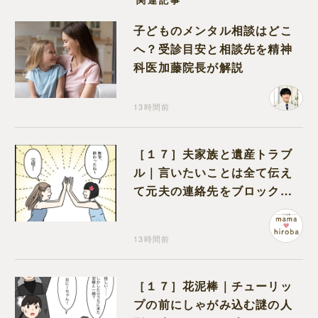
子どものメンタル相談はどこ
へ？受診目安と相談先を精神
科医加藤院長が解説
13時間前
［１７］夫家族と遺産トラブ
ル｜言いたいことは全て伝え
て元夫の連絡先をブロック。
離婚できた喜びを噛みしめる
13時間前
［１７］花泥棒｜チューリッ
プの前にしゃがみ込む謎の人