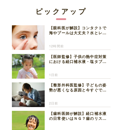
ピックアップ
【眼科医が解説】コンタクトで
海やプールは大丈夫？水とレン
ズの注意点
12時間前
【医師監修】子供の熱中症対策
における経口補水液・塩タブレ
ットの適切な活用法と水分補給
の注意点
1日前
【整形外科医監修】子どもの姿
勢が悪くなる原因と今すぐでき
る改善習慣４選
2日前
【歯科医師が解説】経口補水液
の日常使いはＮＧ？歯のリスク
と熱中症対策