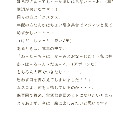
ほろびさぁ～ても～～かまいはちない～～♪」（滅
歌詞がおとなすぎ！！
周りの方は「クスクス」
年配の方なんかはちょい引き具合でマジマジと見て
恥ずかしい～＾＾；
（けど、ちょっと可愛い♪笑）
あるときは、電車の中で。
「わ～た～ち～は、か～みとおな～じだ！（私は神
あ～ぽ～ろ～ん～だぁ～♪」（アポロンだ）
もちろん大声でいきなり・・・・。
思わず口を押さえてしまいました＾＾；
ムスコよ、何を目指しているのか・・・。
保育園で将来、宝塚歌劇団のヒトになりたいと言っ
とりあえず、今は一緒に楽しみたいと思います♪