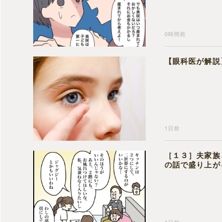
0時間前
【眼科医が解説
1日前
［１３］夫家族
の話で盛り上が