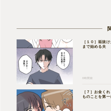
［１０］垢抜け
まで始める夫
0時間前
［７］お金くれ
ものことを第一