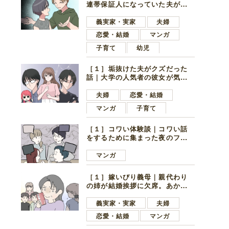
連帯保証人になっていた夫が家
の貯金を全額おろしてほしいと
言ってきた
義実家・実家
夫婦
恋愛・結婚
マンガ
子育て
幼児
［１］垢抜けた夫がクズだった
話｜大学の人気者の彼女が気に
なったのは地味で目立たない男
子学生
夫婦
恋愛・結婚
マンガ
子育て
［１］コワい体験談｜コワい話
をするために集まった夜のファ
ミレス。口火を切ったのは電車
好きの男の子ママ
マンガ
［１］嫁いびり義母｜親代わり
の姉が結婚挨拶に欠席。あから
さまに不機嫌になった義母
義実家・実家
夫婦
恋愛・結婚
マンガ