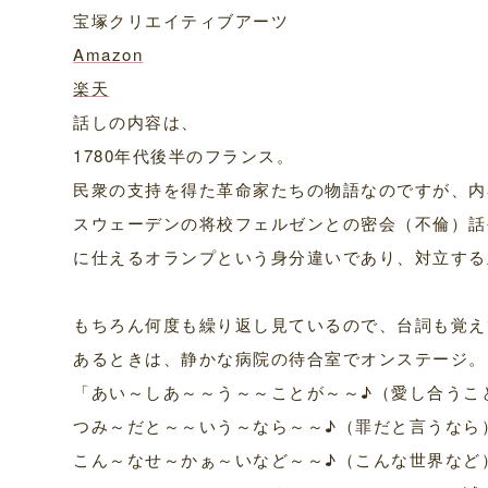
宝塚クリエイティブアーツ
Amazon
楽天
話しの内容は、
1780年代後半のフランス。
民衆の支持を得た革命家たちの物語なのですが、内
スウェーデンの将校フェルゼンとの密会（不倫）話
に仕えるオランプという身分違いであり、対立する
もちろん何度も繰り返し見ているので、台詞も覚え
あるときは、静かな病院の待合室でオンステージ。
「あい～しあ～～う～～ことが～～♪（愛し合うこ
つみ～だと～～いう～なら～～♪（罪だと言うなら
こん～なせ～かぁ～いなど～～♪（こんな世界など