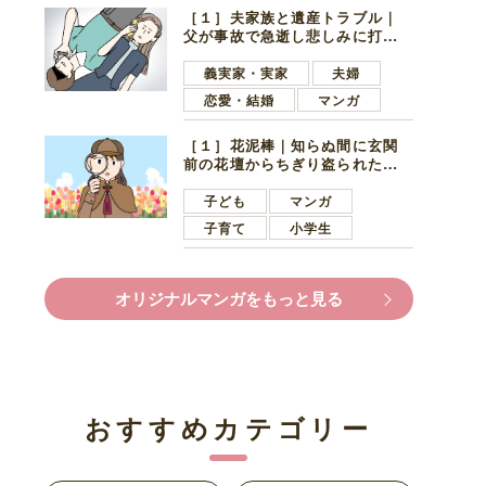
［１］夫家族と遺産トラブル｜
父が事故で急逝し悲しみに打ち
ひしがれる妻を力強い言葉で励
ます夫
義実家・実家
夫婦
恋愛・結婚
マンガ
［１］花泥棒｜知らぬ間に玄関
前の花壇からちぎり盗られたチ
ューリップ。朝の楽しみを奪わ
れたショックは大きい
子ども
マンガ
子育て
小学生
オリジナルマンガをもっと見る
おすすめカテゴリー