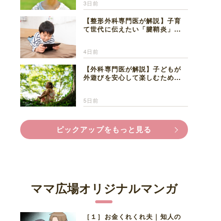
3日前
【整形外科専門医が解説】子育
て世代に伝えたい「腱鞘炎」の
正しい知識と対処法
4日前
【外科専門医が解説】子どもが
外遊びを安心して楽しむため
に、家族で知っておきたいマダ
ニ対策
5日前
ピックアップをもっと見る
ママ広場オリジナルマンガ
［１］お金くれくれ夫｜知人の