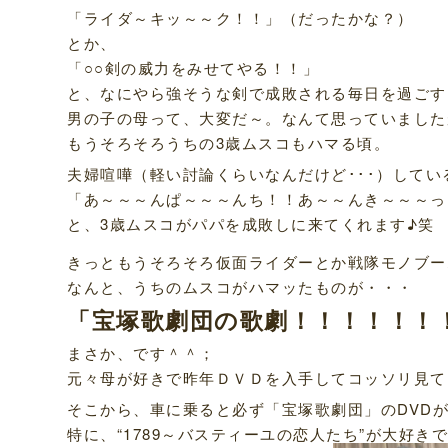
「ライダ～キッ～～ク！！」（だったかな？）
とか、
「○○剣の威力をみせてやる！！」
と、なにやら強そうな剣で成敗される毎日を過ごす
男の子の母って、大変だ～。なんて思っていました
もうそろそろうちの3歳ムスコもハマる頃。
夫婦喧嘩（軽い討論くらいなんだけど･･･）して
「あ～～～んぱ～～～んち！！あ～～んき～～～っ
と、3歳ムスコがパパを成敗しに来てくれます♪笑
きっともうそろそろ仮面ライダーとか戦隊モノブー
なんと、うちのムスコがハマッたものが・・・
「宝塚歌劇団の歌劇！！！！！！
まさか、です＾＾；
元々母が好きで昨年ＤＶＤを入手してコッソリ見て
そこから、車に乗ると必ず「宝塚歌劇団」のDVD
特に、“1789～バスティーユの恋人たち”が大好き