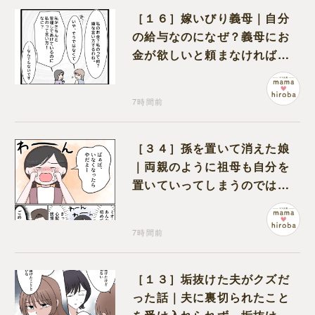
［１６］嫁いびり義母｜自分
の給与なのになぜ？義母にお
金が欲しいと頼まなければな
らない状況に疑問を抱く
7時間前
［３４］孫を置いて消えた娘
｜両親のように祖母も自分を
置いていってしまうのでは？
と怯えて泣く孫に心が痛む
7時間前
［１３］垢抜けた夫がクズだ
った話｜夫に裏切られたこと