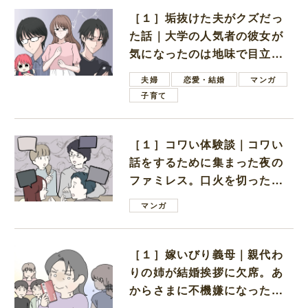
［１］垢抜けた夫がクズだっ
た話｜大学の人気者の彼女が
気になったのは地味で目立た
ない男子学生
夫婦
恋愛・結婚
マンガ
子育て
［１］コワい体験談｜コワい
話をするために集まった夜の
ファミレス。口火を切ったの
は電車好きの男の子ママ
マンガ
［１］嫁いびり義母｜親代わ
りの姉が結婚挨拶に欠席。あ
からさまに不機嫌になった義
母