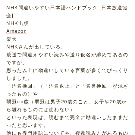
NHK間違いやすい日本語ハンドブック [日本放送協
会]
NHK出版
Amazon
楽天
NHKさんが出している、
放送で間違えやすい読みや送り仮名が纏めてあるの
ですが、
思った以上に勘違いしている言葉が多くてびっくり
しました。
「汚名挽回」（「汚名返上」と「名誉挽回」が混ざ
ったもの）や
弱冠○○歳（弱冠は男子20歳のこと。女子や20歳か
ら離れるものには使わない）
といった表現は、読むまで完全に勘違いしたままだ
ったと思います。
他にも専門用語についてや、複数読み方があるもの