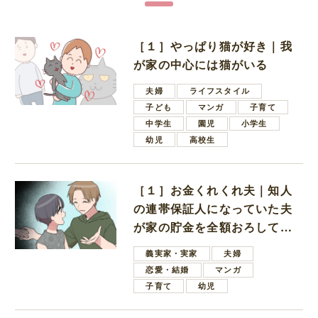
［１］やっぱり猫が好き｜我
が家の中心には猫がいる
夫婦
ライフスタイル
子ども
マンガ
子育て
中学生
園児
小学生
幼児
高校生
［１］お金くれくれ夫｜知人
の連帯保証人になっていた夫
が家の貯金を全額おろしてほ
しいと言ってきた
義実家・実家
夫婦
恋愛・結婚
マンガ
子育て
幼児