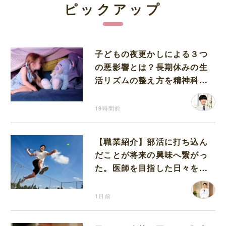
ピックアップ
子どもの夜更かしによる３つ
の悪影響とは？長期休みの生
活リズムの整え方を精神科医
が解説
19時間前
【職業紹介】部活に打ち込ん
だことが将来の興味へ繋がっ
た。医師を目指した日々を振
り返って思うこと
1日前