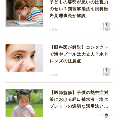
子どもの姿勢が悪いのは視力
のせい？猫背解消法を眼科医
岩見理事長が解説
2日前
【眼科医が解説】コンタクト
で海やプールは大丈夫？水と
レンズの注意点
3日前
【医師監修】子供の熱中症対
策における経口補水液・塩タ
ブレットの適切な活用法と水
分補給の注意点