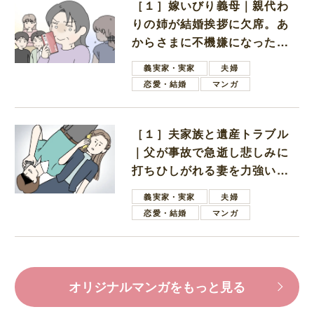
［１］嫁いびり義母｜親代わ
りの姉が結婚挨拶に欠席。あ
からさまに不機嫌になった義
母
義実家・実家
夫婦
恋愛・結婚
マンガ
［１］夫家族と遺産トラブル
｜父が事故で急逝し悲しみに
打ちひしがれる妻を力強い言
葉で励ます夫
義実家・実家
夫婦
恋愛・結婚
マンガ
オリジナルマンガをもっと見る