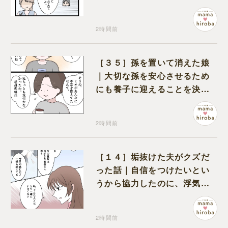
くれるのは義父だけ
2時間前
［３５］孫を置いて消えた娘
｜大切な孫を安心させるため
にも養子に迎えることを決心
する
2時間前
［１４］垢抜けた夫がクズだ
った話｜自信をつけたいとい
うから協力したのに、浮気と
いう形で裏切られる
2時間前