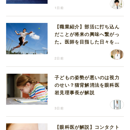
1日前
【職業紹介】部活に打ち込ん
だことが将来の興味へ繋がっ
た。医師を目指した日々を振
り返って思うこと
2日前
子どもの姿勢が悪いのは視力
のせい？猫背解消法を眼科医
岩見理事長が解説
3日前
【眼科医が解説】コンタクト