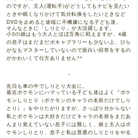
のですが、主人(運転手)がどうしてもナビを見たい
ときや眠くなりかけて気分転換をしたいときなど
DVDを止めると途端に不機嫌になる子ども達。
そんなときに「しりとり」が大活躍します。
小3の娘はもう大人とほぼ互角に戦えますが、4歳
の息子はまだまだボキャブラリーも少ない上、ひら
がなもマスターしていないので面白い回答をするの
がかわいくて仕方ありません^^
先日も車の中でしりとり大会に。
最近ポケモンにハマっている子ども達はよく『ポケ
モンしりとり（ポケモンのキャラの名前だけでしり
とり）』をやりたがりますが、さっぱり分からない
私とポケモンは大好きだけどキャラの名前をまだあ
んまり覚えていない息子には難しく、娘と主人はポ
ケモンしりとり、息子と私は普通のしりとりをやる