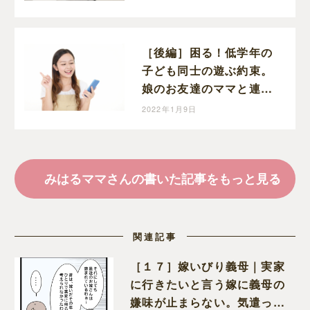
く・・・
［後編］困る！低学年の
子ども同士の遊ぶ約束。
娘のお友達のママと連絡
先の交換ができました！
2022年1月9日
勇気を出して手紙を出し
てよかった～。
みはるママさんの書いた記事をもっと見る
関連記事
［１７］嫁いびり義母｜実家
に行きたいと言う嫁に義母の
嫌味が止まらない。気遣って