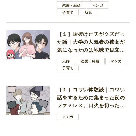
恋愛・結婚
マンガ
子育て
幼児
［１］垢抜けた夫がクズだっ
た話｜大学の人気者の彼女が
気になったのは地味で目立た
ない男子学生
夫婦
恋愛・結婚
マンガ
子育て
［１］コワい体験談｜コワい
話をするために集まった夜の
ファミレス。口火を切ったの
は電車好きの男の子ママ
マンガ