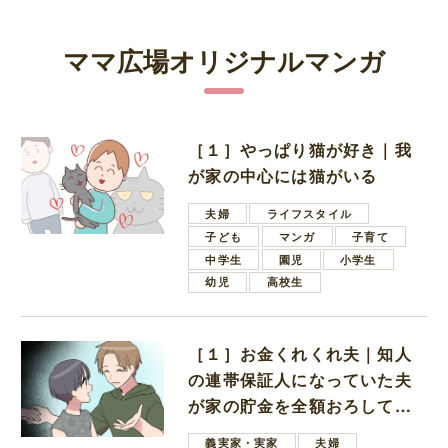
ママ広場オリジナルマンガ
［１］やっぱり猫が好き｜我
が家の中心には猫がいる
夫婦
ライフスタイル
子ども
マンガ
子育て
中学生
園児
小学生
幼児
高校生
［１］お金くれくれ夫｜知人
の連帯保証人になっていた夫
が家の貯金を全額おろしてほ
しいと言ってきた
義実家・実家
夫婦