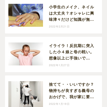
小学生のメイク、ネイル
は大丈夫？オシャレに興
味津々だけど知識が無い
小５娘が心配。
2022年2月21日
イライラ！反抗期に突入
した小４娘と母の戦い。
想像以上に手強いで
す・・・。冷静になるの
2022年1月27日
って難しい！
捨てて・・いいですか？
物持ちが良すぎる義母の
おかげで、我が家に要ら
ないモノが増えてい
2022年1月19日