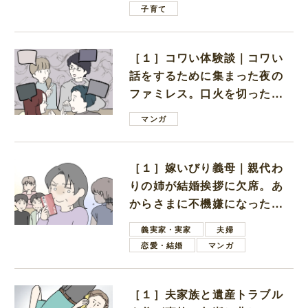
子育て
［１］コワい体験談｜コワい
話をするために集まった夜の
ファミレス。口火を切ったの
は電車好きの男の子ママ
マンガ
［１］嫁いびり義母｜親代わ
りの姉が結婚挨拶に欠席。あ
からさまに不機嫌になった義
母
義実家・実家
夫婦
恋愛・結婚
マンガ
［１］夫家族と遺産トラブル