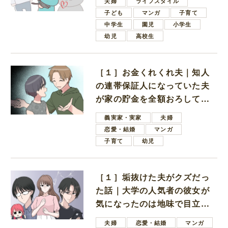
夫婦
ライフスタイル
子ども
マンガ
子育て
中学生
園児
小学生
幼児
高校生
［１］お金くれくれ夫｜知人
の連帯保証人になっていた夫
が家の貯金を全額おろしてほ
しいと言ってきた
義実家・実家
夫婦
恋愛・結婚
マンガ
子育て
幼児
［１］垢抜けた夫がクズだっ
た話｜大学の人気者の彼女が
気になったのは地味で目立た
ない男子学生
夫婦
恋愛・結婚
マンガ