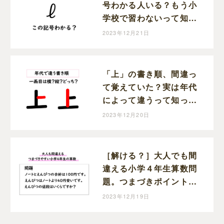
号わかる人いる？もう小
学校で習わないって知っ
ていましたか？？
2023年12月21日
「上」の書き順、間違っ
て覚えていた？実は年代
によって違うって知って
いましたか？
2023年12月20日
［解ける？］大人でも間
違える小学４年生算数問
題。つまづきポイントと
考え方を覚えて克服しよ
2023年12月19日
う～！