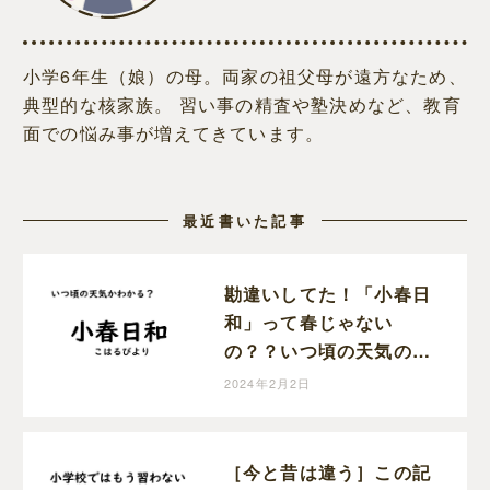
小学6年生（娘）の母。両家の祖父母が遠方なため、
典型的な核家族。 習い事の精査や塾決めなど、教育
面での悩み事が増えてきています。
最近書いた記事
勘違いしてた！「小春日
和」って春じゃない
の？？いつ頃の天気のこ
とを指すか知ってる？？
2024年2月2日
［今と昔は違う］この記