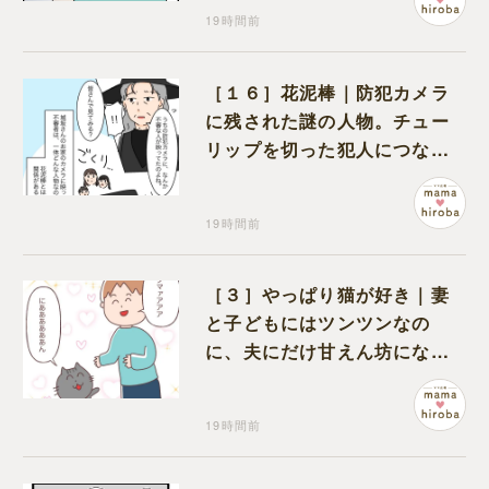
19時間前
［１６］花泥棒｜防犯カメラ
に残された謎の人物。チュー
リップを切った犯人につなが
る証拠になるのか期待する
19時間前
［３］やっぱり猫が好き｜妻
と子どもにはツンツンなの
に、夫にだけ甘えん坊になる
猫のギャップに癒される
19時間前