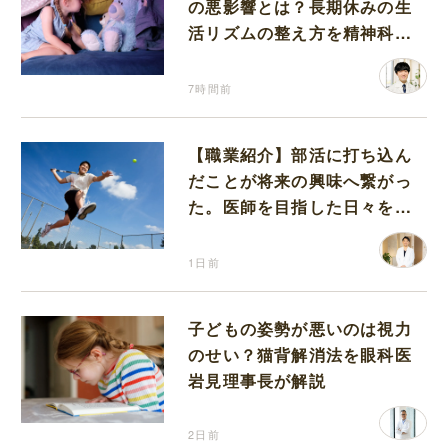
の悪影響とは？長期休みの生
活リズムの整え方を精神科医
が解説
7時間前
【職業紹介】部活に打ち込ん
だことが将来の興味へ繋がっ
た。医師を目指した日々を振
り返って思うこと
1日前
子どもの姿勢が悪いのは視力
のせい？猫背解消法を眼科医
岩見理事長が解説
2日前