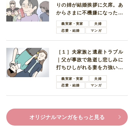
りの姉が結婚挨拶に欠席。あ
からさまに不機嫌になった義
母
義実家・実家
夫婦
恋愛・結婚
マンガ
［１］夫家族と遺産トラブル
｜父が事故で急逝し悲しみに
打ちひしがれる妻を力強い言
葉で励ます夫
義実家・実家
夫婦
恋愛・結婚
マンガ
オリジナルマンガをもっと見る