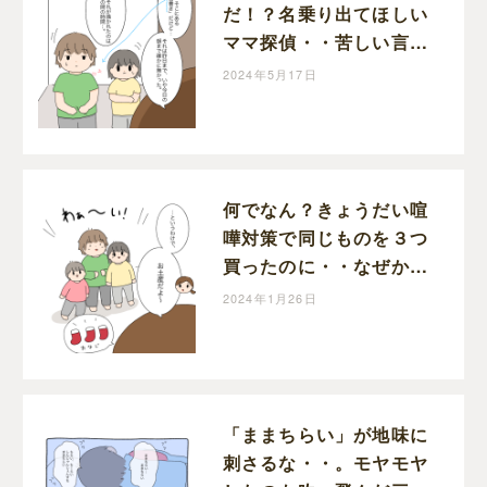
だ！？名乗り出てほしい
ママ探偵・・苦しい言い
訳の姉妹に弟がズバリ｜
2024年5月17日
めめの育児絵日記
何でなん？きょうだい喧
嘩対策で同じものを３つ
買ったのに・・なぜか喧
嘩になる不思議。｜めめ
2024年1月26日
の育児絵日記
「ままちらい」が地味に
刺さるな・・。モヤモヤ