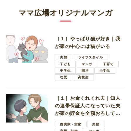
ママ広場オリジナルマンガ
［１］やっぱり猫が好き｜我
が家の中心には猫がいる
夫婦
ライフスタイル
子ども
マンガ
子育て
中学生
園児
小学生
幼児
高校生
［１］お金くれくれ夫｜知人
の連帯保証人になっていた夫
が家の貯金を全額おろしてほ
しいと言ってきた
義実家・実家
夫婦
恋愛・結婚
マンガ