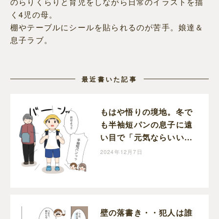
のらりくらりと育児をしながら日常のイラストを描
く4児の母。
棚やテーブルにシールを貼られるのが苦手。娘達＆
息子ラブ。
最近書いた記事
もはや悟りの境地。冬で
も半袖短パンの息子に遠
い目で「元気ならいい」
と呟く母｜めめの育児絵
2024年12月7日
日記
壁の落書き・・犯人は誰