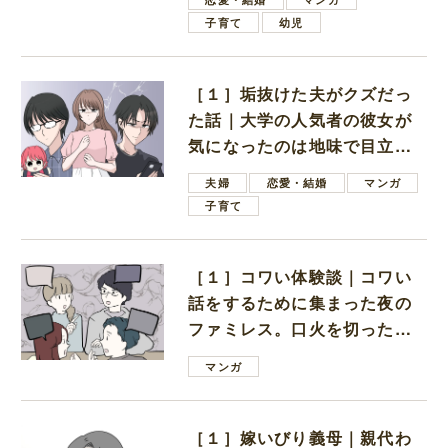
子育て
幼児
［１］垢抜けた夫がクズだっ
た話｜大学の人気者の彼女が
気になったのは地味で目立た
ない男子学生
夫婦
恋愛・結婚
マンガ
子育て
［１］コワい体験談｜コワい
話をするために集まった夜の
ファミレス。口火を切ったの
は電車好きの男の子ママ
マンガ
［１］嫁いびり義母｜親代わ