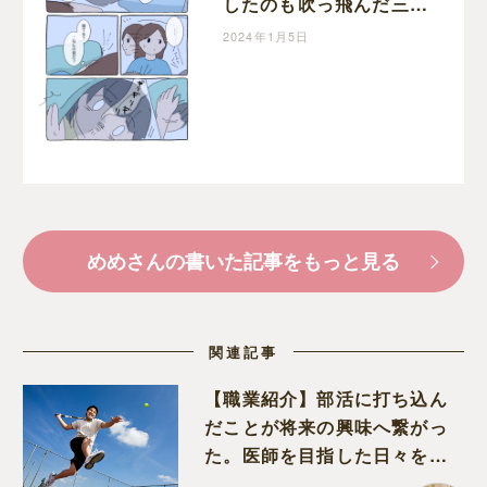
したのも吹っ飛んだ三者
三様の寝かしつけ事情｜
2024年1月5日
めめの育児絵日記
めめさんの書いた記事をもっと見る
関連記事
【職業紹介】部活に打ち込ん
だことが将来の興味へ繋がっ
た。医師を目指した日々を振
り返って思うこと