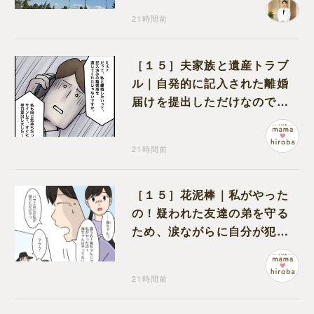
21時間前
［１５］夫家族と遺産トラブ
ル｜自発的に記入された離婚
届けを提出しただけなので、
何も問題なし
21時間前
［１５］花泥棒｜私がやった
の！疑われた友達の弟を守る
ため、涙ながらに自分が犯人
だと名乗り出た娘
21時間前