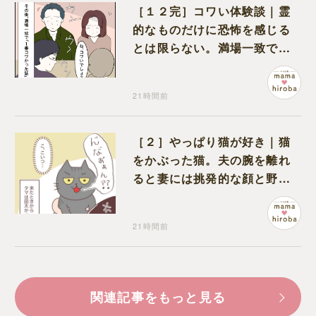
［１２完］コワい体験談｜霊
的なものだけに恐怖を感じる
とは限らない。満場一致でコ
ワいと認定された意外な体験
21時間前
［２］やっぱり猫が好き｜猫
をかぶった猫。夫の腕を離れ
ると妻には挑発的な顔と野太
い鳴き声
21時間前
関連記事をもっと見る