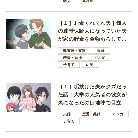
幼児
高校生
［１］お金くれくれ夫｜知人
の連帯保証人になっていた夫
が家の貯金を全額おろしてほ
しいと言ってきた
義実家・実家
夫婦
恋愛・結婚
マンガ
子育て
幼児
［１］垢抜けた夫がクズだっ
た話｜大学の人気者の彼女が
気になったのは地味で目立た
ない男子学生
夫婦
恋愛・結婚
マンガ
子育て