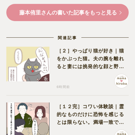
藤本侑里さんの書いた記事をもっと見る
関連記事
［２］やっぱり猫が好き｜猫
をかぶった猫。夫の腕を離れ
ると妻には挑発的な顔と野太
い鳴き声
6時間前
［１２完］コワい体験談｜霊
的なものだけに恐怖を感じる
とは限らない。満場一致でコ
ワいと認定された意外な体験