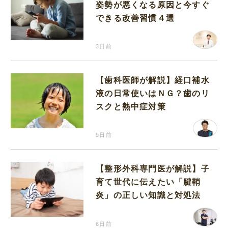
姿勢が悪くなる原因と今すぐ
できる改善習慣４選
3日前
【歯科医師が解説】経口補水
液の日常使いはＮＧ？歯のリ
スクと熱中症対策
5日前
【整形外科専門医が解説】子
育て世代に伝えたい「腱鞘
炎」の正しい知識と対処法
6日前