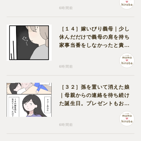
6時間前
［１４］嫁いびり義母｜少し
休んだだけで義母の肩を持ち
家事当番をしなかったと責め
る夫
6時間前
［３２］孫を置いて消えた娘
｜母親からの連絡を待ち続け
た誕生日。プレゼントもお祝
いの言葉も届かなかった
6時間前