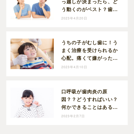
っ越しが決まったら、ど
う動くのがベスト？歯科
医師、藤本先生に伺いま
2023年4月20日
した！
うちの子がむし歯に！う
まく治療を受けられるか
心配。痛くて嫌がった
ら・・そんな悩みについ
2023年4月10日
て歯科医師の藤本先生に
伺いました！
口呼吸が歯肉炎の原
因？？どうすればいい？
何かできることはある？
歯科医師藤本先生に伺い
2023年2月7日
ました！