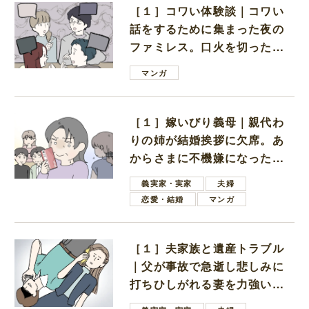
［１］コワい体験談｜コワい
話をするために集まった夜の
ファミレス。口火を切ったの
は電車好きの男の子ママ
マンガ
［１］嫁いびり義母｜親代わ
りの姉が結婚挨拶に欠席。あ
からさまに不機嫌になった義
母
義実家・実家
夫婦
恋愛・結婚
マンガ
［１］夫家族と遺産トラブル
｜父が事故で急逝し悲しみに
打ちひしがれる妻を力強い言
葉で励ます夫