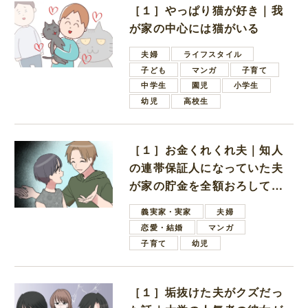
［１］やっぱり猫が好き｜我
が家の中心には猫がいる
夫婦
ライフスタイル
子ども
マンガ
子育て
中学生
園児
小学生
幼児
高校生
［１］お金くれくれ夫｜知人
の連帯保証人になっていた夫
が家の貯金を全額おろしてほ
しいと言ってきた
義実家・実家
夫婦
恋愛・結婚
マンガ
子育て
幼児
［１］垢抜けた夫がクズだっ