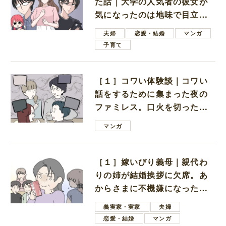
た話｜大学の人気者の彼女が
気になったのは地味で目立た
ない男子学生
夫婦
恋愛・結婚
マンガ
子育て
［１］コワい体験談｜コワい
話をするために集まった夜の
ファミレス。口火を切ったの
は電車好きの男の子ママ
マンガ
［１］嫁いびり義母｜親代わ
りの姉が結婚挨拶に欠席。あ
からさまに不機嫌になった義
母
義実家・実家
夫婦
恋愛・結婚
マンガ