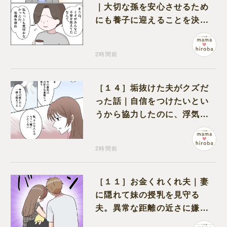
｜大切な孫を安心させるため
にも養子に迎えることを決心
する
2時間前
［１４］垢抜けた夫がクズだ
った話｜自信をつけたいとい
うから協力したのに、浮気と
いう形で裏切られる
2時間前
［１１］お金くれくれ夫｜妻
に隠れて妹の授乳を見守る
夫。異常な距離の近さに嫌悪
感が湧き上がる