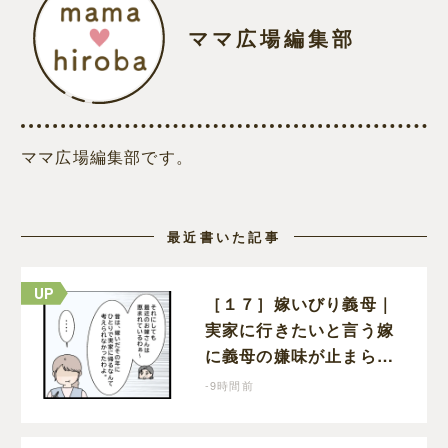
ママ広場編集部
ママ広場編集部です。
最近書いた記事
［１７］嫁いびり義母｜
実家に行きたいと言う嫁
に義母の嫌味が止まらな
い。気遣ってくれるのは
-9時間前
義父だけ