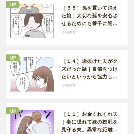
［３５］孫を置いて消え
た娘｜大切な孫を安心さ
せるためにも養子に迎え
ることを決心する
-8時間前
［１４］垢抜けた夫がク
ズだった話｜自信をつけ
たいというから協力した
のに、浮気という形で裏
-6時間前
切られる
［１１］お金くれくれ夫
｜妻に隠れて妹の授乳を
見守る夫。異常な距離の