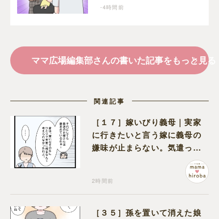
近さに嫌悪感が湧き上が
-4時間前
る
ママ広場編集部さんの書いた記事をもっと見る
関連記事
［１７］嫁いびり義母｜実家
に行きたいと言う嫁に義母の
嫌味が止まらない。気遣って
くれるのは義父だけ
2時間前
［３５］孫を置いて消えた娘