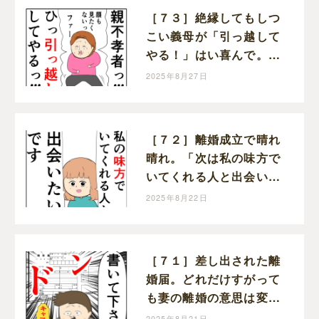
［７３］絶縁してもしつ
こい義母が「引っ越して
やる！」はい喜んで。ク
セ強義母に抗う嫁達｜岡
2025年8月27日
田ももえと申します
［７２］離婚成立で晴れ
晴れ。「次は私の味方で
いてくれる人と出会いた
い」と前を向く。クセ強
2025年8月22日
義母に抗う嫁達｜岡田も
もえと申します
［７１］差し出された離
婚届。どれだけすがって
も妻の離婚の意思は変わ
らない。クセ強義母に抗
2025年8月21日