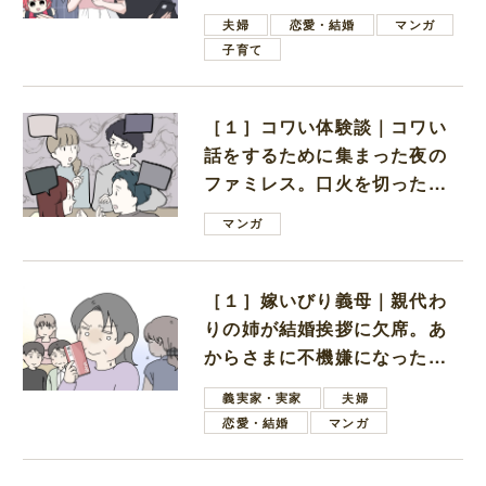
ない男子学生
夫婦
恋愛・結婚
マンガ
子育て
［１］コワい体験談｜コワい
話をするために集まった夜の
ファミレス。口火を切ったの
は電車好きの男の子ママ
マンガ
［１］嫁いびり義母｜親代わ
りの姉が結婚挨拶に欠席。あ
からさまに不機嫌になった義
母
義実家・実家
夫婦
恋愛・結婚
マンガ