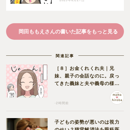
う嫁達｜岡田ももえと申
します
岡田ももえさんの書いた記事をもっと見る
関連記事
［８］お金くれくれ夫｜兄
妹、親子の会話なのに。戻っ
てきた義妹と夫や義母の様子
になんだか違和感
-2時間前
子どもの姿勢が悪いのは視力
のせい？猫背解消法を眼科医