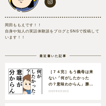
岡田ももえです！！
自身や知人の実話体験談をブログとSNSで投稿して
います！！
最近書いた記事
［７４完］もう義母は来
ない「何がしたかった
の？意味わからん」勝っ
た！クセ強義母に抗う嫁
2025年8月28日
達｜岡田ももえと申しま
す