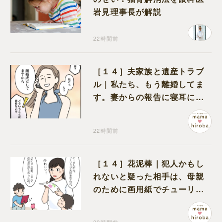
岩見理事長が解説
22時間前
［１４］夫家族と遺産トラブ
ル｜私たち、もう離婚してま
す。妻からの報告に寝耳に水
の夫は大慌て
22時間前
［１４］花泥棒｜犯人かもし
れないと疑った相手は、母親
のために画用紙でチューリッ
プを作っていただけだった