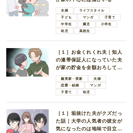
夫婦
ライフスタイル
子ども
マンガ
子育て
中学生
園児
小学生
幼児
高校生
［１］お金くれくれ夫｜知人
の連帯保証人になっていた夫
が家の貯金を全額おろしてほ
しいと言ってきた
義実家・実家
夫婦
恋愛・結婚
マンガ
子育て
幼児
［１］垢抜けた夫がクズだっ
た話｜大学の人気者の彼女が
気になったのは地味で目立た