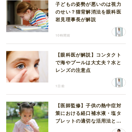
子どもの姿勢が悪いのは視力
のせい？猫背解消法を眼科医
岩見理事長が解説
10時間前
【眼科医が解説】コンタクト
で海やプールは大丈夫？水と
レンズの注意点
1日前
【医師監修】子供の熱中症対
策における経口補水液・塩タ
ブレットの適切な活用法と水
分補給の注意点