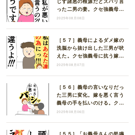
じず諸悪の根源だとズバリ言
った二男の妻。クセ強義母に
抗う嫁達｜岡田ももえと申し
2025年08月08日
ます
［５７］義母によるダメ嫁の
洗脳から抜け出した三男が吠
えた。クセ強義母に抗う嫁達
｜岡田ももえと申します
2025年08月07日
［５６］義母の言いなりだっ
た三男に変化。嫁を悪く言う
義母の手を払いのける。クセ
強義母に抗う嫁達｜岡田もも
2025年08月06日
えと申します
［５５］「お義母さんの怒鳴