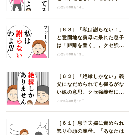
抗う嫁達｜岡田ももえと申し
2025年08月14日
ます
［６３］「私は謝らない！」
と意固地な義母に呆れた息子
は「距離を置く」。クセ強義
母に抗う嫁達｜岡田ももえと
2025年08月13日
申します
［６２］「絶縁しかない」義
父になだめられても揺るがな
い嫁の意思。クセ強義母に抗
う嫁達｜岡田ももえと申しま
2025年08月12日
す
［６１］息子夫婦に責められ
怒り心頭の義母。「あなたは