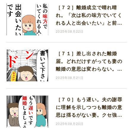
［７２］離婚成立で晴れ晴
れ。「次は私の味方でいてく
れる人と出会いたい」と前を
向く。クセ強義母に抗う嫁達
2025年08月22日
｜岡田ももえと申します
［７１］差し出された離婚
届。どれだけすがっても妻の
離婚の意思は変わらない。ク
セ強義母に抗う嫁達｜岡田も
2025年08月21日
もえと申します
［７０］もう遅い。夫の謝罪
に理解を示しつつも離婚の意
思は揺るがない妻。クセ強義
母に抗う嫁達｜岡田ももえと
2025年08月20日
申します