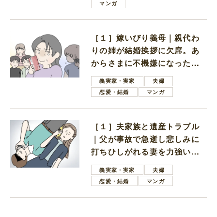
マンガ
［１］嫁いびり義母｜親代わ
りの姉が結婚挨拶に欠席。あ
からさまに不機嫌になった義
母
義実家・実家
夫婦
恋愛・結婚
マンガ
［１］夫家族と遺産トラブル
｜父が事故で急逝し悲しみに
打ちひしがれる妻を力強い言
葉で励ます夫
義実家・実家
夫婦
恋愛・結婚
マンガ