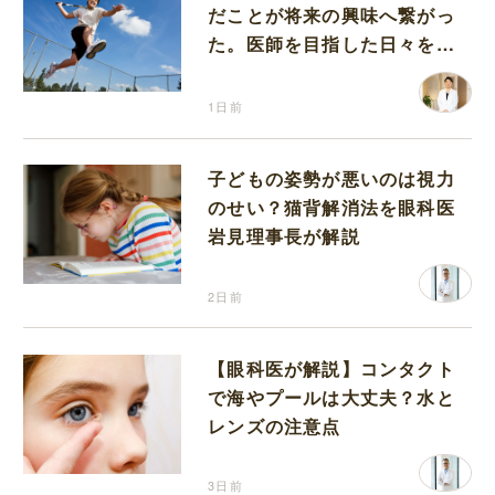
だことが将来の興味へ繋がっ
た。医師を目指した日々を振
り返って思うこと
1日前
子どもの姿勢が悪いのは視力
のせい？猫背解消法を眼科医
岩見理事長が解説
2日前
【眼科医が解説】コンタクト
で海やプールは大丈夫？水と
レンズの注意点
3日前