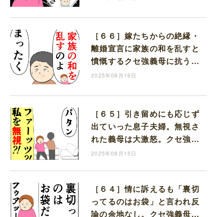
［６６］嫁たちからの絶縁・
離婚宣言に家族の和を乱すと
憤慨するクセ強義母に抗う嫁
達｜岡田ももえと申します
2025年08月16日
［６５］引き留めにも応じず
出ていった息子夫婦。無視さ
れた義母は大激怒。クセ強義
母に抗う嫁達｜岡田ももえと
2025年08月15日
申します
［６４］情に訴えるも「裏切
ってるのはお袋」と言われ反
論の余地なし。クセ強義母に