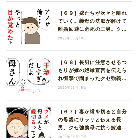
［６９］嫁たちが次々と離れ
ていく。義母の洗脳が解けて
離婚回避に必死の三男。クセ
強義母に抗う嫁達｜岡田もも
2025年08月19日
えと申します
［６８］長男に注意させるつ
もりが嫁の絶縁宣言を伝えら
れ衝撃で固まったクセ強義母
に抗う嫁達｜岡田ももえと申
2025年08月18日
します
［６７］妻が縁を切ると自分
の母親にサラリと伝える長
男。クセ強義母に抗う嫁達｜
岡田ももえと申します
2025年08月17日