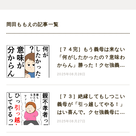
岡田ももえの記事一覧
［７４完］もう義母は来ない
「何がしたかったの？意味わ
からん」勝った！クセ強義母
に抗う嫁達｜岡田ももえと申
2025年08月28日
します
［７３］絶縁してもしつこい
義母が「引っ越してやる！」
はい喜んで。クセ強義母に抗
う嫁達｜岡田ももえと申しま
2025年08月27日
す