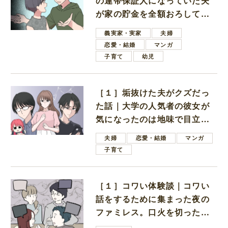
の連帯保証人になっていた夫
が家の貯金を全額おろしてほ
しいと言ってきた
義実家・実家
夫婦
恋愛・結婚
マンガ
子育て
幼児
［１］垢抜けた夫がクズだっ
た話｜大学の人気者の彼女が
気になったのは地味で目立た
ない男子学生
夫婦
恋愛・結婚
マンガ
子育て
［１］コワい体験談｜コワい
話をするために集まった夜の
ファミレス。口火を切ったの
は電車好きの男の子ママ