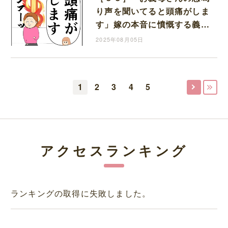
り声を聞いてると頭痛がしま
す」嫁の本音に憤慨する義
母。クセ強義母に抗う嫁達｜
2025年08月05日
岡田ももえと申します
1
2
3
4
5
アクセスランキング
ランキングの取得に失敗しました。