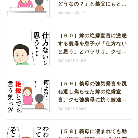
どうなの？」と義父にもとば
っちり。クセ強義母に抗う嫁
2025年08月11日
達｜岡田ももえと申します
［６０］嫁の絶縁宣言に激怒
する義母を息子が「仕方ない
と思う」とバッサリ。クセ強
義母に抗う嫁達｜岡田ももえ
2025年08月10日
と申します
［５９］義母の強気発言を跳
ね返し焦らせた嫁の絶縁宣
言。クセ強義母に抗う嫁達｜
岡田ももえと申します
2025年08月09日
［５８］義母に凄まれても動