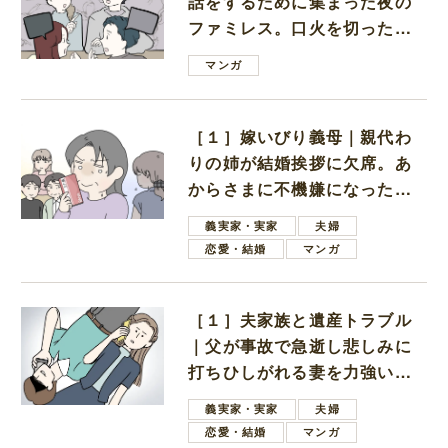
話をするために集まった夜の
ファミレス。口火を切ったの
は電車好きの男の子ママ
マンガ
［１］嫁いびり義母｜親代わ
りの姉が結婚挨拶に欠席。あ
からさまに不機嫌になった義
母
義実家・実家
夫婦
恋愛・結婚
マンガ
［１］夫家族と遺産トラブル
｜父が事故で急逝し悲しみに
打ちひしがれる妻を力強い言
葉で励ます夫
義実家・実家
夫婦
恋愛・結婚
マンガ