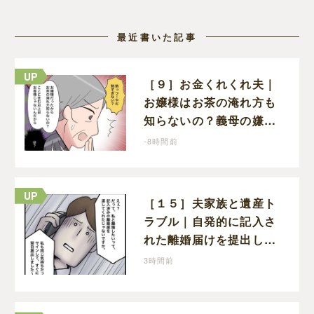
最近書いた記事
［９］お金くれくれ夫｜
お嬢様はお茶の淹れ方も
知らないの？義母の嫌味
に思わず怒りが込み上げ
-8時間前
る
［１５］夫家族と遺産ト
ラブル｜自発的に記入さ
れた離婚届けを提出した
だけなので、何も問題な
3時間前
し