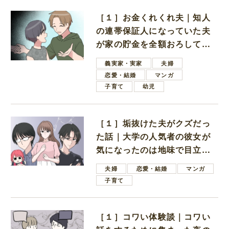
［１］お金くれくれ夫｜知人
の連帯保証人になっていた夫
が家の貯金を全額おろしてほ
しいと言ってきた
義実家・実家
夫婦
恋愛・結婚
マンガ
子育て
幼児
［１］垢抜けた夫がクズだっ
た話｜大学の人気者の彼女が
気になったのは地味で目立た
ない男子学生
夫婦
恋愛・結婚
マンガ
子育て
［１］コワい体験談｜コワい