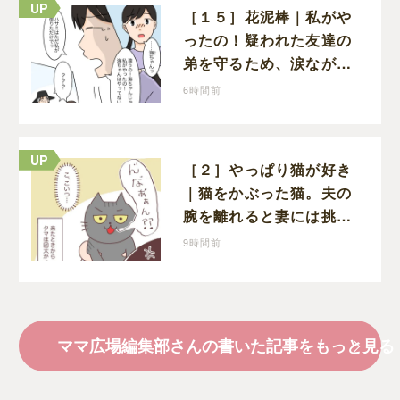
［１５］花泥棒｜私がや
ったの！疑われた友達の
弟を守るため、涙ながら
に自分が犯人だと名乗り
6時間前
出た娘
［２］やっぱり猫が好き
｜猫をかぶった猫。夫の
腕を離れると妻には挑発
的な顔と野太い鳴き声
9時間前
ママ広場編集部さんの書いた記事をもっと見る