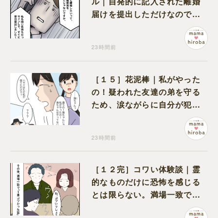
ル｜自発的に記入された離婚
届けを提出しただけなので、
何も問題なし
23時間前
［１５］花泥棒｜私がやった
の！疑われた友達の弟を守る
ため、涙ながらに自分が犯人
だと名乗り出た娘
23時間前
［１２完］コワい体験談｜霊
的なものだけに恐怖を感じる
とは限らない。満場一致でコ
ワいと認定された意外な体験