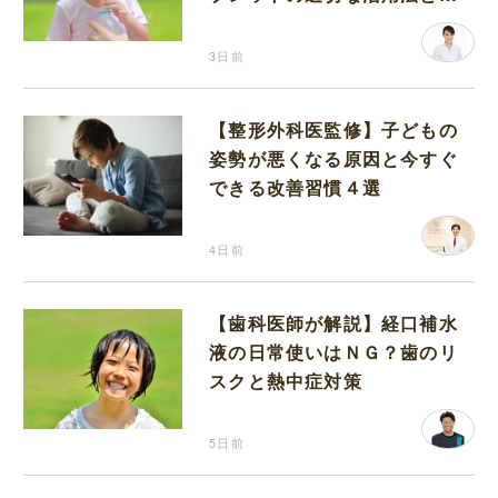
分補給の注意点
3日前
【整形外科医監修】子どもの
姿勢が悪くなる原因と今すぐ
できる改善習慣４選
4日前
【歯科医師が解説】経口補水
液の日常使いはＮＧ？歯のリ
スクと熱中症対策
5日前