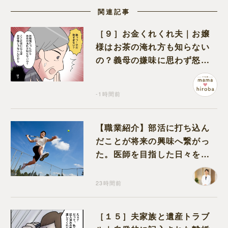
関連記事
［９］お金くれくれ夫｜お嬢
様はお茶の淹れ方も知らない
の？義母の嫌味に思わず怒り
が込み上げる
-1時間前
【職業紹介】部活に打ち込ん
だことが将来の興味へ繋がっ
た。医師を目指した日々を振
り返って思うこと
23時間前
［１５］夫家族と遺産トラブ