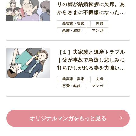
りの姉が結婚挨拶に欠席。あ
からさまに不機嫌になった義
母
義実家・実家
夫婦
恋愛・結婚
マンガ
［１］夫家族と遺産トラブル
｜父が事故で急逝し悲しみに
打ちひしがれる妻を力強い言
葉で励ます夫
義実家・実家
夫婦
恋愛・結婚
マンガ
オリジナルマンガをもっと見る