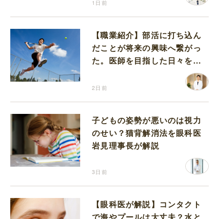
1日前
【職業紹介】部活に打ち込ん
だことが将来の興味へ繋がっ
た。医師を目指した日々を振
り返って思うこと
2日前
子どもの姿勢が悪いのは視力
のせい？猫背解消法を眼科医
岩見理事長が解説
3日前
【眼科医が解説】コンタクト
で海やプールは大丈夫？水と