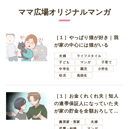
ママ広場オリジナルマンガ
［１］やっぱり猫が好き｜我
が家の中心には猫がいる
夫婦
ライフスタイル
子ども
マンガ
子育て
中学生
園児
小学生
幼児
高校生
［１］お金くれくれ夫｜知人
の連帯保証人になっていた夫
が家の貯金を全額おろしてほ
しいと言ってきた
義実家・実家
夫婦
恋愛・結婚
マンガ