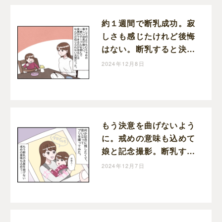
約１週間で断乳成功。寂
しさも感じたけれど後悔
はない。断乳すると決め
た日［３７完］｜しおは
2024年12月8日
娘育児中。
もう決意を曲げないよう
に。戒めの意味も込めて
娘と記念撮影。断乳する
と決めた日［３５］｜し
2024年12月7日
おは娘育児中。