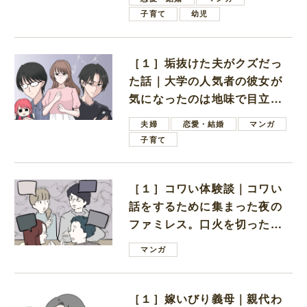
子育て
幼児
［１］垢抜けた夫がクズだっ
た話｜大学の人気者の彼女が
気になったのは地味で目立た
ない男子学生
夫婦
恋愛・結婚
マンガ
子育て
［１］コワい体験談｜コワい
話をするために集まった夜の
ファミレス。口火を切ったの
は電車好きの男の子ママ
マンガ
［１］嫁いびり義母｜親代わ