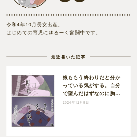
令和4年10月長女出産。
はじめての育児にゆるーく奮闘中です。
最近書いた記事
娘ももう終わりだと分か
っている気がする。自分
で望んだはずなのに胸が
締め付けられる。断乳す
2024年12月8日
ると決めた日［３６］｜
しおは娘育児中。