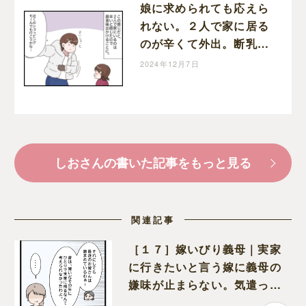
娘に求められても応えら
れない。２人で家に居る
のが辛くて外出。断乳す
ると決めた日［３４］｜
2024年12月7日
しおは娘育児中。
しおさんの書いた記事をもっと見る
関連記事
［１７］嫁いびり義母｜実家
に行きたいと言う嫁に義母の
嫌味が止まらない。気遣って
くれるのは義父だけ