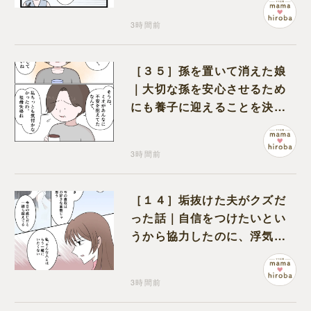
3時間前
［３５］孫を置いて消えた娘
｜大切な孫を安心させるため
にも養子に迎えることを決心
する
3時間前
［１４］垢抜けた夫がクズだ
った話｜自信をつけたいとい
うから協力したのに、浮気と
いう形で裏切られる
3時間前