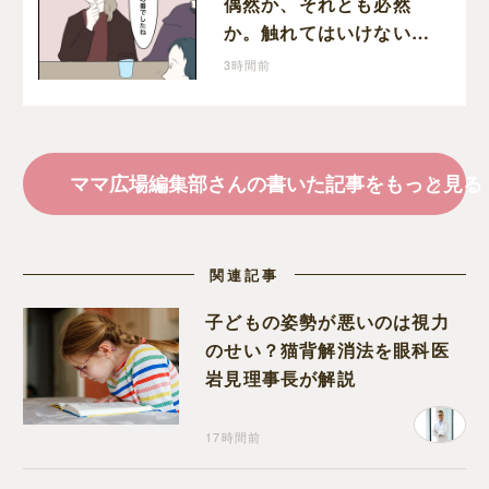
偶然か、それとも必然
か。触れてはいけない５
つ目の水を前にコワい話
3時間前
を続ける一同
ママ広場編集部さんの書いた記事をもっと見る
関連記事
子どもの姿勢が悪いのは視力
のせい？猫背解消法を眼科医
岩見理事長が解説
17時間前