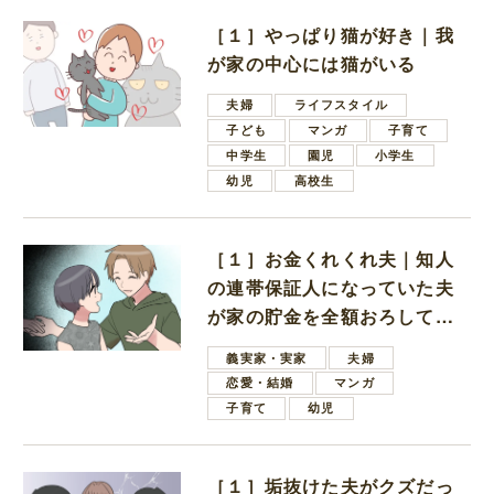
［１］やっぱり猫が好き｜我
が家の中心には猫がいる
夫婦
ライフスタイル
子ども
マンガ
子育て
中学生
園児
小学生
幼児
高校生
［１］お金くれくれ夫｜知人
の連帯保証人になっていた夫
が家の貯金を全額おろしてほ
しいと言ってきた
義実家・実家
夫婦
恋愛・結婚
マンガ
子育て
幼児
［１］垢抜けた夫がクズだっ