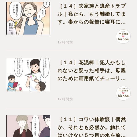
［１４］夫家族と遺産トラブ
ル｜私たち、もう離婚してま
す。妻からの報告に寝耳に水
の夫は大慌て
17時間前
［１４］花泥棒｜犯人かもし
れないと疑った相手は、母親
のために画用紙でチューリッ
プを作っていただけだった
17時間前
［１１］コワい体験談｜偶然
か、それとも必然か。触れて
はいけない５つ目の水を前に