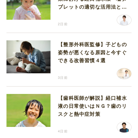
ブレットの適切な活用法と水
分補給の注意点
2日前
【整形外科医監修】子どもの
姿勢が悪くなる原因と今すぐ
できる改善習慣４選
3日前
【歯科医師が解説】経口補水
液の日常使いはＮＧ？歯のリ
スクと熱中症対策
4日前