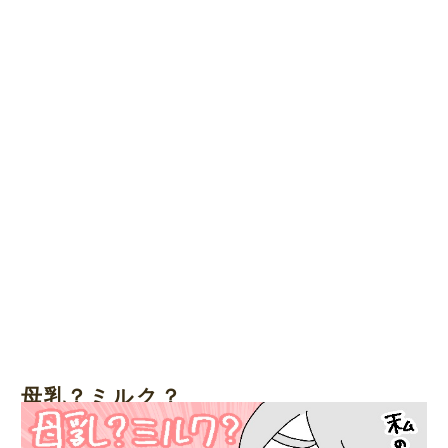
母乳？ミルク？