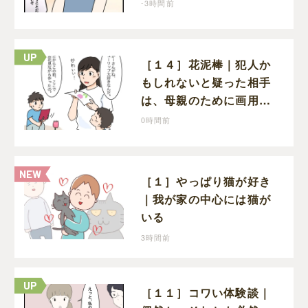
告に寝耳に水の夫は大慌
-3時間前
て
［１４］花泥棒｜犯人か
もしれないと疑った相手
は、母親のために画用紙
でチューリップを作って
0時間前
いただけだった
［１］やっぱり猫が好き
｜我が家の中心には猫が
いる
3時間前
［１１］コワい体験談｜