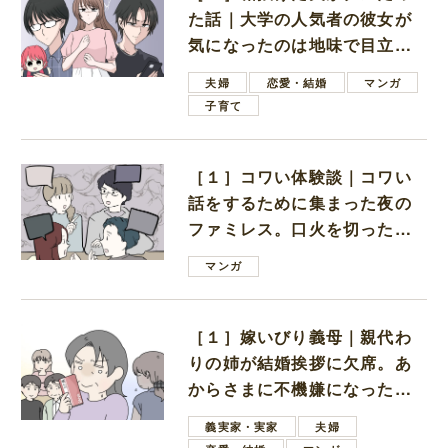
た話｜大学の人気者の彼女が
気になったのは地味で目立た
ない男子学生
夫婦
恋愛・結婚
マンガ
子育て
［１］コワい体験談｜コワい
話をするために集まった夜の
ファミレス。口火を切ったの
は電車好きの男の子ママ
マンガ
［１］嫁いびり義母｜親代わ
りの姉が結婚挨拶に欠席。あ
からさまに不機嫌になった義
母
義実家・実家
夫婦