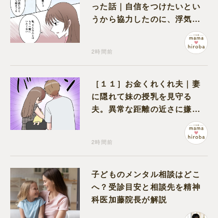
った話｜自信をつけたいとい
うから協力したのに、浮気と
いう形で裏切られる
2時間前
［１１］お金くれくれ夫｜妻
に隠れて妹の授乳を見守る
夫。異常な距離の近さに嫌悪
感が湧き上がる
2時間前
子どものメンタル相談はどこ
へ？受診目安と相談先を精神
科医加藤院長が解説