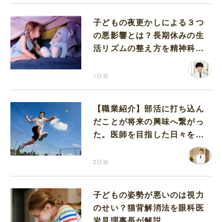
子どもの夜更かしによる３つ
の悪影響とは？長期休みの生
活リズムの整え方を精神科医
が解説
1日前
【職業紹介】部活に打ち込ん
だことが将来の興味へ繋がっ
た。医師を目指した日々を振
り返って思うこと
2日前
子どもの姿勢が悪いのは視力
のせい？猫背解消法を眼科医
岩見理事長が解説