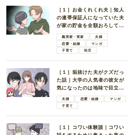
［１］お金くれくれ夫｜知人
の連帯保証人になっていた夫
が家の貯金を全額おろしてほ
しいと言ってきた
義実家・実家
夫婦
恋愛・結婚
マンガ
子育て
幼児
［１］垢抜けた夫がクズだっ
た話｜大学の人気者の彼女が
気になったのは地味で目立た
ない男子学生
夫婦
恋愛・結婚
マンガ
子育て
［１］コワい体験談｜コワい
話をするために集まった夜の