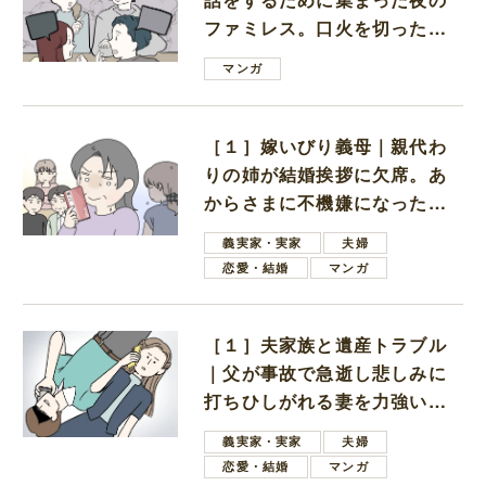
ファミレス。口火を切ったの
は電車好きの男の子ママ
マンガ
［１］嫁いびり義母｜親代わ
りの姉が結婚挨拶に欠席。あ
からさまに不機嫌になった義
母
義実家・実家
夫婦
恋愛・結婚
マンガ
［１］夫家族と遺産トラブル
｜父が事故で急逝し悲しみに
打ちひしがれる妻を力強い言
葉で励ます夫
義実家・実家
夫婦
恋愛・結婚
マンガ