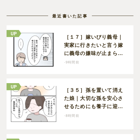
最近書いた記事
［１７］嫁いびり義母｜
実家に行きたいと言う嫁
に義母の嫌味が止まらな
い。気遣ってくれるのは
-9時間前
義父だけ
［３５］孫を置いて消え
た娘｜大切な孫を安心さ
せるためにも養子に迎え
ることを決心する
-8時間前