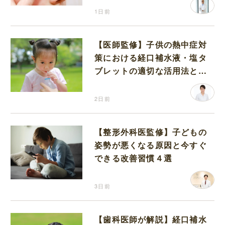
1日前
【医師監修】子供の熱中症対
策における経口補水液・塩タ
ブレットの適切な活用法と水
分補給の注意点
2日前
【整形外科医監修】子どもの
姿勢が悪くなる原因と今すぐ
できる改善習慣４選
3日前
【歯科医師が解説】経口補水