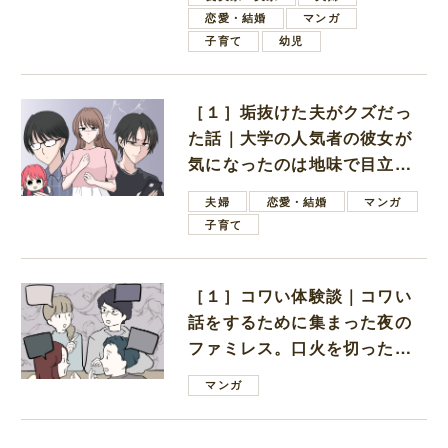
恋愛・結婚
マンガ
子育て
幼児
［１］垢抜けた夫がクズだっ
た話｜大学の人気者の彼女が
気になったのは地味で目立た
ない男子学生
夫婦
恋愛・結婚
マンガ
子育て
［１］コワい体験談｜コワい
話をするために集まった夜の
ファミレス。口火を切ったの
は電車好きの男の子ママ
マンガ