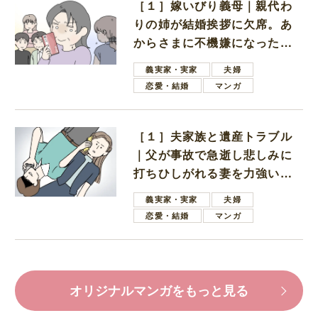
［１］嫁いびり義母｜親代わ
りの姉が結婚挨拶に欠席。あ
からさまに不機嫌になった義
母
義実家・実家
夫婦
恋愛・結婚
マンガ
［１］夫家族と遺産トラブル
｜父が事故で急逝し悲しみに
打ちひしがれる妻を力強い言
葉で励ます夫
義実家・実家
夫婦
恋愛・結婚
マンガ
オリジナルマンガをもっと見る