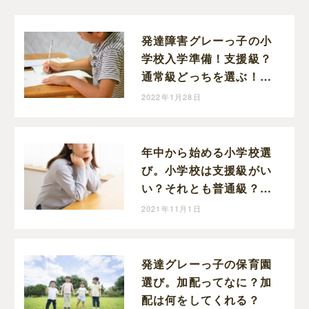
発達障害グレーっ子の小
学校入学準備！支援級？
通常級どっちを選ぶ！？
見学のポイント教えま
2022年1月28日
す！
年中から始める小学校選
び。小学校は支援級がい
い？それとも普通級？就
学相談で聞いてみまし
2021年11月1日
た！
発達グレーっ子の保育園
選び。加配ってなに？加
配は何をしてくれる？