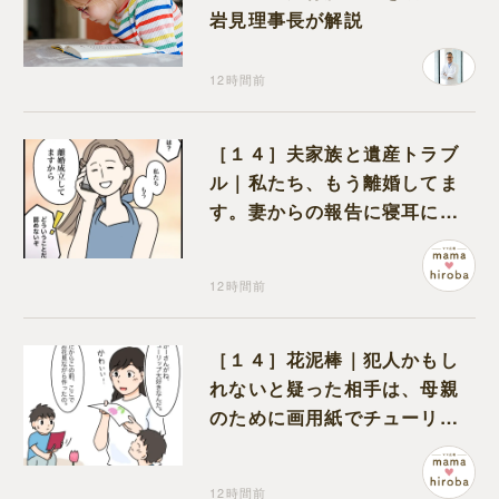
岩見理事長が解説
12時間前
［１４］夫家族と遺産トラブ
ル｜私たち、もう離婚してま
す。妻からの報告に寝耳に水
の夫は大慌て
12時間前
［１４］花泥棒｜犯人かもし
れないと疑った相手は、母親
のために画用紙でチューリッ
プを作っていただけだった
12時間前