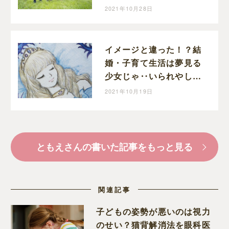
2021年10月28日
イメージと違った！？結
婚・子育て生活は夢見る
少女じゃ‥いられやしな
い（汗）
2021年10月19日
ともえさんの書いた記事をもっと見る
関連記事
子どもの姿勢が悪いのは視力
のせい？猫背解消法を眼科医