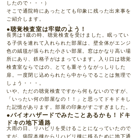
したので・・・）
そこで通院時にあったとても印象に残った出来事を
ご紹介します。
●聴覚検査室は牢獄のよう！
長男は1歳の時、聴覚検査を受けました。眠ってい
る子供を連れて入れられた部屋は、壁全体がエンジ
色の絨毯が張られた小さい部屋。窓はかなり高い場
所にあり、鉄格子がはまっています。入り口は聴覚
検査室ならではの、とても重そうながっしりした
扉。一度閉じ込められたら中からでることは無理で
しょう・・・。
いや、ただの聴覚検査ですから何もないのですが、
「いったい何の部屋なの！！」と思ってドキドキし
た記憶があります。部屋の印象がすごすぎました。
●バイオハザードでみたことあるかも！ドキ
ドキの地下通路
大雨の日、リハビリを受けることになっていたので
すが、病院本棟からリハビリ棟に移るために地下通