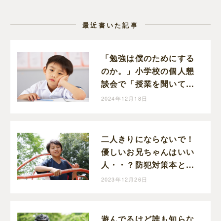
最近書いた記事
「勉強は僕のためにする
のか。」小学校の個人懇
談会で「授業を聞いてい
ません」と散々な言われ
2024年12月18日
ようだった小３息子が勉
強は必要と思うまで
二人きりにならないで！
優しいお兄ちゃんはいい
人・・？防犯対策本と現
実の「あぶないかも」は
2023年12月26日
リンクしていなかった
遊んでるけど誰も知らな