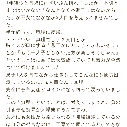
1年経つと育児にはずいぶん慣れましたが、不調と
まではいかない「なんとなく本調子ではないから
だ」が不安でなかなか2人目を考えられませんでし
た。
半年経って、職場に復帰。
・・・いや、無理でしょ２人目とか！
時々夫が口にする「息子がひとりじゃかわいそう」
とか「もう一人子どもがいた方が楽しそうじゃん」
ということばに頭では大賛成していても気力が全然
ついて行けませんでした。
息子1人を育てながら仕事もしてこんなにも疲労困
憊しているのに、2人目なんて無理！
完全に被害妄想ヒロインになり切って浸っていまし
た。
この「無理」ということば。考えてしまうと、負の
引き寄せ効果が大爆発するんですね。
意外にも女性から発せられる「職場復帰しているの
は自分の都合なのに、子育てで疲れてるとかできな