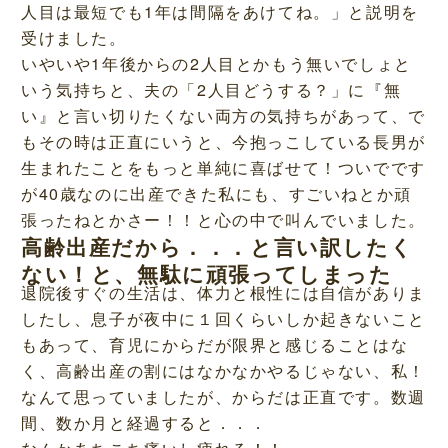
人目は最短でも1年は間隔をあけてね。」と説明を
受けました。
いやいや1年後からの2人目とかもう無いでしょと
いう気持ちと、夫の「2人目どうする？」に『無
い』と言い切りたくない両方の気持ちがあって、で
もその時は正直にいうと、今抱っこしている長男が
生まれたことをもっと単純に喜ばせて！ついでです
が40歳なのに出産できた私にも、すごいねとか頑
張ったねとかさー！！と心の中で叫んでいました。
高齢出産だから．．．と言い訳したく
ない！と、無駄に頑張ってしまった
退院後すぐの生活は、体力と根性には自信がありま
したし、息子が夜中に１回くらいしか起きないこと
もあって、育児にからだが限界と感じることはな
く、高齢出産の割にはなかなかやるじゃない、私！
なんて思っていましたが、からだは正直です。数週
間、数か月と経過すると．．．