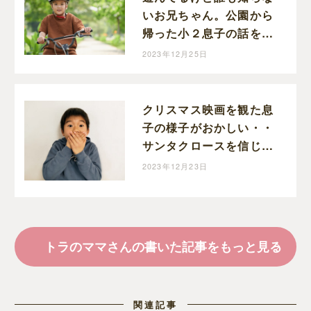
いお兄ちゃん。公園から
帰った小２息子の話を聞
いていたら怖くなった。
2023年12月25日
クリスマス映画を観た息
子の様子がおかしい・・
サンタクロースを信じる
小２息子のマジ焦りが可
2023年12月23日
愛すぎた話
トラのママさんの書いた記事をもっと見る
関連記事