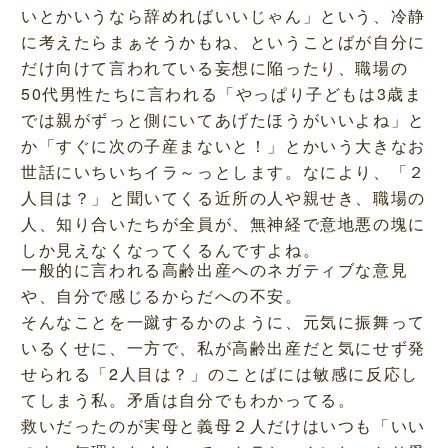
いとかいうなら辞めればいいじゃん」という、冷静
に考えたらまぁそうかもね、ということばが自分に
だけ向けて言われている妄想に陥ったり、職場の
50代男性たちに言われる「やっぱり子どもは3歳ま
では親がずっと側にいてあげたほうがいいよね」と
か「すぐに次の子産まないと！」とかいう大きなお
世話にいちいちイラ～っとします。なにより、「２
人目は？」と聞いてくる近所の人や親せき、職場の
人、知り合いたちが全員が、無神経で意地悪の塊に
しか見えなくなってくるんですよね。
一般的に言われる高齢出産へのネガティブな意見
や、自分で感じるからだへの不安。
そんなことを一蹴するかのように、元気に振舞って
いるくせに、一方で、私が高齢出産だと気にせず発
せられる「2人目は？」のことばには敏感に反応し
てしまう私。矛盾は自分でもわかってる。
救いだったのが実母と義母２人だけはいつも「いい