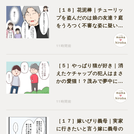
［１８］花泥棒｜チューリッ
プを盗んだのは娘の友達？庭
をうろつく不審な姿に疑いが
深まる
11時間前
［５］やっぱり猫が好き｜消
えたケチャップの犯人はまさ
かの愛猫！？茂みで夢中にな
ってなめる現場を発見
11時間前
［１７］嫁いびり義母｜実家
に行きたいと言う嫁に義母の