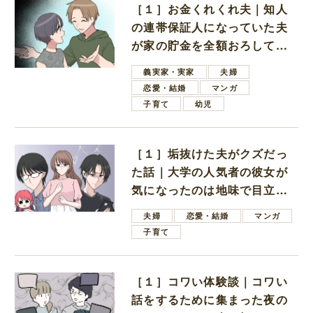
［１］お金くれくれ夫｜知人
の連帯保証人になっていた夫
が家の貯金を全額おろしてほ
しいと言ってきた
義実家・実家
夫婦
恋愛・結婚
マンガ
子育て
幼児
［１］垢抜けた夫がクズだっ
た話｜大学の人気者の彼女が
気になったのは地味で目立た
ない男子学生
夫婦
恋愛・結婚
マンガ
子育て
［１］コワい体験談｜コワい
話をするために集まった夜の