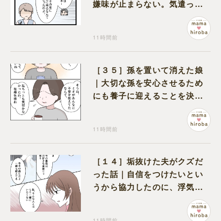
嫌味が止まらない。気遣って
くれるのは義父だけ
11時間前
［３５］孫を置いて消えた娘
｜大切な孫を安心させるため
にも養子に迎えることを決心
する
11時間前
［１４］垢抜けた夫がクズだ
った話｜自信をつけたいとい
うから協力したのに、浮気と
いう形で裏切られる
11時間前