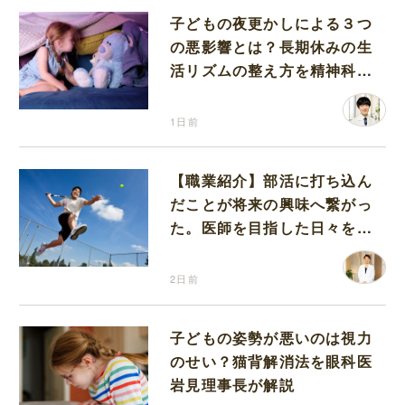
子どもの夜更かしによる３つ
の悪影響とは？長期休みの生
活リズムの整え方を精神科医
が解説
1日前
【職業紹介】部活に打ち込ん
だことが将来の興味へ繋がっ
た。医師を目指した日々を振
り返って思うこと
2日前
子どもの姿勢が悪いのは視力
のせい？猫背解消法を眼科医
岩見理事長が解説