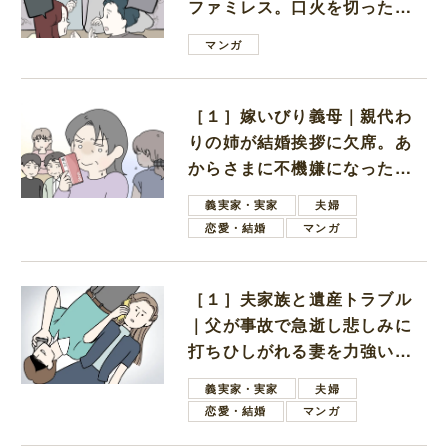
ファミレス。口火を切ったの
は電車好きの男の子ママ
マンガ
［１］嫁いびり義母｜親代わ
りの姉が結婚挨拶に欠席。あ
からさまに不機嫌になった義
母
義実家・実家
夫婦
恋愛・結婚
マンガ
［１］夫家族と遺産トラブル
｜父が事故で急逝し悲しみに
打ちひしがれる妻を力強い言
葉で励ます夫
義実家・実家
夫婦
恋愛・結婚
マンガ