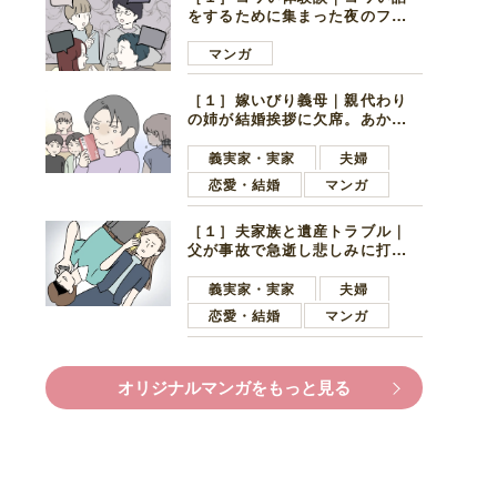
をするために集まった夜のファ
ミレス。口火を切ったのは電車
好きの男の子ママ
マンガ
［１］嫁いびり義母｜親代わり
の姉が結婚挨拶に欠席。あから
さまに不機嫌になった義母
義実家・実家
夫婦
恋愛・結婚
マンガ
［１］夫家族と遺産トラブル｜
父が事故で急逝し悲しみに打ち
ひしがれる妻を力強い言葉で励
ます夫
義実家・実家
夫婦
恋愛・結婚
マンガ
オリジナルマンガをもっと見る