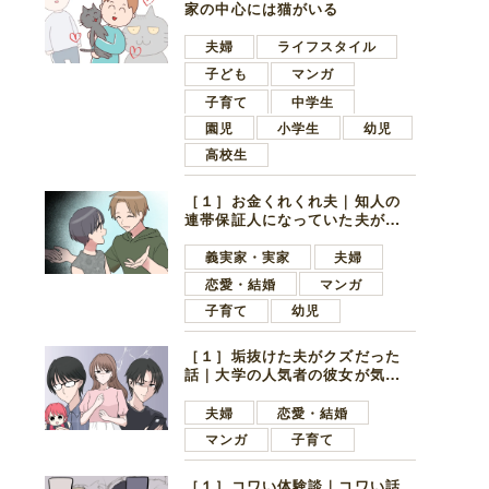
家の中心には猫がいる
夫婦
ライフスタイル
子ども
マンガ
子育て
中学生
園児
小学生
幼児
高校生
［１］お金くれくれ夫｜知人の
連帯保証人になっていた夫が家
の貯金を全額おろしてほしいと
言ってきた
義実家・実家
夫婦
恋愛・結婚
マンガ
子育て
幼児
［１］垢抜けた夫がクズだった
話｜大学の人気者の彼女が気に
なったのは地味で目立たない男
子学生
夫婦
恋愛・結婚
マンガ
子育て
［１］コワい体験談｜コワい話