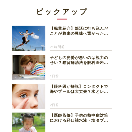
ピックアップ
【職業紹介】部活に打ち込んだ
ことが将来の興味へ繋がった。
医師を目指した日々を振り返っ
て思うこと
21時間前
子どもの姿勢が悪いのは視力の
せい？猫背解消法を眼科医岩見
理事長が解説
1日前
【眼科医が解説】コンタクトで
海やプールは大丈夫？水とレン
ズの注意点
2日前
【医師監修】子供の熱中症対策
における経口補水液・塩タブレ
ットの適切な活用法と水分補給
の注意点