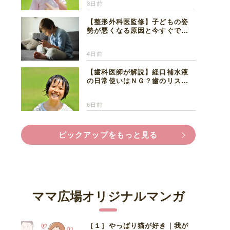
3日前
【整形外科医監修】子どもの姿
勢が悪くなる原因と今すぐでき
る改善習慣４選
4日前
【歯科医師が解説】経口補水液
の日常使いはＮＧ？歯のリスク
と熱中症対策
6日前
ピックアップをもっと見る
ママ広場オリジナルマンガ
［１］やっぱり猫が好き｜我が