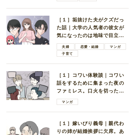
［１］垢抜けた夫がクズだっ
た話｜大学の人気者の彼女が
気になったのは地味で目立た
ない男子学生
夫婦
恋愛・結婚
マンガ
子育て
［１］コワい体験談｜コワい
話をするために集まった夜の
ファミレス。口火を切ったの
は電車好きの男の子ママ
マンガ
［１］嫁いびり義母｜親代わ
りの姉が結婚挨拶に欠席。あ