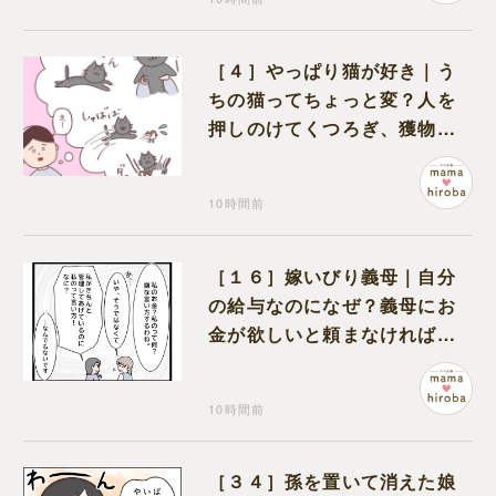
［４］やっぱり猫が好き｜う
ちの猫ってちょっと変？人を
押しのけてくつろぎ、獲物に
も物怖じしない鋼のハート
10時間前
［１６］嫁いびり義母｜自分
の給与なのになぜ？義母にお
金が欲しいと頼まなければな
らない状況に疑問を抱く
10時間前
［３４］孫を置いて消えた娘