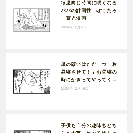
毎週同じ時間に眠くなる
パパの計画性｜ぽこたろ
ー育児漫画
2024年12月21日
母の願いはただ一つ「お
昼寝させて！」お昼寝の
時にかぎってやってくる
宣伝車｜ぽこたろー育児
2024年12月18日
漫画
子供も自分の趣味もどち
らも大事。比べる物じゃ