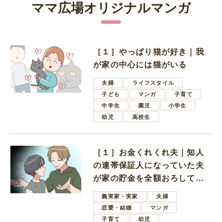
ママ広場オリジナルマンガ
［１］やっぱり猫が好き｜我
が家の中心には猫がいる
夫婦
ライフスタイル
子ども
マンガ
子育て
中学生
園児
小学生
幼児
高校生
［１］お金くれくれ夫｜知人
の連帯保証人になっていた夫
が家の貯金を全額おろしてほ
しいと言ってきた
義実家・実家
夫婦
恋愛・結婚
マンガ
子育て
幼児