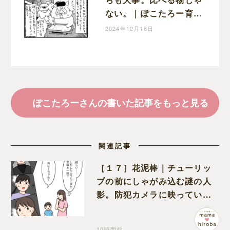
ない。｜ぽこたろー育児
漫画
2024年12月16日
ぽこたろーさんの書いた記事をもっと見る
関連記事
［１７］花泥棒｜チューリッ
プの前にしゃがみ込む謎の人
影。防犯カメラに映っていた
のは娘の友達だった
10時間前