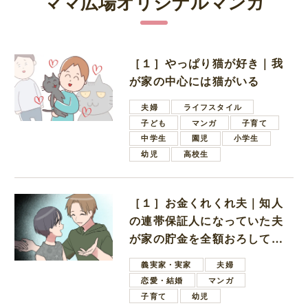
ママ広場オリジナルマンガ
［１］やっぱり猫が好き｜我
が家の中心には猫がいる
夫婦
ライフスタイル
子ども
マンガ
子育て
中学生
園児
小学生
幼児
高校生
［１］お金くれくれ夫｜知人
の連帯保証人になっていた夫
が家の貯金を全額おろしてほ
しいと言ってきた
義実家・実家
夫婦
恋愛・結婚
マンガ
子育て
幼児