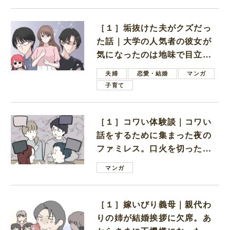
［１］垢抜けた夫がクズだっ
た話｜大学の人気者の彼女が
気になったのは地味で目立た
ない男子学生
夫婦
恋愛・結婚
マンガ
子育て
［１］コワい体験談｜コワい
話をするために集まった夜の
ファミレス。口火を切ったの
は電車好きの男の子ママ
マンガ
［１］嫁いびり義母｜親代わ
りの姉が結婚挨拶に欠席。あ