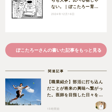
ない。｜ぽこたろー育児
漫画
2024年12月16日
ぽこたろーさんの書いた記事をもっと見る
関連記事
【職業紹介】部活に打ち込ん
だことが将来の興味へ繋がっ
た。医師を目指した日々を振
り返って思うこと
15時間前