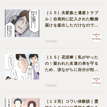
［１５］夫家族と遺産トラブ
ル｜自発的に記入された離婚
届けを提出しただけなので、
何も問題なし
15時間前
［１５］花泥棒｜私がやった
の！疑われた友達の弟を守る
ため、涙ながらに自分が犯人
だと名乗り出た娘
15時間前
［１２完］コワい体験談｜霊