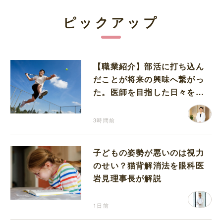
ピックアップ
【職業紹介】部活に打ち込ん
だことが将来の興味へ繋がっ
た。医師を目指した日々を振
り返って思うこと
3時間前
子どもの姿勢が悪いのは視力
のせい？猫背解消法を眼科医
岩見理事長が解説
1日前