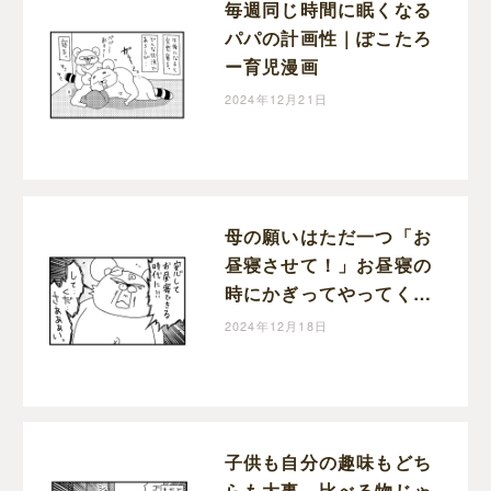
毎週同じ時間に眠くなる
パパの計画性｜ぽこたろ
ー育児漫画
2024年12月21日
母の願いはただ一つ「お
昼寝させて！」お昼寝の
時にかぎってやってくる
宣伝車｜ぽこたろー育児
2024年12月18日
漫画
子供も自分の趣味もどち
らも大事。比べる物じゃ