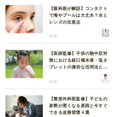
【眼科医が解説】コンタクト
で海やプールは大丈夫？水と
レンズの注意点
2日前
【医師監修】子供の熱中症対
策における経口補水液・塩タ
ブレットの適切な活用法と水
分補給の注意点
3日前
【整形外科医監修】子どもの
姿勢が悪くなる原因と今すぐ
できる改善習慣４選