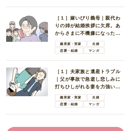
［１］嫁いびり義母｜親代わ
りの姉が結婚挨拶に欠席。あ
からさまに不機嫌になった義
母
義実家・実家
夫婦
恋愛・結婚
マンガ
［１］夫家族と遺産トラブル
｜父が事故で急逝し悲しみに
打ちひしがれる妻を力強い言
葉で励ます夫
義実家・実家
夫婦
恋愛・結婚
マンガ