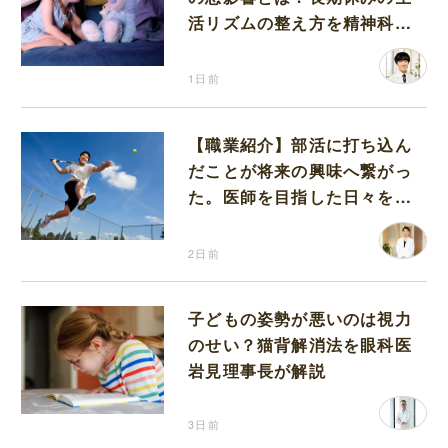
活リズムの整え方を精神科医
が解説
1日前
【職業紹介】部活に打ち込ん
だことが将来の興味へ繋がっ
た。医師を目指した日々を振
り返って思うこと
2日前
子どもの姿勢が悪いのは視力
のせい？猫背解消法を眼科医
岩見理事長が解説
3日前