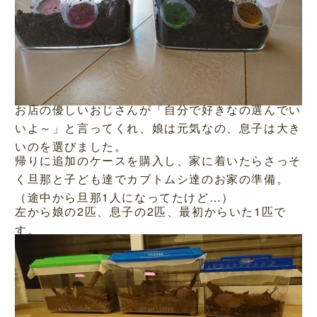
お店の優しいおじさんが「自分で好きなの選んでい
いよ～」と言ってくれ、娘は元気なの、息子は大き
いのを選びました。
帰りに追加のケースを購入し、家に着いたらさっそ
く旦那と子ども達でカブトムシ達のお家の準備。
（途中から旦那1人になってたけど…）
左から娘の2匹、息子の2匹、最初からいた1匹で
す。