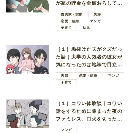
が家の貯金を全額おろしてほ
しいと言ってきた
義実家・実家
夫婦
恋愛・結婚
マンガ
子育て
幼児
［１］垢抜けた夫がクズだっ
た話｜大学の人気者の彼女が
気になったのは地味で目立た
ない男子学生
夫婦
恋愛・結婚
マンガ
子育て
［１］コワい体験談｜コワい
話をするために集まった夜の
ファミレス。口火を切ったの
は電車好きの男の子ママ
マンガ