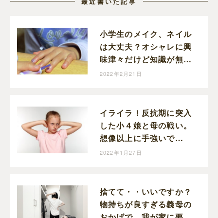
最近書いた記事
小学生のメイク、ネイル
は大丈夫？オシャレに興
味津々だけど知識が無い
小５娘が心配。
2022年2月21日
イライラ！反抗期に突入
した小４娘と母の戦い。
想像以上に手強いで
す・・・。冷静になるの
2022年1月27日
って難しい！
捨てて・・いいですか？
物持ちが良すぎる義母の
おかげで、我が家に要ら