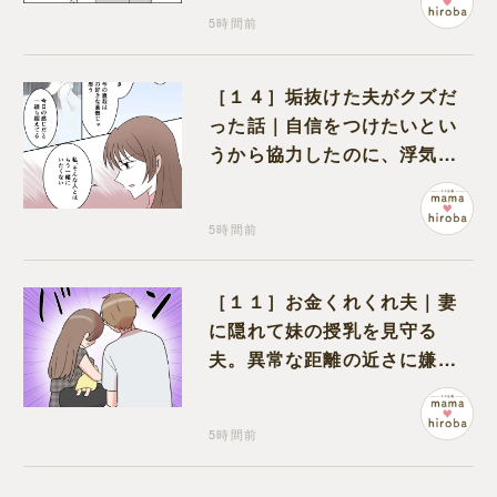
5時間前
［１４］垢抜けた夫がクズだ
った話｜自信をつけたいとい
うから協力したのに、浮気と
いう形で裏切られる
5時間前
［１１］お金くれくれ夫｜妻
に隠れて妹の授乳を見守る
夫。異常な距離の近さに嫌悪
感が湧き上がる
5時間前