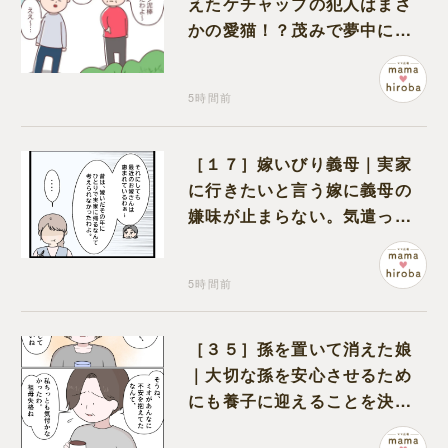
えたケチャップの犯人はまさ
かの愛猫！？茂みで夢中にな
ってなめる現場を発見
5時間前
［１７］嫁いびり義母｜実家
に行きたいと言う嫁に義母の
嫌味が止まらない。気遣って
くれるのは義父だけ
5時間前
［３５］孫を置いて消えた娘
｜大切な孫を安心させるため
にも養子に迎えることを決心
する