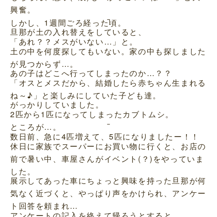
興奮。
しかし、1週間ごろ経った頃。
旦那が土の入れ替えをしていると、
「あれ？？メスがいない…」と。
土の中を何度探してもいない。家の中も探しました
が見つからず…。
あの子はどこへ行ってしまったのか…？？
「オスとメスだから、結婚したら赤ちゃん生まれる
ね～♪」と楽しみにしていた子ども達。
がっかりしていました。
2匹から1匹になってしまったカブトムシ。
ところが…。
数日前、急に4匹増えて、5匹になりましたー！！
休日に家族でスーパーにお買い物に行くと、お店の
前で暑い中、車屋さんがイベント(？)をやっていま
した。
展示してあった車にちょっと興味を持った旦那が何
気なく近づくと、やっぱり声をかけられ、アンケー
ト回答を頼まれ…
アンケートの記入を終えて帰ろうとすると、