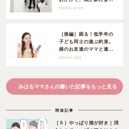
ないモノが増えてい
2022年1月19日
く・・・
［後編］困る！低学年の
子ども同士の遊ぶ約束。
娘のお友達のママと連絡
先の交換ができました！
2022年1月9日
勇気を出して手紙を出し
てよかった～。
みはるママさんの書いた記事をもっと見る
関連記事
［５］やっぱり猫が好き｜消