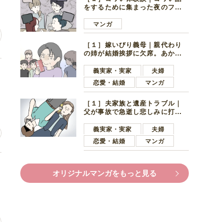
をするために集まった夜のファ
ミレス。口火を切ったのは電車
好きの男の子ママ
マンガ
［１］嫁いびり義母｜親代わり
の姉が結婚挨拶に欠席。あから
さまに不機嫌になった義母
義実家・実家
夫婦
恋愛・結婚
マンガ
［１］夫家族と遺産トラブル｜
父が事故で急逝し悲しみに打ち
ひしがれる妻を力強い言葉で励
ます夫
義実家・実家
夫婦
恋愛・結婚
マンガ
に
オリジナルマンガをもっと見る