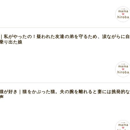
｜私がやったの！疑われた友達の弟を守るため、涙ながらに
乗り出た娘
猫が好き｜猫をかぶった猫。夫の腕を離れると妻には挑発的
声