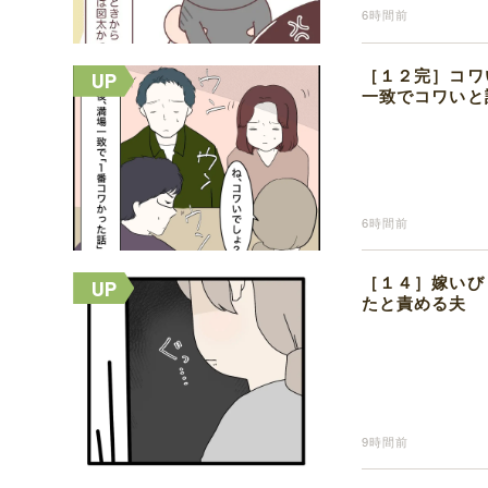
6時間前
［１２完］コワ
一致でコワいと
6時間前
［１４］嫁いび
たと責める夫
9時間前