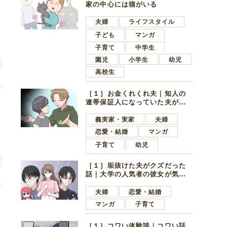
家の中心には猫がいる
ン
夫婦
ライフスタイル
子ども
マンガ
子育て
中学生
園児
小学生
幼児
高校生
［１］お金くれくれ夫｜知人の
連帯保証人になっていた夫が家
一
の貯金を全額おろしてほしいと
言ってきた
義実家・実家
夫婦
恋愛・結婚
マンガ
子育て
幼児
［１］垢抜けた夫がクズだった
話｜大学の人気者の彼女が気に
なったのは地味で目立たない男
子学生
夫婦
恋愛・結婚
母
マンガ
子育て
［１］コワい体験談｜コワい話