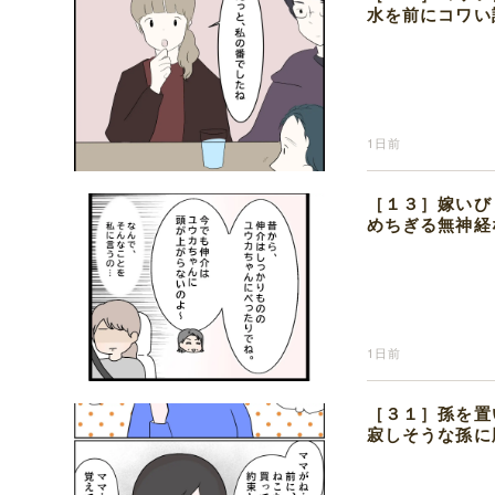
水を前にコワい
1日前
［１３］嫁いび
めちぎる無神経
1日前
［３１］孫を置
寂しそうな孫に