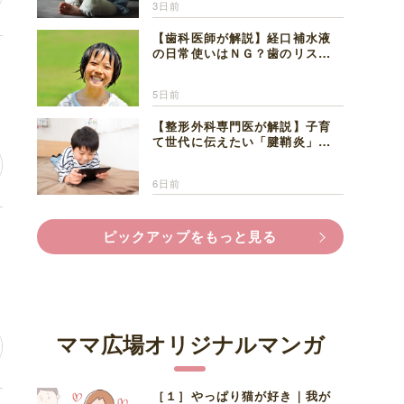
3日前
【歯科医師が解説】経口補水液
の日常使いはＮＧ？歯のリスク
場
と熱中症対策
5日前
【整形外科専門医が解説】子育
て世代に伝えたい「腱鞘炎」の
正しい知識と対処法
6日前
っ
ピックアップをもっと見る
ママ広場オリジナルマンガ
［１］やっぱり猫が好き｜我が