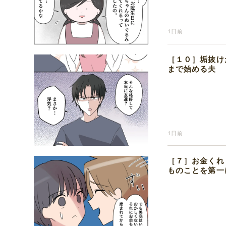
1日前
［１０］垢抜け
まで始める夫
1日前
［７］お金くれ
ものことを第一