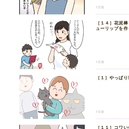
1日前
［１４］花泥棒
ューリップを作
1日前
［１］やっぱり
1日前
［１１］コワい