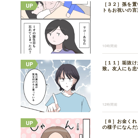
［３２］孫を置
トもお祝いの言
10時間前
［１１］垢抜け
致。友人にも忠
12時間前
［８］お金くれ
の様子になんだ