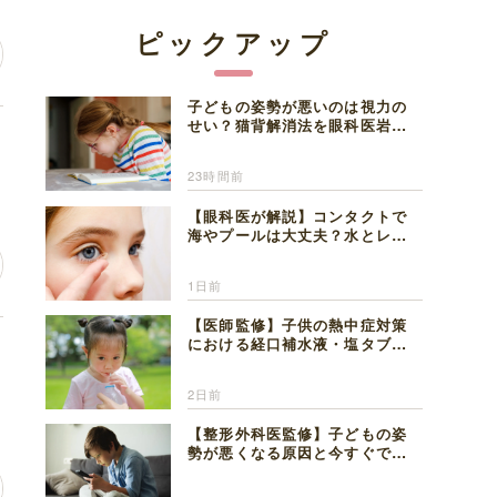
ピックアップ
子どもの姿勢が悪いのは視力の
せい？猫背解消法を眼科医岩見
自
理事長が解説
23時間前
【眼科医が解説】コンタクトで
海やプールは大丈夫？水とレン
ズの注意点
1日前
【医師監修】子供の熱中症対策
における経口補水液・塩タブレ
な
ットの適切な活用法と水分補給
の注意点
2日前
【整形外科医監修】子どもの姿
勢が悪くなる原因と今すぐでき
る改善習慣４選