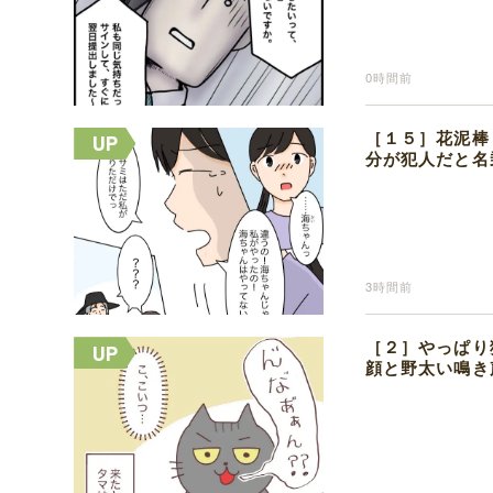
0時間前
［１５］花泥棒
分が犯人だと名
3時間前
［２］やっぱり
顔と野太い鳴き