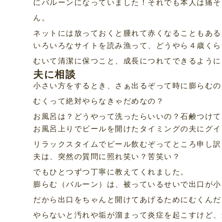
にバルーンになっていました！それでも本人は痛そ
ん。
ネットには放っておくと腫れて赤くなることもある
いろいろなサイトを読み漁って、どうやら４歳くら
むいて清潔に保つこと、成長につれてできるように
夫に相談
小さい方をするとき、さぁ出るぞって時に膨らむの
むくって絶対やらなきゃだめなの？
お風呂は？どうやって洗ったらいいの？石鹸つけて
お風呂上りでビールを開けたタイミングの夫にグイ
リラックスタイムでビール飲むぞってところ申し訳
夫は、突然の質問に照れ笑い？苦笑い？
でもひとつずつ丁寧に教えてくれました。
膨らむ（バルーン）は、被っているせいで出口が小
だから出口をちゃんと開けてあげるためにむくんだ
やらないと汚れや垢が溜まって炎症を起こすけど、