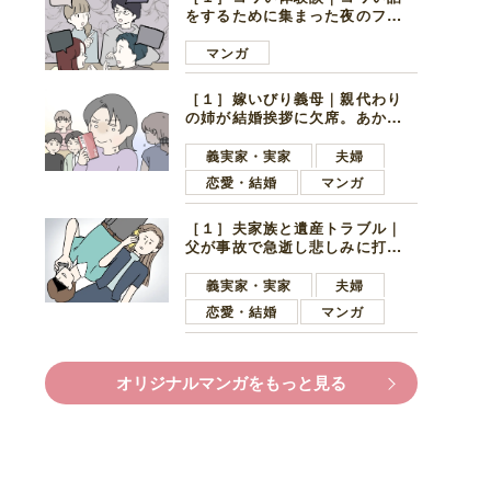
をするために集まった夜のファ
ミレス。口火を切ったのは電車
好きの男の子ママ
マンガ
［１］嫁いびり義母｜親代わり
の姉が結婚挨拶に欠席。あから
さまに不機嫌になった義母
義実家・実家
夫婦
恋愛・結婚
マンガ
［１］夫家族と遺産トラブル｜
父が事故で急逝し悲しみに打ち
ひしがれる妻を力強い言葉で励
ます夫
義実家・実家
夫婦
恋愛・結婚
マンガ
オリジナルマンガをもっと見る