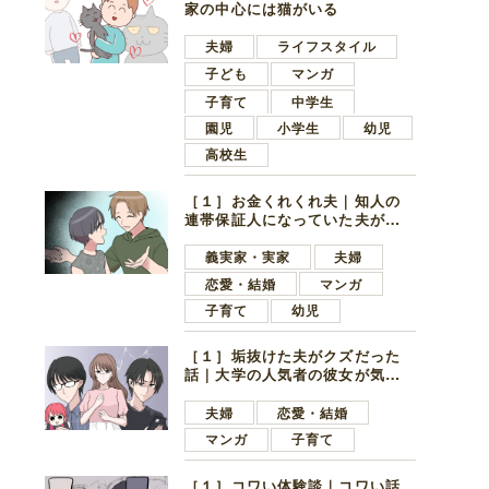
家の中心には猫がいる
夫婦
ライフスタイル
子ども
マンガ
子育て
中学生
園児
小学生
幼児
高校生
［１］お金くれくれ夫｜知人の
連帯保証人になっていた夫が家
の貯金を全額おろしてほしいと
言ってきた
義実家・実家
夫婦
恋愛・結婚
マンガ
子育て
幼児
［１］垢抜けた夫がクズだった
話｜大学の人気者の彼女が気に
なったのは地味で目立たない男
子学生
夫婦
恋愛・結婚
マンガ
子育て
［１］コワい体験談｜コワい話