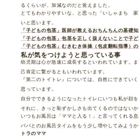
るくらいが、加減なのだと覚えました。
とてもわかりやすいな、と思った「いしゃまち 家
いと思います。
「子どもの包茎」医師が教えるおちんちんの基礎知
「子どもの包茎」包茎を正しく扱えないことで子ど
「子どもの包茎」むきむき体操（包皮翻転指導）の
私が気をつけようと思っている事
幼児期は心が急速に成長するといわれています。ま
己肯定に繋がるともいわれています。
『第二のトイトレ』については、自然にできていく
思っています。
自分でできるようになったトイレにいつも私が顔を
それに、きっと恥ずかしさも出てくるのではないか
いつもお風呂は「ママと入る！」と言ってくれる息
パパとのお風呂タイムをもう少し増やしてみようか
トラのママ