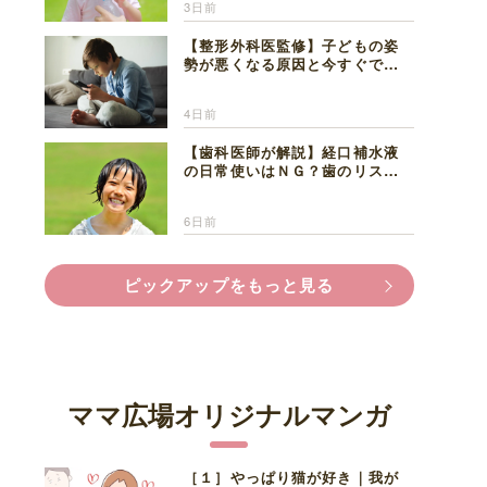
3日前
【整形外科医監修】子どもの姿
勢が悪くなる原因と今すぐでき
る改善習慣４選
4日前
【歯科医師が解説】経口補水液
の日常使いはＮＧ？歯のリスク
と熱中症対策
6日前
ピックアップをもっと見る
ママ広場オリジナルマンガ
［１］やっぱり猫が好き｜我が