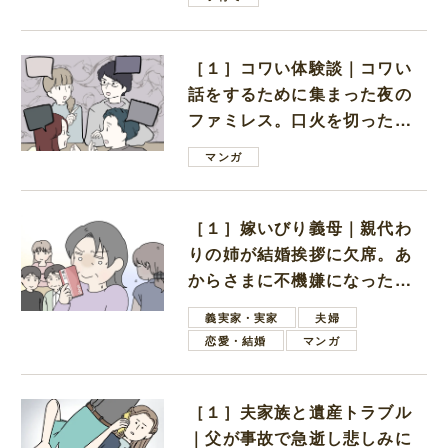
［１］コワい体験談｜コワい
話をするために集まった夜の
ファミレス。口火を切ったの
は電車好きの男の子ママ
マンガ
［１］嫁いびり義母｜親代わ
りの姉が結婚挨拶に欠席。あ
からさまに不機嫌になった義
母
義実家・実家
夫婦
恋愛・結婚
マンガ
［１］夫家族と遺産トラブル
｜父が事故で急逝し悲しみに