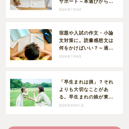
サポート～本選びから感
想文の準備まで親子のコ
2024年7月9日
ミュニケーションに～
宿題や入試の作文・小論
文対策に。読書感想文は
何をかけばいい？～過去
の自分に旅してみよう～
2024年7月6日
「早生まれは損」？それ
よりも大切なことがあ
る。早生まれの娘が東大
に合格して思うこと
2023年9月21日