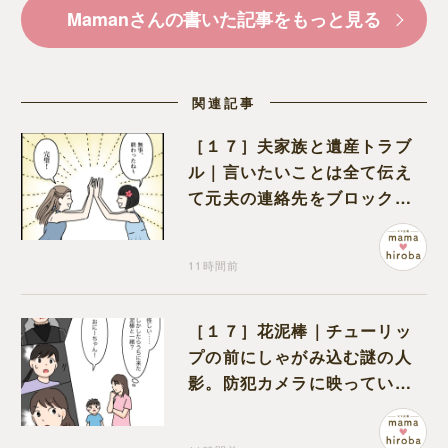
Mamanさんの書いた記事をもっと見る
関連記事
［１７］夫家族と遺産トラブ
ル｜言いたいことは全て伝え
て元夫の連絡先をブロック。
離婚できた喜びを噛みしめる
11時間前
［１７］花泥棒｜チューリッ
プの前にしゃがみ込む謎の人
影。防犯カメラに映っていた
のは娘の友達だった