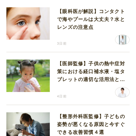
【眼科医が解説】コンタクト
で海やプールは大丈夫？水と
レンズの注意点
3日前
【医師監修】子供の熱中症対
策における経口補水液・塩タ
ブレットの適切な活用法と水
分補給の注意点
4日前
【整形外科医監修】子どもの
姿勢が悪くなる原因と今すぐ
できる改善習慣４選