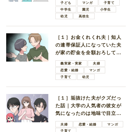
子ども
マンガ
子育て
中学生
園児
小学生
幼児
高校生
［１］お金くれくれ夫｜知人
の連帯保証人になっていた夫
が家の貯金を全額おろしてほ
しいと言ってきた
義実家・実家
夫婦
恋愛・結婚
マンガ
子育て
幼児
［１］垢抜けた夫がクズだっ
た話｜大学の人気者の彼女が
気になったのは地味で目立た
ない男子学生
夫婦
恋愛・結婚
マンガ
子育て