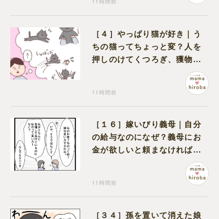
11時間前
［４］やっぱり猫が好き｜う
ちの猫ってちょっと変？人を
押しのけてくつろぎ、獲物に
も物怖じしない鋼のハート
11時間前
［１６］嫁いびり義母｜自分
の給与なのになぜ？義母にお
金が欲しいと頼まなければな
らない状況に疑問を抱く
11時間前
［３４］孫を置いて消えた娘