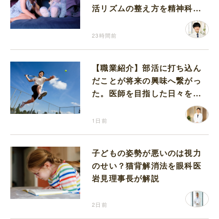
活リズムの整え方を精神科医
が解説
23時間前
【職業紹介】部活に打ち込ん
だことが将来の興味へ繋がっ
た。医師を目指した日々を振
り返って思うこと
1日前
子どもの姿勢が悪いのは視力
のせい？猫背解消法を眼科医
岩見理事長が解説
2日前