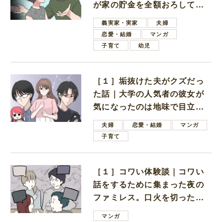
が家の貯金を全額おろしてほ
しいと言ってきた
義実家・実家
夫婦
恋愛・結婚
マンガ
子育て
幼児
［１］垢抜けた夫がクズだっ
た話｜大学の人気者の彼女が
気になったのは地味で目立た
ない男子学生
夫婦
恋愛・結婚
マンガ
子育て
［１］コワい体験談｜コワい
話をするために集まった夜の
ファミレス。口火を切ったの
は電車好きの男の子ママ
マンガ