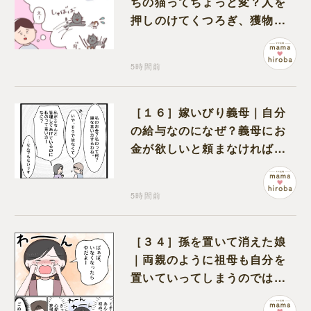
ちの猫ってちょっと変？人を
押しのけてくつろぎ、獲物に
も物怖じしない鋼のハート
5時間前
［１６］嫁いびり義母｜自分
の給与なのになぜ？義母にお
金が欲しいと頼まなければな
らない状況に疑問を抱く
5時間前
［３４］孫を置いて消えた娘
｜両親のように祖母も自分を
置いていってしまうのでは？
と怯えて泣く孫に心が痛む