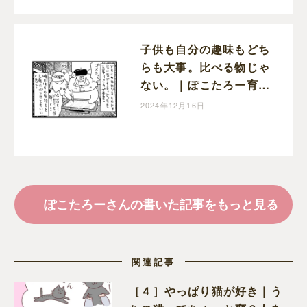
子供も自分の趣味もどち
らも大事。比べる物じゃ
ない。｜ぽこたろー育児
漫画
2024年12月16日
ぽこたろーさんの書いた記事をもっと見る
関連記事
［４］やっぱり猫が好き｜う