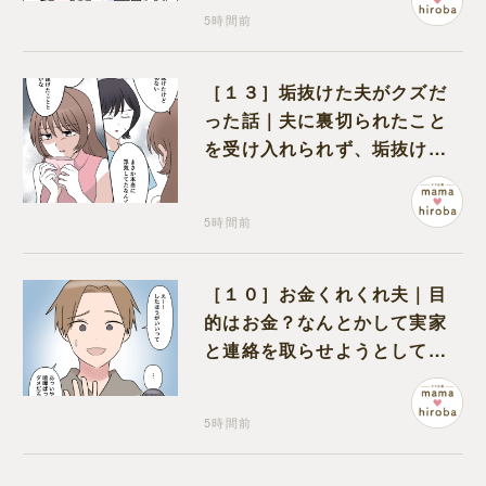
5時間前
［１３］垢抜けた夫がクズだ
った話｜夫に裏切られたこと
を受け入れられず、垢抜けた
ことが関係しているのかと嘆
く
5時間前
［１０］お金くれくれ夫｜目
的はお金？なんとかして実家
と連絡を取らせようとしてく
る夫が怪しすぎる
5時間前