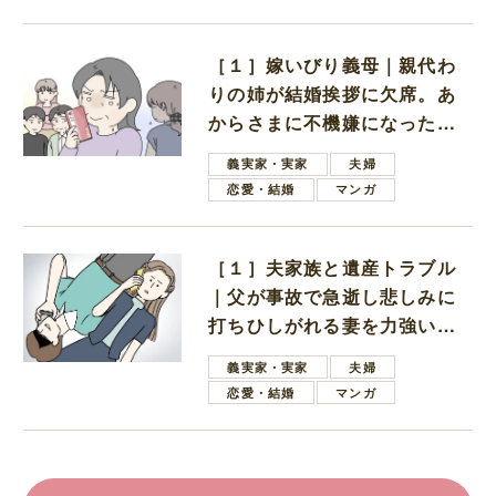
［１］嫁いびり義母｜親代わ
りの姉が結婚挨拶に欠席。あ
からさまに不機嫌になった義
母
義実家・実家
夫婦
恋愛・結婚
マンガ
［１］夫家族と遺産トラブル
｜父が事故で急逝し悲しみに
打ちひしがれる妻を力強い言
葉で励ます夫
義実家・実家
夫婦
恋愛・結婚
マンガ