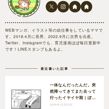
WEBマンガ、イラスト等の絵仕事をしているママで
す。2018.4月に長男、2022.9月に次男を出産。
Twitter、Instagramでも、育児漫画ほぼ毎日更新中
です！LINEスタンプもあるよ。
最近書いた記事
一体なんだったんだ。突
然帰ってきてまた去って
行ったイヤイヤ期｜ぽこ
たろー育児漫画
2024年12月22日