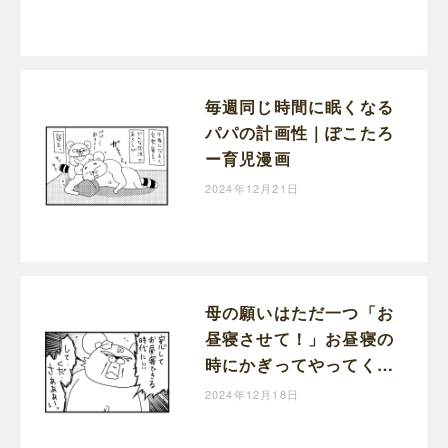
毎週同じ時間に眠くなる
パパの計画性｜ぽこたろ
ー育児漫画
2024年12月21日
母の願いはただ一つ「お
昼寝させて！」お昼寝の
時にかぎってやってくる
宣伝車｜ぽこたろー育児
2024年12月18日
漫画